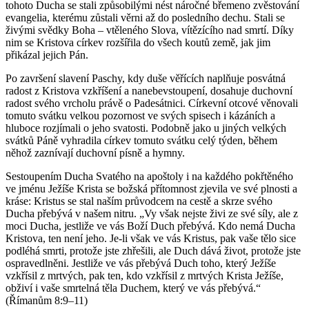
tohoto Ducha se stali způsobilými nést náročné břemeno zvěstování
evangelia, kterému zůstali věrni až do posledního dechu. Stali se
živými svědky Boha – vtěleného Slova, vítězícího nad smrtí. Díky
nim se Kristova církev rozšířila do všech koutů země, jak jim
přikázal jejich Pán.
Po završení slavení Paschy, kdy duše věřících naplňuje posvátná
radost z Kristova vzkříšení a nanebevstoupení, dosahuje duchovní
radost svého vrcholu právě o Padesátnici. Církevní otcové věnovali
tomuto svátku velkou pozornost ve svých spisech i kázáních a
hluboce rozjímali o jeho svatosti. Podobně jako u jiných velkých
svátků Páně vyhradila církev tomuto svátku celý týden, během
něhož zaznívají duchovní písně a hymny.
Sestoupením Ducha Svatého na apoštoly i na každého pokřtěného
ve jménu Ježíše Krista se božská přítomnost zjevila ve své plnosti a
kráse: Kristus se stal naším průvodcem na cestě a skrze svého
Ducha přebývá v našem nitru. „Vy však nejste živi ze své síly, ale z
moci Ducha, jestliže ve vás Boží Duch přebývá. Kdo nemá Ducha
Kristova, ten není jeho. Je-li však ve vás Kristus, pak vaše tělo sice
podléhá smrti, protože jste zhřešili, ale Duch dává život, protože jste
ospravedlněni. Jestliže ve vás přebývá Duch toho, který Ježíše
vzkřísil z mrtvých, pak ten, kdo vzkřísil z mrtvých Krista Ježíše,
obživí i vaše smrtelná těla Duchem, který ve vás přebývá.“
(Římanům 8:9–11)