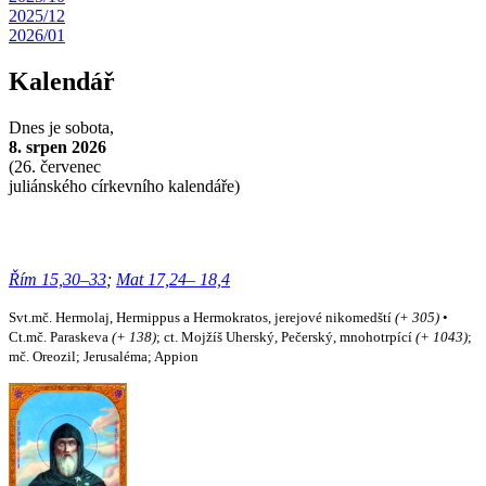
2025/12
2026/01
Kalendář
Dnes je
sobota,
8. srpen 2026
(
26. červenec
juliánského církevního kalendáře)
Řím 15,30–33
;
Mat 17,24– 18,4
Svt.mč. Hermolaj, Hermippus a Hermokratos, jerejové nikomedští
(+ 305)
•
Ct.mč. Paraskeva
(+ 138)
; ct. Mojžíš Uherský, Pečerský, mnohotrpící
(+ 1043)
;
mč. Oreozil; Jerusaléma; Appion