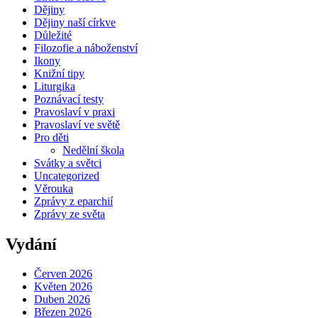
Dějiny
Dějiny naší církve
Důležité
Filozofie a náboženství
Ikony
Knižní tipy
Liturgika
Poznávací testy
Pravoslaví v praxi
Pravoslaví ve světě
Pro děti
Nedělní škola
Svátky a světci
Uncategorized
Věrouka
Zprávy z eparchií
Zprávy ze světa
Vydání
Červen 2026
Květen 2026
Duben 2026
Březen 2026