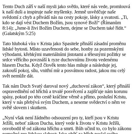
Tento Duch září v naší mysli jako světlo, které nás vede, promlouvá
k naší duši a inspiruje naše myšlenky. Jemně usvědčuje naše
svědomí z chyb a přivádí nás na cesty pokoje, lásky a svatosti. „Ti,
kdo se dají vést Duchem Božím, jsou synové Boží“ (Římanům
8:14); „Jsme-li živi Božím Duchem, dejme se Duchem také řídit.“
(Galatským 5:25)
Tato hluboká víra v Krista jako Spasitele přináší zásadní proměnu
lidské bytosti. Místo uzavřenosti do sebe, honby za pozemskými
výhodami, křehkými materiálními jistotami a tělesnými požitky se
srdce věřícího povznáší k ryze duchovnímu životu vedenému
hlasem Ducha. Když člověk tento hlas miluje a následuje jej,
zakouší pokoj, sílu, vnitřní mír a posvátnou radost, jakou mu celý
svět nemůže dát.
Tak nám Duch Svatý daroval nový „duchovní zákon“, který přináší
ospravedlnění od hříchů a trvalé posvěcení a zajišťuje nám korunu
spásy, pokud po této cestě kráčíme věrně a přímo, poslušní Kristu,
který v nás přebývá svým Duchem, a neseme svědectví o něm ve
světě slovem i skutkem.
„Nyní však není žádného odsouzení pro ty, kteří jsou v Kristu
Ježíši, neboť zákon Ducha, který vede k životu v Kristu Ježíši,
osvobodil tě od zákona hříchu a smrti. Bůh učinil to, co bylo zákonu
nemožné pro lidskou slabost: Jako oběť za hřích poslal svého