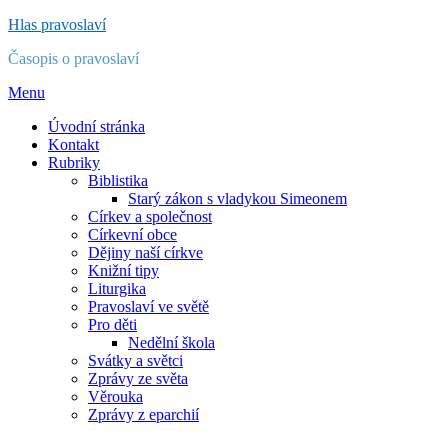
Přejít
Hlas pravoslaví
k
Časopis o pravoslaví
obsahu
Menu
Úvodní stránka
Kontakt
Rubriky
Biblistika
Starý zákon s vladykou Simeonem
Církev a společnost
Církevní obce
Dějiny naší církve
Knižní tipy
Liturgika
Pravoslaví ve světě
Pro děti
Nedělní škola
Svátky a světci
Zprávy ze světa
Věrouka
Zprávy z eparchií