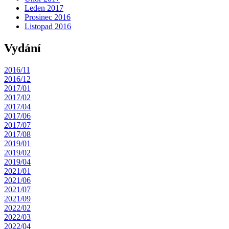
Leden 2017
Prosinec 2016
Listopad 2016
Vydání
2016/11
2016/12
2017/01
2017/02
2017/04
2017/06
2017/07
2017/08
2019/01
2019/02
2019/04
2021/01
2021/06
2021/07
2021/09
2022/02
2022/03
2022/04