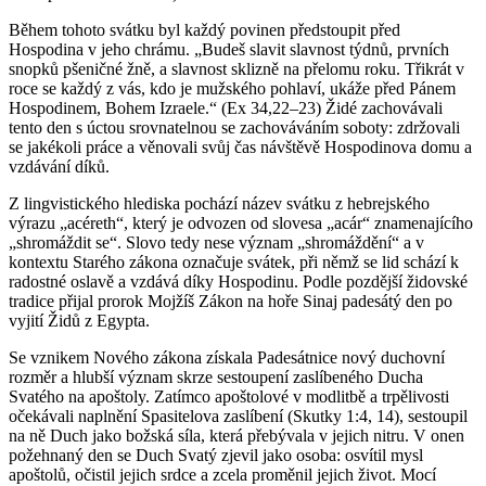
Během tohoto svátku byl každý povinen předstoupit před
Hospodina v jeho chrámu. „Budeš slavit slavnost týdnů, prvních
snopků pšeničné žně, a slavnost sklizně na přelomu roku. Třikrát v
roce se každý z vás, kdo je mužského pohlaví, ukáže před Pánem
Hospodinem, Bohem Izraele.“ (Ex 34,22–23) Židé zachovávali
tento den s úctou srovnatelnou se zachováváním soboty: zdržovali
se jakékoli práce a věnovali svůj čas návštěvě Hospodinova domu a
vzdávání díků.
Z lingvistického hlediska pochází název svátku z hebrejského
výrazu „acéreth“, který je odvozen od slovesa „acár“ znamenajícího
„shromáždit se“. Slovo tedy nese význam „shromáždění“ a v
kontextu Starého zákona označuje svátek, při němž se lid schází k
radostné oslavě a vzdává díky Hospodinu. Podle pozdější židovské
tradice přijal prorok Mojžíš Zákon na hoře Sinaj padesátý den po
vyjití Židů z Egypta.
Se vznikem Nového zákona získala Padesátnice nový duchovní
rozměr a hlubší význam skrze sestoupení zaslíbeného Ducha
Svatého na apoštoly. Zatímco apoštolové v modlitbě a trpělivosti
očekávali naplnění Spasitelova zaslíbení (Skutky 1:4, 14), sestoupil
na ně Duch jako božská síla, která přebývala v jejich nitru. V onen
požehnaný den se Duch Svatý zjevil jako osoba: osvítil mysl
apoštolů, očistil jejich srdce a zcela proměnil jejich život. Mocí