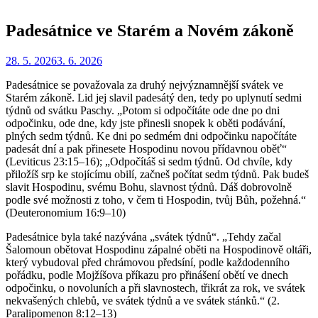
Padesátnice ve Starém a Novém zákoně
Zveřejněno
Autor
28. 5. 2026
Redakce
3. 6. 2026
dne
Padesátnice se považovala za druhý nejvýznamnější svátek ve
Starém zákoně. Lid jej slavil padesátý den, tedy po uplynutí sedmi
týdnů od svátku Paschy. „Potom si odpočítáte ode dne po dni
odpočinku, ode dne, kdy jste přinesli snopek k oběti podávání,
plných sedm týdnů. Ke dni po sedmém dni odpočinku napočítáte
padesát dní a pak přinesete Hospodinu novou přídavnou oběť“
(Leviticus 23:15–16); „Odpočítáš si sedm týdnů. Od chvíle, kdy
přiložíš srp ke stojícímu obilí, začneš počítat sedm týdnů. Pak budeš
slavit Hospodinu, svému Bohu, slavnost týdnů. Dáš dobrovolně
podle své možnosti z toho, v čem ti Hospodin, tvůj Bůh, požehná.“
(Deuteronomium 16:9–10)
Padesátnice byla také nazývána „svátek týdnů“. „Tehdy začal
Šalomoun obětovat Hospodinu zápalné oběti na Hospodinově oltáři,
který vybudoval před chrámovou předsíní, podle každodenního
pořádku, podle Mojžíšova příkazu pro přinášení obětí ve dnech
odpočinku, o novoluních a při slavnostech, třikrát za rok, ve svátek
nekvašených chlebů, ve svátek týdnů a ve svátek stánků.“ (2.
Paralipomenon 8:12–13)