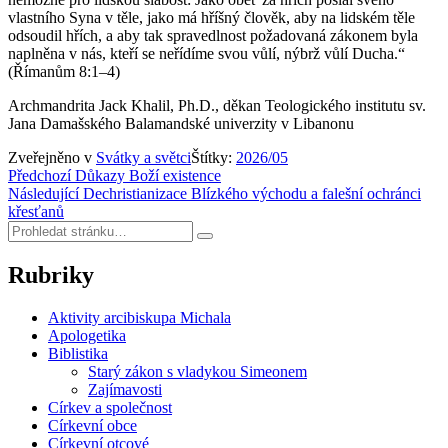
vlastního Syna v těle, jako má hříšný člověk, aby na lidském těle
odsoudil hřích, a aby tak spravedlnost požadovaná zákonem byla
naplněna v nás, kteří se neřídíme svou vůlí, nýbrž vůlí Ducha.“
(Římanům 8:1–4)
Archmandrita Jack Khalil, Ph.D., děkan Teologického institutu sv.
Jana Damašského Balamandské univerzity v Libanonu
Zveřejněno v
Svátky a světci
Štítky:
2026/05
Navigace
Předchozí
Důkazy Boží existence
Následující
Dechristianizace Blízkého východu a falešní ochránci
pro
křesťanů
příspěvek
Hledat:
Hledat
Rubriky
Aktivity arcibiskupa Michala
Apologetika
Biblistika
Starý zákon s vladykou Simeonem
Zajímavosti
Církev a společnost
Církevní obce
Církevní otcové