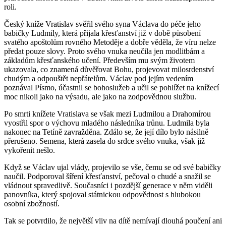
roli.
Český kníže Vratislav svěřil svého syna Václava do péče jeho
babičky Ludmily, která přijala křesťanství již v době působení
svatého apoštolům rovného Metoděje a dobře věděla, že víru nelze
předat pouze slovy. Proto svého vnuka neučila jen modlitbám a
základům křesťanského učení. Především mu svým životem
ukazovala, co znamená důvěřovat Bohu, projevovat milosrdenství
chudým a odpouštět nepřátelům. Václav pod jejím vedením
poznával Písmo, účastnil se bohoslužeb a učil se pohlížet na knížecí
moc nikoli jako na výsadu, ale jako na zodpovědnou službu.
Po smrti knížete Vratislava se však mezi Ludmilou a Drahomírou
vyostřil spor o výchovu mladého následníka trůnu. Ludmila byla
nakonec na Tetíně zavražděna. Zdálo se, že její dílo bylo násilně
přerušeno. Semena, která zasela do srdce svého vnuka, však již
vykořenit nešlo.
Když se Václav ujal vlády, projevilo se vše, čemu se od své babičky
naučil. Podporoval šíření křesťanství, pečoval o chudé a snažil se
vládnout spravedlivě. Současníci i pozdější generace v něm viděli
panovníka, který spojoval státnickou odpovědnost s hlubokou
osobní zbožností.
Tak se potvrdilo, že největší vliv na dítě nemívají dlouhá poučení ani