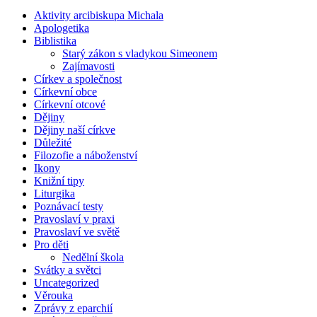
Aktivity arcibiskupa Michala
Apologetika
Biblistika
Starý zákon s vladykou Simeonem
Zajímavosti
Církev a společnost
Církevní obce
Církevní otcové
Dějiny
Dějiny naší církve
Důležité
Filozofie a náboženství
Ikony
Knižní tipy
Liturgika
Poznávací testy
Pravoslaví v praxi
Pravoslaví ve světě
Pro děti
Nedělní škola
Svátky a světci
Uncategorized
Věrouka
Zprávy z eparchií