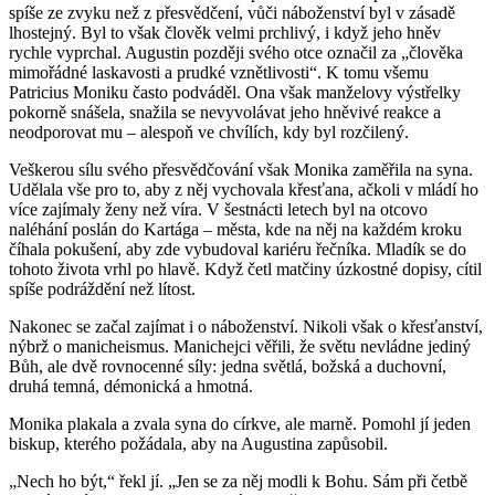
spíše ze zvyku než z přesvědčení, vůči náboženství byl v zásadě
lhostejný. Byl to však člověk velmi prchlivý, i když jeho hněv
rychle vyprchal. Augustin později svého otce označil za „člověka
mimořádné laskavosti a prudké vznětlivosti“. K tomu všemu
Patricius Moniku často podváděl. Ona však manželovy výstřelky
pokorně snášela, snažila se nevyvolávat jeho hněvivé reakce a
neodporovat mu – alespoň ve chvílích, kdy byl rozčilený.
Veškerou sílu svého přesvědčování však Monika zaměřila na syna.
Udělala vše pro to, aby z něj vychovala křesťana, ačkoli v mládí ho
více zajímaly ženy než víra. V šestnácti letech byl na otcovo
naléhání poslán do Kartága – města, kde na něj na každém kroku
číhala pokušení, aby zde vybudoval kariéru řečníka. Mladík se do
tohoto života vrhl po hlavě. Když četl matčiny úzkostné dopisy, cítil
spíše podráždění než lítost.
Nakonec se začal zajímat i o náboženství. Nikoli však o křesťanství,
nýbrž o manicheismus. Manichejci věřili, že světu nevládne jediný
Bůh, ale dvě rovnocenné síly: jedna světlá, božská a duchovní,
druhá temná, démonická a hmotná.
Monika plakala a zvala syna do církve, ale marně. Pomohl jí jeden
biskup, kterého požádala, aby na Augustina zapůsobil.
„Nech ho být,“ řekl jí. „Jen se za něj modli k Bohu. Sám při četbě