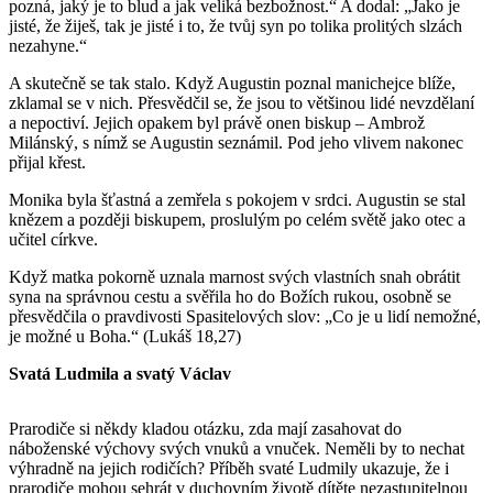
pozná, jaký je to blud a jak veliká bezbožnost.“ A dodal: „Jako je
jisté, že žiješ, tak je jisté i to, že tvůj syn po tolika prolitých slzách
nezahyne.“
A skutečně se tak stalo. Když Augustin poznal manichejce blíže,
zklamal se v nich. Přesvědčil se, že jsou to většinou lidé nevzdělaní
a nepoctiví. Jejich opakem byl právě onen biskup – Ambrož
Milánský, s nímž se Augustin seznámil. Pod jeho vlivem nakonec
přijal křest.
Monika byla šťastná a zemřela s pokojem v srdci. Augustin se stal
knězem a později biskupem, proslulým po celém světě jako otec a
učitel církve.
Když matka pokorně uznala marnost svých vlastních snah obrátit
syna na správnou cestu a svěřila ho do Božích rukou, osobně se
přesvědčila o pravdivosti Spasitelových slov: „Co je u lidí nemožné,
je možné u Boha.“ (Lukáš 18,27)
Svatá Ludmila a svatý Václav
Prarodiče si někdy kladou otázku, zda mají zasahovat do
náboženské výchovy svých vnuků a vnuček. Neměli by to nechat
výhradně na jejich rodičích? Příběh svaté Ludmily ukazuje, že i
prarodiče mohou sehrát v duchovním životě dítěte nezastupitelnou