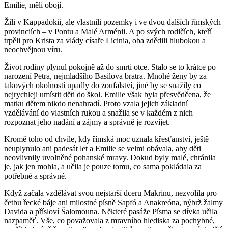
Emilie, měli obojí.
Žili v Kappadokii, ale vlastnili pozemky i ve dvou dalších římských
provinciích – v Pontu a Malé Arménii. A po svých rodičích, kteří
trpěli pro Krista za vlády císaře Licinia, oba zdědili hlubokou a
neochvějnou víru.
Život rodiny plynul pokojně až do smrti otce. Stalo se to krátce po
narození Petra, nejmladšího Basilova bratra. Mnohé ženy by za
takových okolností upadly do zoufalství, jiné by se snažily co
nejrychleji umístit děti do škol. Emilie však byla přesvědčena, že
matku dětem nikdo nenahradí. Proto vzala jejich základní
vzdělávání do vlastních rukou a snažila se v každém z nich
rozpoznat jeho nadání a zájmy a správně je rozvíjet.
Kromě toho od chvíle, kdy římská moc uznala křesťanství, ještě
neuplynulo ani padesát let a Emilie se velmi obávala, aby děti
neovlivnily uvolněné pohanské mravy. Dokud byly malé, chránila
je, jak jen mohla, a učila je pouze tomu, co sama pokládala za
potřebné a správné.
Když začala vzdělávat svou nejstarší dceru Makrinu, nezvolila pro
četbu řecké báje ani milostné písně Sapfó a Anakreóna, nýbrž žalmy
Davida a přísloví Šalomouna. Některé pasáže Písma se dívka učila
nazpaměť. Vše, co považovala z mravního hlediska za pochybné,