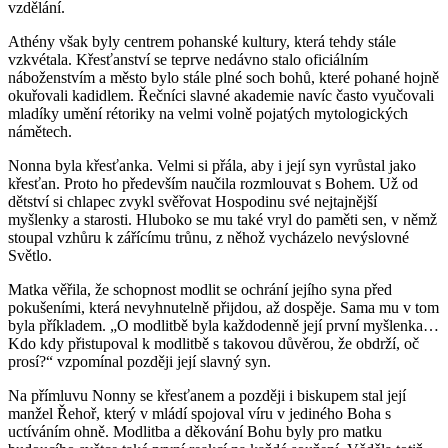
vzdělání.
Athény však byly centrem pohanské kultury, která tehdy stále
vzkvétala. Křesťanství se teprve nedávno stalo oficiálním
náboženstvím a město bylo stále plné soch bohů, které pohané hojně
okuřovali kadidlem. Řečníci slavné akademie navíc často vyučovali
mladíky umění rétoriky na velmi volně pojatých mytologických
námětech.
Nonna byla křesťanka. Velmi si přála, aby i její syn vyrůstal jako
křesťan. Proto ho především naučila rozmlouvat s Bohem. Už od
dětství si chlapec zvykl svěřovat Hospodinu své nejtajnější
myšlenky a starosti. Hluboko se mu také vryl do paměti sen, v němž
stoupal vzhůru k zářícímu trůnu, z něhož vycházelo nevýslovné
Světlo.
Matka věřila, že schopnost modlit se ochrání jejího syna před
pokušeními, která nevyhnutelně přijdou, až dospěje. Sama mu v tom
byla příkladem. „O modlitbě byla každodenně její první myšlenka…
Kdo kdy přistupoval k modlitbě s takovou důvěrou, že obdrží, oč
prosí?“ vzpomínal později její slavný syn.
Na přímluvu Nonny se křesťanem a později i biskupem stal její
manžel Řehoř, který v mládí spojoval víru v jediného Boha s
uctíváním ohně. Modlitba a děkování Bohu byly pro matku