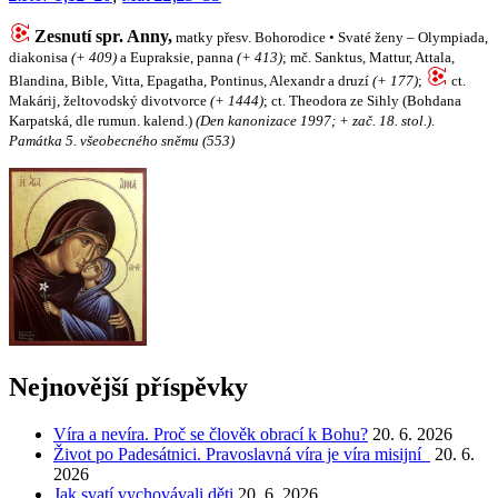
Zesnutí spr. Anny,
matky přesv. Bohorodice • Svaté ženy – Olympiada,
diakonisa
(+ 409)
a Eupraksie, panna
(+ 413)
; mč. Sanktus, Mattur, Attala,
Blandina, Bible, Vitta, Epagatha, Pontinus, Alexandr a druzí
(+ 177)
;
ct.
Makárij, želtovodský divotvorce
(+ 1444)
; ct. Theodora ze Sihly (Bohdana
Karpatská, dle rumun. kalend.)
(Den kanonizace 1997; + zač. 18. stol.)
.
Památka 5. všeobecného sněmu (553)
Nejnovější příspěvky
Víra a nevíra. Proč se člověk obrací k Bohu?
20. 6. 2026
Život po Padesátnici. Pravoslavná víra je víra misijní
20. 6.
2026
Jak svatí vychovávali děti
20. 6. 2026