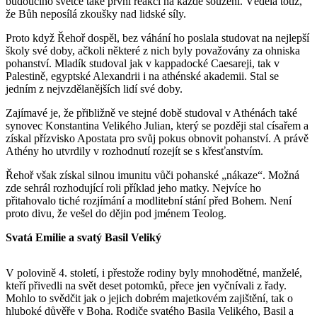
budoucího světce také první reakcí na každé soužení. Věděla totiž,
že Bůh neposílá zkoušky nad lidské síly.
Proto když Řehoř dospěl, bez váhání ho poslala studovat na nejlepší
školy své doby, ačkoli některé z nich byly považovány za ohniska
pohanství. Mladík studoval jak v kappadocké Caesareji, tak v
Palestině, egyptské Alexandrii i na athénské akademii. Stal se
jedním z nejvzdělanějších lidí své doby.
Zajímavé je, že přibližně ve stejné době studoval v Athénách také
synovec Konstantina Velikého Julian, který se později stal císařem a
získal přízvisko Apostata pro svůj pokus obnovit pohanství. A právě
Athény ho utvrdily v rozhodnutí rozejít se s křesťanstvím.
Řehoř však získal silnou imunitu vůči pohanské „nákaze“. Možná
zde sehrál rozhodující roli příklad jeho matky. Nejvíce ho
přitahovalo tiché rozjímání a modlitební stání před Bohem. Není
proto divu, že vešel do dějin pod jménem Teolog.
Svatá Emilie a svatý Basil Veliký
V polovině 4. století, i přestože rodiny byly mnohodětné, manželé,
kteří přivedli na svět deset potomků, přece jen vyčnívali z řady.
Mohlo to svědčit jak o jejich dobrém majetkovém zajištění, tak o
hluboké důvěře v Boha. Rodiče svatého Basila Velikého, Basil a