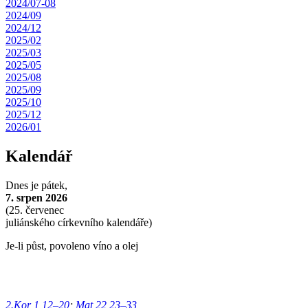
2024/07-08
2024/09
2024/12
2025/02
2025/03
2025/05
2025/08
2025/09
2025/10
2025/12
2026/01
Kalendář
Dnes je
pátek,
7. srpen 2026
(
25. červenec
juliánského církevního kalendáře)
Je-li půst, povoleno víno a olej
2.Kor 1,12–20
;
Mat 22,23–33