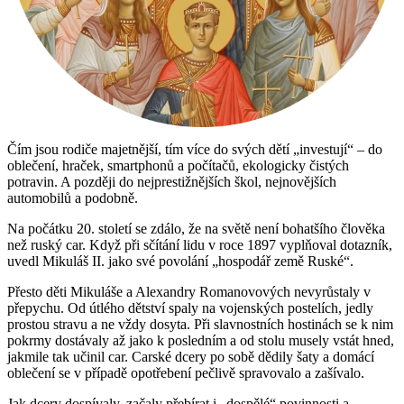
Čím jsou rodiče majetnější, tím více do svých dětí „investují“ – do
oblečení, hraček, smartphonů a počítačů, ekologicky čistých
potravin. A později do nejprestižnějších škol, nejnovějších
automobilů a podobně.
Na počátku 20. století se zdálo, že na světě není bohatšího člověka
než ruský car. Když při sčítání lidu v roce 1897 vyplňoval dotazník,
uvedl Mikuláš II. jako své povolání „hospodář země Ruské“.
Přesto děti Mikuláše a Alexandry Romanovových nevyrůstaly v
přepychu. Od útlého dětství spaly na vojenských postelích, jedly
prostou stravu a ne vždy dosyta. Při slavnostních hostinách se k nim
pokrmy dostávaly až jako k posledním a od stolu musely vstát hned,
jakmile tak učinil car. Carské dcery po sobě dědily šaty a domácí
oblečení se v případě opotřebení pečlivě spravovalo a zašívalo.
Jak dcery dospívaly, začaly přebírat i „dospělé“ povinnosti a