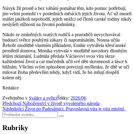
Návyk žít prostě a bez váhání pomáhat těm, kdo pomoc potřebují,
jim velmi pomohl i v posledních měsících jejich života. Ať už museli
snášet jakékoli nepohodlí, jejich strážci od členů carské rodiny nikdy
neslyšeli stížnosti na životní podmínky.
Nikdo ze zmíněných svatých rodičů a prarodičů nevychovával
budoucí světce pouhými zákazy či napomínáním. Nonna učila
Řehoře modlitbě vlastním příkladem, Emilie vytvářela křesťanské
prostředí domova, Monika vytrvala v modlitbě navzdory dlouhým
létům zklamání, Ludmila předala Václavovi svou víru skrze
každodenní život a car mučedník učil své děti skromnosti a lásce k
bližním. Všichni svým způsobem potvrzují myšlenku, že dítě se učí
milovat Boha především tehdy, když vidí, že ho milují dospělí
kolem něj.
Redakce
Zveřejněno v
Svátky a světci
Štítky:
2026/06
Navigace
Předchozí
Náboženství v životě vyvoleného národa
Následující
Život po Padesátnici. Pravoslavná víra je víra misijní
pro
Hledat:
Hledat
příspěvek
Rubriky