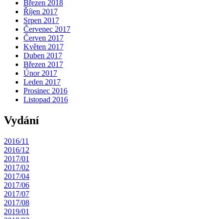
Březen 2018
Říjen 2017
Srpen 2017
Červenec 2017
Červen 2017
Květen 2017
Duben 2017
Březen 2017
Únor 2017
Leden 2017
Prosinec 2016
Listopad 2016
Vydání
2016/11
2016/12
2017/01
2017/02
2017/04
2017/06
2017/07
2017/08
2019/01