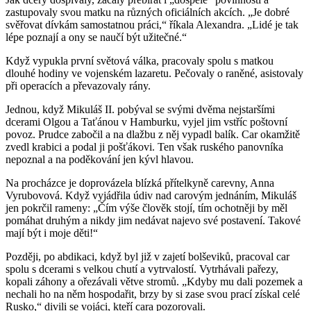
zastupovaly svou matku na různých oficiálních akcích. „Je dobré
svěřovat dívkám samostatnou práci,“ říkala Alexandra. „Lidé je tak
lépe poznají a ony se naučí být užitečné.“
Když vypukla první světová válka, pracovaly spolu s matkou
dlouhé hodiny ve vojenském lazaretu. Pečovaly o raněné, asistovaly
při operacích a převazovaly rány.
Jednou, když Mikuláš II. pobýval se svými dvěma nejstaršími
dcerami Olgou a Taťánou v Hamburku, vyjel jim vstříc poštovní
povoz. Prudce zabočil a na dlažbu z něj vypadl balík. Car okamžitě
zvedl krabici a podal ji pošťákovi. Ten však ruského panovníka
nepoznal a na poděkování jen kývl hlavou.
Na procházce je doprovázela blízká přítelkyně carevny, Anna
Vyrubovová. Když vyjádřila údiv nad carovým jednáním, Mikuláš
jen pokrčil rameny: „Čím výše člověk stojí, tím ochotněji by měl
pomáhat druhým a nikdy jim nedávat najevo své postavení. Takové
mají být i moje děti!“
Později, po abdikaci, když byl již v zajetí bolševiků, pracoval car
spolu s dcerami s velkou chutí a vytrvalostí. Vytrhávali pařezy,
kopali záhony a ořezávali větve stromů. „Kdyby mu dali pozemek a
nechali ho na něm hospodařit, brzy by si zase svou prací získal celé
Rusko,“ divili se vojáci, kteří cara pozorovali.