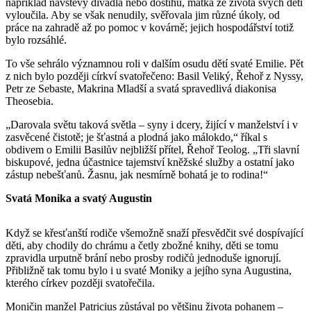
například návštěvy divadla nebo dostihů, matka ze života svých dětí
vyloučila. Aby se však nenudily, svěřovala jim různé úkoly, od
práce na zahradě až po pomoc v kovárně; jejich hospodářství totiž
bylo rozsáhlé.
To vše sehrálo významnou roli v dalším osudu dětí svaté Emilie. Pět
z nich bylo později církví svatořečeno: Basil Veliký, Řehoř z Nyssy,
Petr ze Sebaste, Makrina Mladší a svatá spravedlivá diakonisa
Theosebia.
„Darovala světu taková světla – syny i dcery, žijící v manželství i v
zasvěcené čistotě; je šťastná a plodná jako málokdo,“ říkal s
obdivem o Emilii Basilův nejbližší přítel, Řehoř Teolog. „Tři slavní
biskupové, jedna účastnice tajemství kněžské služby a ostatní jako
zástup nebešťanů. Žasnu, jak nesmírně bohatá je to rodina!“
Svatá Monika a svatý Augustin
Když se křesťanští rodiče všemožně snaží přesvědčit své dospívající
děti, aby chodily do chrámu a četly zbožné knihy, děti se tomu
zpravidla urputně brání nebo prosby rodičů jednoduše ignorují.
Přibližně tak tomu bylo i u svaté Moniky a jejího syna Augustina,
kterého církev později svatořečila.
Moničin manžel Patricius zůstával po většinu života pohanem –