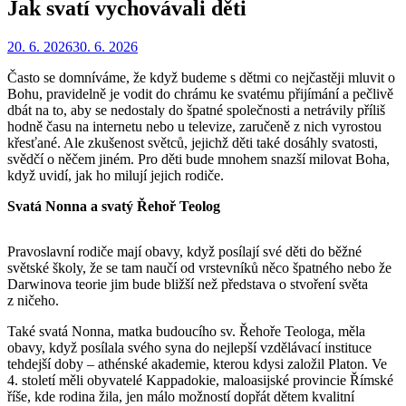
Jak svatí vychovávali děti
Zveřejněno
Autor
20. 6. 2026
Redakce
30. 6. 2026
dne
Často se domníváme, že když budeme s dětmi co nejčastěji mluvit o
Bohu, pravidelně je vodit do chrámu ke svatému přijímání a pečlivě
dbát na to, aby se nedostaly do špatné společnosti a netrávily příliš
hodně času na internetu nebo u televize, zaručeně z nich vyrostou
křesťané. Ale zkušenost světců, jejichž děti také dosáhly svatosti,
svědčí o něčem jiném. Pro děti bude mnohem snazší milovat Boha,
když uvidí, jak ho milují jejich rodiče.
Svatá Nonna a svatý Řehoř Teolog
Pravoslavní rodiče mají obavy, když posílají své děti do běžné
světské školy, že se tam naučí od vrstevníků něco špatného nebo že
Darwinova teorie jim bude bližší než představa o stvoření světa
z ničeho.
Také svatá Nonna, matka budoucího sv. Řehoře Teologa, měla
obavy, když posílala svého syna do nejlepší vzdělávací instituce
tehdejší doby – athénské akademie, kterou kdysi založil Platon. Ve
4. století měli obyvatelé Kappadokie, maloasijské provincie Římské
říše, kde rodina žila, jen málo možností dopřát dětem kvalitní