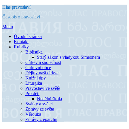
Přejít
Hlas pravoslaví
k
Časopis o pravoslaví
obsahu
Menu
Úvodní stránka
Kontakt
Rubriky
Biblistika
Starý zákon s vladykou Simeonem
Církev a společnost
Církevní obce
Dějiny naší církve
Knižní tipy
Liturgika
Pravoslaví ve světě
Pro děti
Nedělní škola
Svátky a světci
Zprávy ze světa
Věrouka
Zprávy z eparchií