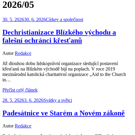
Štítek
:
2026/05
Zveřejněno
30. 5. 2026
30. 6. 2026
Církev a společnost
dne
Dechristianizace Blízkého východu a
falešní ochránci křesťanů
Autor
Redakce
Již dlouhou dobu lidskoprávní organizace sledující postavení
křesťanů na Blízkém východě bijí na poplach. V roce 2019
mezinárodní katolická charitativní organizace „Aid to the Church
in…
Přečíst celý článek
Zveřejněno
28. 5. 2026
3. 6. 2026
Svátky a světci
dne
Padesátnice ve Starém a Novém zákoně
Autor
Redakce