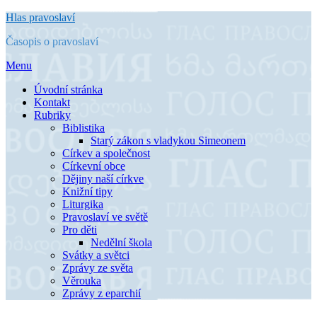
Přejít
Hlas pravoslaví
k
Časopis o pravoslaví
obsahu
Menu
Úvodní stránka
Kontakt
Rubriky
Biblistika
Starý zákon s vladykou Simeonem
Církev a společnost
Církevní obce
Dějiny naší církve
Knižní tipy
Liturgika
Pravoslaví ve světě
Pro děti
Nedělní škola
Svátky a světci
Zprávy ze světa
Věrouka
Zprávy z eparchií