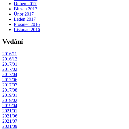
Duben 2017
Březen 2017
Únor 2017
Leden 2017
Prosinec 2016
Listopad 2016
Vydání
2016/11
2016/12
2017/01
2017/02
2017/04
2017/06
2017/07
2017/08
2019/01
2019/02
2019/04
2021/01
2021/06
2021/07
2021/09