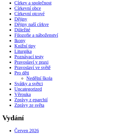
Církev a společnost
Církevní obce
Církevní otcové
Dějiny
Dějiny naší církve
Důležité
Filozofie a náboženství
Ikony
Knižní tipy
Liturgika
Poznávací testy
Pravoslaví v praxi
Pravoslaví ve světě
Pro děti
Nedělní škola
Svátky a světci
Uncategorized
Věrouka
Zprávy z eparchií
Zprávy ze světa
Vydání
Červen 2026