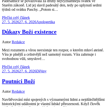
Padesátnice se považovala za druhý nejvýznamnější svátek ve
Starém zákoně. Lid jej slavil padesátý den, tedy po uplynutí sedmi
týdnů od svátku Paschy. „Potom si…
Přečíst celý článek
Zveřejněno
27. 5. 2026
27. 6. 2026
Apologetika
dne
Důkazy Boží existence
Autor
Redakce
Mezi rozumem a vírou neexistuje ten rozpor, o kterém mluví ateisté.
Víra je plnější a celistvější než samotný rozum. Víra zahrnuje i
svobodnou vůli, smyslové…
Přečíst celý článek
Zveřejněno
27. 5. 2026
27. 6. 2026
Dějiny
dne
Poutníci Boží
Autor
Redakce
Navštěvování míst spojených s významnými lidmi a nejdůležitějšími
historickými událostmi je vlastní lidské přirozenosti. Když člověk