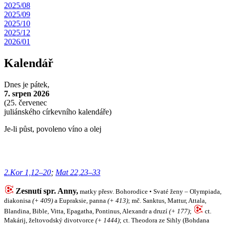
2025/08
2025/09
2025/10
2025/12
2026/01
Kalendář
Dnes je
pátek,
7. srpen 2026
(
25. červenec
juliánského církevního kalendáře)
Je-li půst, povoleno víno a olej
2.Kor 1,12–20
;
Mat 22,23–33
Zesnutí spr. Anny,
matky přesv. Bohorodice • Svaté ženy – Olympiada,
diakonisa
(+ 409)
a Eupraksie, panna
(+ 413)
; mč. Sanktus, Mattur, Attala,
Blandina, Bible, Vitta, Epagatha, Pontinus, Alexandr a druzí
(+ 177)
;
ct.
Makárij, želtovodský divotvorce
(+ 1444)
; ct. Theodora ze Sihly (Bohdana