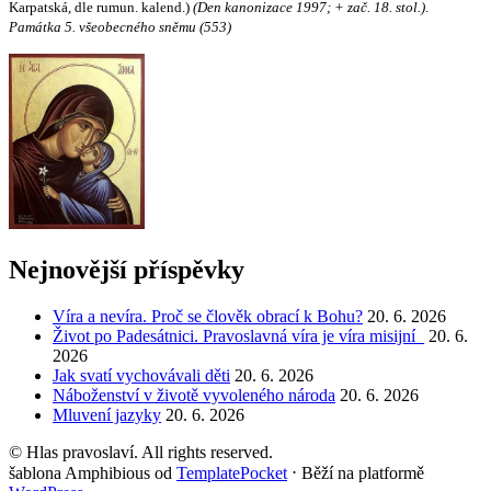
Karpatská, dle rumun. kalend.)
(Den kanonizace 1997; + zač. 18. stol.)
.
Památka 5. všeobecného sněmu (553)
Nejnovější příspěvky
Víra a nevíra. Proč se člověk obrací k Bohu?
20. 6. 2026
Život po Padesátnici. Pravoslavná víra je víra misijní
20. 6.
2026
Jak svatí vychovávali děti
20. 6. 2026
Náboženství v životě vyvoleného národa
20. 6. 2026
Mluvení jazyky
20. 6. 2026
© Hlas pravoslaví. All rights reserved.
šablona Amphibious od
TemplatePocket
⋅
Běží na platformě