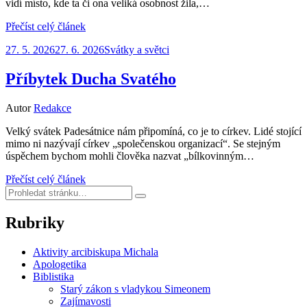
vidí místo, kde ta či ona veliká osobnost žila,…
Přečíst celý článek
Zveřejněno
27. 5. 2026
27. 6. 2026
Svátky a světci
dne
Příbytek Ducha Svatého
Autor
Redakce
Velký svátek Padesátnice nám připomíná, co je to církev. Lidé stojící
mimo ni nazývají církev „společenskou organizací“. Se stejným
úspěchem bychom mohli člověka nazvat „bílkovinným…
Přečíst celý článek
Hledat:
Hledat
Rubriky
Aktivity arcibiskupa Michala
Apologetika
Biblistika
Starý zákon s vladykou Simeonem
Zajímavosti