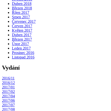
Duben 2018
Březen 2018
Říjen 2017
Srpen 2017
Červenec 2017
Červen 2017
Květen 2017
Duben 2017
Březen 2017
Únor 2017
Leden 2017
Prosinec 2016
Listopad 2016
Vydání
2016/11
2016/12
2017/01
2017/02
2017/04
2017/06
2017/07
2017/08