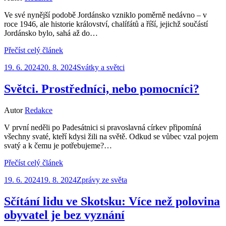
Ve své nynější podobě Jordánsko vzniklo poměrně nedávno – v
roce 1946, ale historie království, chalífátů a říší, jejichž součástí
Jordánsko bylo, sahá až do…
Přečíst celý článek
Zveřejněno
19. 6. 2024
20. 8. 2024
Svátky a světci
dne
Světci. Prostředníci, nebo pomocníci?
Autor
Redakce
V první neděli po Padesátnici si pravoslavná církev připomíná
všechny svaté, kteří kdysi žili na světě. Odkud se vůbec vzal pojem
svatý a k čemu je potřebujeme?…
Přečíst celý článek
Zveřejněno
19. 6. 2024
19. 8. 2024
Zprávy ze světa
dne
Sčítání lidu ve Skotsku: Více než polovina
obyvatel je bez vyznání