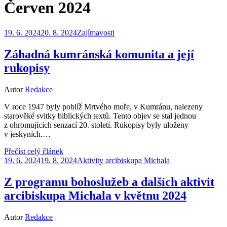
Měsíc
:
Červen 2024
Zveřejněno
19. 6. 2024
20. 8. 2024
Zajímavosti
dne
Záhadná kumránská komunita a její
rukopisy
Autor
Redakce
V roce 1947 byly poblíž Mrtvého moře, v Kumránu, nalezeny
starověké svitky biblických textů. Tento objev se stal jednou
z ohromujících senzací 20. století. Rukopisy byly uloženy
v jeskyních.…
Přečíst celý článek
Zveřejněno
19. 6. 2024
19. 8. 2024
Aktivity arcibiskupa Michala
dne
Z programu bohoslužeb a dalších aktivit
arcibiskupa Michala v květnu 2024
Autor
Redakce