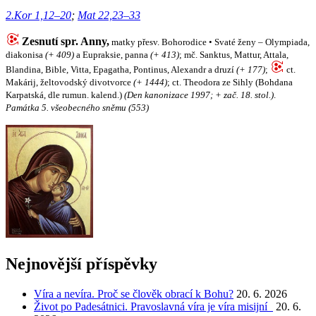
2.Kor 1,12–20
;
Mat 22,23–33
Zesnutí spr. Anny,
matky přesv. Bohorodice • Svaté ženy – Olympiada,
diakonisa
(+ 409)
a Eupraksie, panna
(+ 413)
; mč. Sanktus, Mattur, Attala,
Blandina, Bible, Vitta, Epagatha, Pontinus, Alexandr a druzí
(+ 177)
;
ct.
Makárij, želtovodský divotvorce
(+ 1444)
; ct. Theodora ze Sihly (Bohdana
Karpatská, dle rumun. kalend.)
(Den kanonizace 1997; + zač. 18. stol.)
.
Památka 5. všeobecného sněmu (553)
Nejnovější příspěvky
Víra a nevíra. Proč se člověk obrací k Bohu?
20. 6. 2026
Život po Padesátnici. Pravoslavná víra je víra misijní
20. 6.