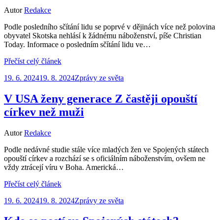
Autor
Redakce
Podle posledního sčítání lidu se poprvé v dějinách více než polovina
obyvatel Skotska nehlásí k žádnému náboženství, píše Christian
Today. Informace o posledním sčítání lidu ve…
Přečíst celý článek
Zveřejněno
19. 6. 2024
19. 8. 2024
Zprávy ze světa
dne
V USA ženy generace Z častěji opouští
církev než muži
Autor
Redakce
Podle nedávné studie stále více mladých žen ve Spojených státech
opouští církev a rozchází se s oficiálním náboženstvím, ovšem ne
vždy ztrácejí víru v Boha. Americká…
Přečíst celý článek
Zveřejněno
19. 6. 2024
19. 8. 2024
Zprávy ze světa
dne