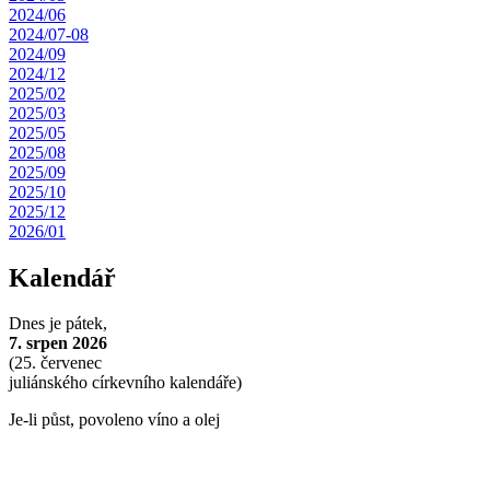
2024/06
2024/07-08
2024/09
2024/12
2025/02
2025/03
2025/05
2025/08
2025/09
2025/10
2025/12
2026/01
Kalendář
Dnes je
pátek,
7. srpen 2026
(
25. červenec
juliánského církevního kalendáře)
Je-li půst, povoleno víno a olej