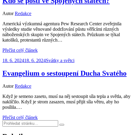
Kdo se postí ve Spojených státech?
Autor
Redakce
Americká výzkumná agentura Pew Research Center zveřejnila
výsledky studie věnované dodržování půstu věřícími různých
náboženských skupin ve Spojených státech. Průzkum se týkal
katolíků, protestantů různých…
Přečíst celý článek
Zveřejněno
18. 6. 2024
18. 6. 2024
Svátky a světci
dne
Evangelium o sestoupení Ducha Svatého
Autor
Redakce
Když je semeno zaseto, musí na něj sestoupit síla tepla a světla, aby
naklíčilo. Když je strom zasazen, musí přijít síla větru, aby ho
posílila.…
Přečíst celý článek
Hledat:
Hledat