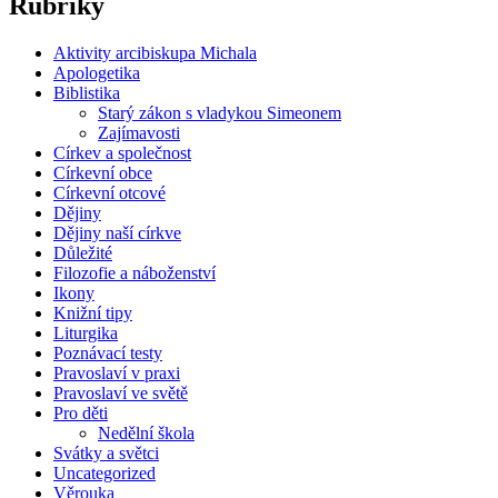
Rubriky
Aktivity arcibiskupa Michala
Apologetika
Biblistika
Starý zákon s vladykou Simeonem
Zajímavosti
Církev a společnost
Církevní obce
Církevní otcové
Dějiny
Dějiny naší církve
Důležité
Filozofie a náboženství
Ikony
Knižní tipy
Liturgika
Poznávací testy
Pravoslaví v praxi
Pravoslaví ve světě
Pro děti
Nedělní škola
Svátky a světci
Uncategorized
Věrouka