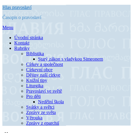
Přejít
Hlas pravoslaví
k
Časopis o pravoslaví
obsahu
Menu
Úvodní stránka
Kontakt
Rubriky
Biblistika
Starý zákon s vladykou Simeonem
Církev a společnost
Církevní obce
Dějiny naší církve
Knižní tipy
Liturgika
Pravoslaví ve světě
Pro děti
Nedělní škola
Svátky a světci
Zprávy ze světa
Věrouka
Zprávy z eparchií