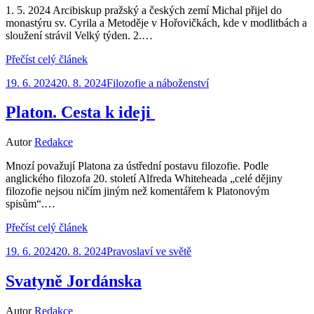
1. 5. 2024 Arcibiskup pražský a českých zemí Michal přijel do
monastýru sv. Cyrila a Metoděje v Hořovičkách, kde v modlitbách a
sloužení strávil Velký týden. 2.…
Přečíst celý článek
Zveřejněno
19. 6. 2024
20. 8. 2024
Filozofie a náboženství
dne
Platon. Cesta k ideji
Autor
Redakce
Mnozí považují Platona za ústřední postavu filozofie. Podle
anglického filozofa 20. století Alfreda Whiteheada „celé dějiny
filozofie nejsou ničím jiným než komentářem k Platonovým
spisům“.…
Přečíst celý článek
Zveřejněno
19. 6. 2024
20. 8. 2024
Pravoslaví ve světě
dne
Svatyně Jordánska
Autor
Redakce