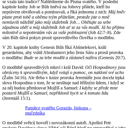
se vzala tato tradice? Nahlédneme do Písma svatého. V poslední
kapitole knihy Job se Bůh hněvá na Jobovy přátele, kteří ho
neprávem obviňovali a pomlouvali, a říká jednomu z nich:
Můj hněv
plane proti tobě a oběma tvým přátelům, protože jste o mně
nemluvili náležitě jako můj služebník Job… Obětujte za sebe
zápalnou oběť a můj služebník Job ať se za vás modlí. Já ho přijmu
milostivě a nepotrestám vás za vaše poblouzení
(Job 42:7–8). Zde
sám Bůh dává pokyn prosit spravedlivého člověka o modlitbu.
V 20. kapitole knihy Genesis Bůh říká Abímelekovi, králi
gerarskému, aby vrátil Abrahamovi jeho ženu Sáru a prosil proroka
o modlitbu:
Bude se za tebe modlit a zůstaneš naživu
(Genesis 20:7).
O modlitbě spravedlivých mluví i král David:
Oči Hospodinovy jsou
obráceny k spravedlivým, když volají o pomoc, on nakloní své ucho
(Žalm 34:16). Ale třeba v knize proroka Jeremiáše jsou docela trpká
slova Hospodina o tom, že se neslituje nad hříšným lidem, i když se
za něj budou přimlouvat Mojžíš a Samuel:
I kdyby se přede mne
postavil Mojžíš a Samuel, nepřiklonil bych se k tomuto lidu
(Jeremiáš 15:1).
Památce svatého Gorazda, biskupa –
mučedníka
O modlitbě světců hovoří i novozákonní autoři. Apoštol Petr
opakuje Davidova slova:
Vždyť oči Páně hledí na spravedlivé a jeho