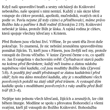
Když naši spravedliví bratři a sestry odcházejí do Království
nebeského, naše spojení s nimi nemizí. Každý z nás skrze křest
vstupuje do církve proroků, apoštolů, mučedníků, svatých otců a
podle sv. Pavla
nejsme již tedy cizinci a přistěhovalci, máme právo
Božího lidu a patříme k Boží rodině
(Efezským 2:19). Království
nebeské je láska, protože Bůh je láska. A rajská rodina je církev,
která spojuje všechny křesťany s Kristem.
Před Bohem jsou všichni živí. Věříme, že po smrti těla život duše
pokračuje. To znamená, že nic nebrání zesnulému spravedlivému
pomáhat žijícím. Ti, kteří jsou s Pánem, jsou živější než my, protože
vstoupili do života věčného. V knize Zjevení čteme o to, co spatřil
sv. Jan Evangelista v duchovním světě:
Čtyřiadvacet starců padlo
na kolena před Beránkem; každý měl loutnu a zlatou nádobu
naplněnou vůní kadidla, což jsou modlitby Božího lidu
(Zjevení
5:8). A později
jiný anděl předstoupil se zlatou kadidelnicí před
oltář; bylo mu dáno množství kadidla, aby je s modlitbami všech
posvěcených položil na zlatý oltář před trůnem. A vystoupil dým
kadidla spolu s modlitbami posvěcených z ruky anděla před Boží
tvář
(8:3–4).
Nejlépe tuto jednotu všech křesťanů, žijících a zesnulých, lze cítit
během liturgie. Modlíme se spolu s přesvatou Bohorodicí a všemi
svatými, kteří již vstoupili do Božího Království. Bohoslužba