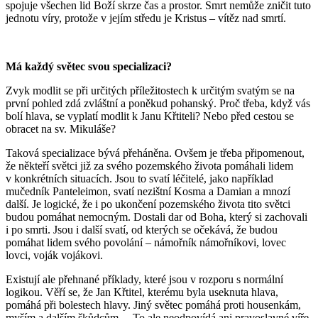
spojuje všechen lid Boží skrze čas a prostor. Smrt nemůže zničit tuto
jednotu víry, protože v jejím středu je Kristus – vítěz nad smrtí.
Má každý světec svou specializaci?
Zvyk modlit se při určitých příležitostech k určitým svatým se na
první pohled zdá zvláštní a poněkud pohanský. Proč třeba, když vás
bolí hlava, se vyplatí modlit k Janu Křtiteli? Nebo před cestou se
obracet na sv. Mikuláše?
Taková specializace bývá přeháněna. Ovšem je třeba připomenout,
že někteří světci již za svého pozemského života pomáhali lidem
v konkrétních situacích. Jsou to svatí léčitelé, jako například
mučedník Panteleimon, svatí nezištní Kosma a Damian a mnozí
další. Je logické, že i po ukončení pozemského života tito světci
budou pomáhat nemocným. Dostali dar od Boha, který si zachovali
i po smrti. Jsou i další svatí, od kterých se očekává, že budou
pomáhat lidem svého povolání – námořník námořníkovi, lovec
lovci, voják vojákovi.
Existují ale přehnané příklady, které jsou v rozporu s normální
logikou. Věří se, že Jan Křtitel, kterému byla useknuta hlava,
pomáhá při bolestech hlavy. Jiný světec pomáhá proti housenkám,
myším a dalším škůdcům… To ale neodpovídá ani pravoslavné víře,