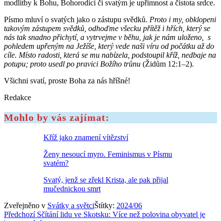
modlitby k Bohu, Bohorodici či svatým je upřímnost a čistota srdce.
Písmo mluví o svatých jako o zástupu svědků.
Proto i my, obklopeni
takovým zástupem svědků, odhoďme všecku přítěž i hřích, který se
nás tak snadno přichytí, a vytrvejme v běhu, jak je nám uloženo, s
pohledem upřeným na Ježíše, který vede naši víru od počátku až do
cíle. Místo radosti, která se mu nabízela, podstoupil kříž, nedbaje na
potupu; proto usedl po pravici Božího trůnu
(Židům 12:1–2).
Všichni svatí, proste Boha za nás hříšné!
Redakce
Mohlo by vás zajímat:
Kříž jako znamení vítězství
Ženy nesoucí myro. Feminismus v Písmu
svatém?
Svatý, jenž se zřekl Krista, ale pak přijal
mučednickou smrt
Zveřejněno v
Svátky a světci
Štítky:
2024/06
Navigace
Předchozí
Sčítání lidu ve Skotsku: Více než polovina obyvatel je