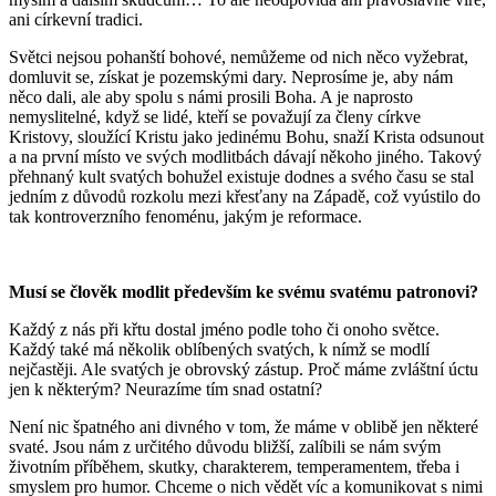
ani církevní tradici.
Světci nejsou pohanští bohové, nemůžeme od nich něco vyžebrat,
domluvit se, získat je pozemskými dary. Neprosíme je, aby nám
něco dali, ale aby spolu s námi prosili Boha. A je naprosto
nemyslitelné, když se lidé, kteří se považují za členy církve
Kristovy, sloužící Kristu jako jedinému Bohu, snaží Krista odsunout
a na první místo ve svých modlitbách dávají někoho jiného. Takový
přehnaný kult svatých bohužel existuje dodnes a svého času se stal
jedním z důvodů rozkolu mezi křesťany na Západě, což vyústilo do
tak kontroverzního fenoménu, jakým je reformace.
Musí se člověk modlit především ke svému svatému patronovi?
Každý z nás při křtu dostal jméno podle toho či onoho světce.
Každý také má několik oblíbených svatých, k nímž se modlí
nejčastěji. Ale svatých je obrovský zástup. Proč máme zvláštní úctu
jen k některým? Neurazíme tím snad ostatní?
Není nic špatného ani divného v tom, že máme v oblibě jen některé
svaté. Jsou nám z určitého důvodu bližší, zalíbili se nám svým
životním příběhem, skutky, charakterem, temperamentem, třeba i
smyslem pro humor. Chceme o nich vědět víc a komunikovat s nimi