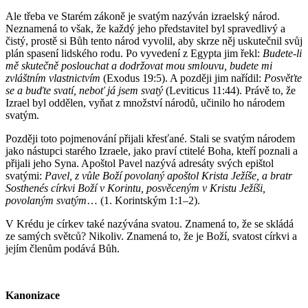
Ale třeba ve Starém zákoně je svatým nazýván izraelský národ.
Neznamená to však, že každý jeho představitel byl spravedlivý a
čistý, prostě si Bůh tento národ vyvolil, aby skrze něj uskutečnil svůj
plán spasení lidského rodu. Po vyvedení z Egypta jim řekl:
Budete-li
mě skutečně poslouchat a dodržovat mou smlouvu, budete mi
zvláštním vlastnictvím
(Exodus 19:5). A později jim nařídil:
Posvěťte
se a buďte svatí, neboť já jsem svatý
(Leviticus 11:44). Právě to, že
Izrael byl oddělen, vyňat z množství národů, učinilo ho národem
svatým.
Později toto pojmenování přijali křesťané. Stali se svatým národem
jako nástupci starého Izraele, jako praví ctitelé Boha, kteří poznali a
přijali jeho Syna. Apoštol Pavel nazývá adresáty svých epištol
svatými:
Pavel, z vůle Boží povolaný apoštol Krista Ježíše, a bratr
Sosthenés církvi Boží v Korintu, posvěceným v Kristu Ježíši,
povolaným svatým
… (1. Korintským 1:1–2).
V Krédu je církev také nazývána svatou. Znamená to, že se skládá
ze samých světců? Nikoliv. Znamená to, že je Boží, svatost církvi a
jejím členům podává Bůh.
Kanonizace