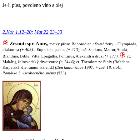
Je-li půst, povoleno víno a olej
2.Kor 1,12–20
;
Mat 22,23–33
Zesnutí spr. Anny,
matky přesv. Bohorodice • Svaté ženy – Olympiada,
diakonisa
(+ 409)
a Eupraksie, panna
(+ 413)
; mč. Sanktus, Mattur, Attala,
Blandina, Bible, Vitta, Epagatha, Pontinus, Alexandr a druzí
(+ 177)
;
ct.
Makárij, želtovodský divotvorce
(+ 1444)
; ct. Theodora ze Sihly (Bohdana
Karpatská, dle rumun. kalend.)
(Den kanonizace 1997; + zač. 18. stol.)
.
Památka 5. všeobecného sněmu (553)