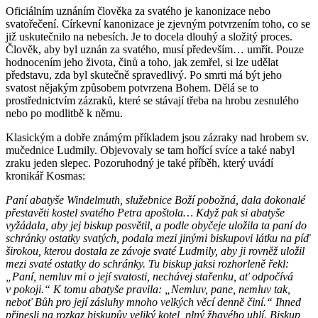
Oficiálním uznáním člověka za svatého je kanonizace nebo
svatořečení. Církevní kanonizace je zjevným potvrzením toho, co se
již uskutečnilo na nebesích. Je to docela dlouhý a složitý proces.
Člověk, aby byl uznán za svatého, musí především… umřít. Pouze
hodnocením jeho života, činů a toho, jak zemřel, si lze udělat
představu, zda byl skutečně spravedlivý. Po smrti má být jeho
svatost nějakým způsobem potvrzena Bohem. Dělá se to
prostřednictvím zázraků, které se stávají třeba na hrobu zesnulého
nebo po modlitbě k němu.
Klasickým a dobře známým příkladem jsou zázraky nad hrobem sv.
mučednice Ludmily. Objevovaly se tam hořící svíce a také nabyl
zraku jeden slepec. Pozoruhodný je také příběh, který uvádí
kronikář Kosmas:
Paní abatyše Windelmuth, služebnice Boží pobožná, dala dokonalé
přestavěti kostel svatého Petra apoštola… Když pak si abatyše
vyžádala, aby jej biskup posvětil, a podle obyčeje uložila ta paní do
schránky ostatky svatých, podala mezi jinými biskupovi látku na píď
širokou, kterou dostala ze závoje svaté Ludmily, aby ji rovněž uložil
mezi svaté ostatky do schránky. Tu biskup jaksi rozhorleně řekl:
„Paní, nemluv mi o její svatosti, nechávej stařenku, ať odpočívá
v pokoji.“ K tomu abatyše pravila: „Nemluv, pane, nemluv tak,
neboť Bůh pro její zásluhy mnoho velkých věcí denně činí.“ Ihned
přinesli na rozkaz biskupův veliký kotel, plný žhavého uhlí. Biskup