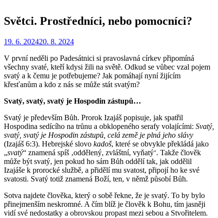
Světci. Prostředníci, nebo pomocníci?
Zveřejněno
Autor
19. 6. 2024
Redakce
20. 8. 2024
dne
V první neděli po Padesátnici si pravoslavná církev připomíná
všechny svaté, kteří kdysi žili na světě. Odkud se vůbec vzal pojem
svatý a k čemu je potřebujeme? Jak pomáhají nyní žijícím
křesťanům a kdo z nás se může stát svatým?
Svatý, svatý, svatý je Hospodin zástupů…
Svatý je především Bůh. Prorok Izajáš popisuje, jak spatřil
Hospodina sedícího na trůnu a obklopeného serafy volajícími:
Svatý,
svatý, svatý je Hospodin zástupů, celá země je plná jeho slávy
(Izajáš 6:3). Hebrejské slovo
kadoš
, které se obvykle překládá jako
„
svatý
“ znamená spíš ‚oddělený, zvláštní, vyňatý‘. Takže člověk
může být svatý, jen pokud ho sám Bůh oddělí tak, jak oddělil
Izajáše k prorocké službě, a přidělí mu svatost, připojí ho ke své
svatosti. Svatý totiž znamená Boží, ten, v němž působí Bůh.
Sotva najdete člověka, který o sobě řekne, že je svatý. To by bylo
přinejmenším neskromné. A čím blíž je člověk k Bohu, tím jasněji
vidí své nedostatky a obrovskou propast mezi sebou a Stvořitelem.