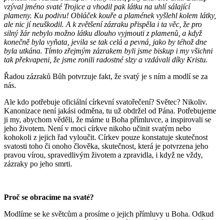
vzýval jméno svaté Trojice a vhodil pak látku na uhlí sálající
plameny. Ku podivu! Obláček kouře a plamének vyšlehl kolem látky,
ale nic jí neuškodil. A k zvětšení zázraku přispěla i ta věc, že pro
silný žár nebylo možno látku dlouho vyjmouti z plamenů, a když
konečně byla vyňata, jevila se tak celá a pevná, jako by téhož dne
byla utkána. Tímto zřejmým zázrakem byli jsme biskup i my všichni
tak překvapeni, že jsme ronili radostné slzy a vzdávali díky Kristu.
Řadou zázraků Bůh potvrzuje fakt, že svatý je s ním a modlí se za
nás.
Ale kdo potřebuje oficiální církevní svatořečení? Světec? Nikoliv.
Kanonizace není jakási odměna, tu už obdržel od Pána. Potřebujeme
ji my, abychom věděli, že máme u Boha přímluvce, a inspirovali se
jeho životem. Není v moci církve nikoho učinit svatým nebo
kohokoli z jejich řad vyloučit. Církev pouze konstatuje skutečnost
svatosti toho či onoho člověka, skutečnost, která je potvrzena jeho
pravou vírou, spravedlivým životem a zpravidla, i když ne vždy,
zázraky po jeho smrti.
Proč se obracíme na svaté?
Modlíme se ke světcům a prosíme o jejich přímluvy u Boha. Odkud