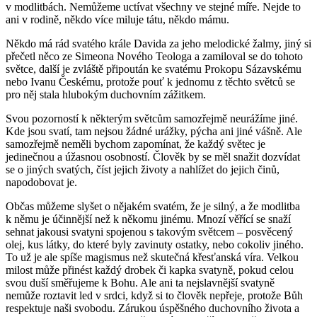
v modlitbách. Nemůžeme uctívat všechny ve stejné míře. Nejde to
ani v rodině, někdo více miluje tátu, někdo mámu.
Někdo má rád svatého krále Davida za jeho melodické žalmy, jiný si
přečetl něco ze Simeona Nového Teologa a zamiloval se do tohoto
světce, další je zvláště připoután ke svatému Prokopu Sázavskému
nebo Ivanu Českému, protože pouť k jednomu z těchto světců se
pro něj stala hlubokým duchovním zážitkem.
Svou pozorností k některým světcům samozřejmě neurážíme jiné.
Kde jsou svatí, tam nejsou žádné urážky, pýcha ani jiné vášně. Ale
samozřejmě neměli bychom zapomínat, že každý světec je
jedinečnou a úžasnou osobností. Člověk by se měl snažit dozvídat
se o jiných svatých, číst jejich životy a nahlížet do jejich činů,
napodobovat je.
Občas můžeme slyšet o nějakém svatém, že je silný, a že modlitba
k němu je účinnější než k někomu jinému. Mnozí věřící se snaží
sehnat jakousi svatyni spojenou s takovým světcem – posvěcený
olej, kus látky, do které byly zavinuty ostatky, nebo cokoliv jiného.
To už je ale spíše magismus než skutečná křesťanská víra. Velkou
milost může přinést každý drobek či kapka svatyně, pokud celou
svou duší směřujeme k Bohu. Ale ani ta nejslavnější svatyně
nemůže roztavit led v srdci, když si to člověk nepřeje, protože Bůh
respektuje naši svobodu. Zárukou úspěšného duchovního života a