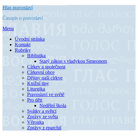
Přejít
Hlas pravoslaví
k
Časopis o pravoslaví
obsahu
Menu
Úvodní stránka
Kontakt
Rubriky
Biblistika
Starý zákon s vladykou Simeonem
Církev a společnost
Církevní obce
Dějiny naší církve
Knižní tipy
Liturgika
Pravoslaví ve světě
Pro děti
Nedělní škola
Svátky a světci
Zprávy ze světa
Věrouka
Zprávy z eparchií