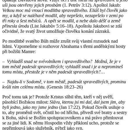
uši jsou otevřeny jejich prosbám
(1. Petrův 3:12). Apoštol Jakub:
Velkou moc má vroucí modlitba spravedlivého. Eliáš byl člověk jako
my, a když se naléhavě modlil, aby nepršelo, nezapršelo v zemi po
tři roky a šest měsíců. A opět se modlil, a nebe dalo déšť a země
přinesla úrodu
(List Jakubův 5:16–18). Apoštolu Jakubovi se zdá
očividné, že svatý život umožňuje člověku konání zázraků.
Po modlitbě svatého Bůh může zrušit svůj vlastní rozsudek nad
lidmi. Vzpomeňme si rozhovor Abrahama s třemi andělskými hosty
při božišti Mamre:
– Vyhladíš snad se svévolníkem i spravedlivého? Možná, že je v
tom městě padesát spravedlivých; vyhladíš snad i je a nepromineš
tomu místu, přestože je v něm padesát spravedlivých?…
– Najdu-li v Sodomě, v tom městě, padesát spravedlivých, prominu
kvůli nim celému místu.
(Genesis 18:23–26)
Proč tomu tak je? Protože Kristus slíbil těm, kteří v něj uvěří,
působící Božskou milost:
Slávu, kterou jsi mi dal, dal jsem jim, aby
byli jedno, jako my jsme jedno
(Jan 17:22). Pokud člověk usiluje o
to, aby proměnil svět, očistil ho od hříchu, přivedl své bratry a sestry
k Bohu, stává se Božím spolupracovníkem a má právo přimlouvat
se za jiné lidi. K němu Hospodin vždy přikloní ucho, protože se
nepřimlouvá jako služebník, nýbrž jako syn.