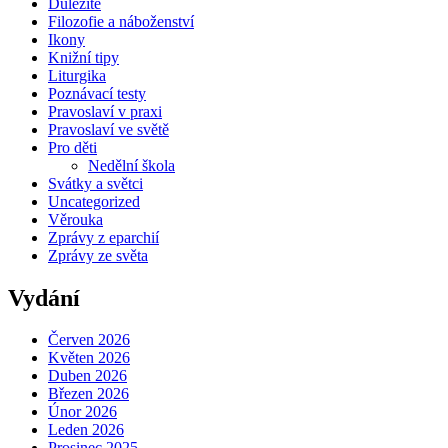
Důležité
Filozofie a náboženství
Ikony
Knižní tipy
Liturgika
Poznávací testy
Pravoslaví v praxi
Pravoslaví ve světě
Pro děti
Nedělní škola
Svátky a světci
Uncategorized
Věrouka
Zprávy z eparchií
Zprávy ze světa
Vydání
Červen 2026
Květen 2026
Duben 2026
Březen 2026
Únor 2026
Leden 2026
Prosinec 2025