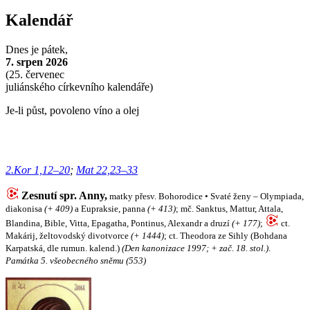
Kalendář
Dnes je
pátek,
7. srpen 2026
(
25. červenec
juliánského církevního kalendáře)
Je-li půst, povoleno víno a olej
2.Kor 1,12–20
;
Mat 22,23–33
Zesnutí spr. Anny,
matky přesv. Bohorodice • Svaté ženy – Olympiada,
diakonisa
(+ 409)
a Eupraksie, panna
(+ 413)
; mč. Sanktus, Mattur, Attala,
Blandina, Bible, Vitta, Epagatha, Pontinus, Alexandr a druzí
(+ 177)
;
ct.
Makárij, želtovodský divotvorce
(+ 1444)
; ct. Theodora ze Sihly (Bohdana
Karpatská, dle rumun. kalend.)
(Den kanonizace 1997; + zač. 18. stol.)
.
Památka 5. všeobecného sněmu (553)