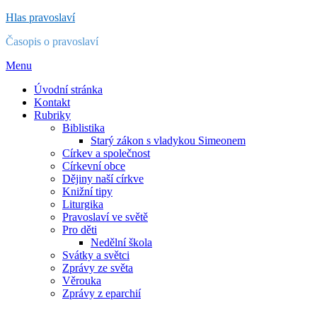
Přejít
Hlas pravoslaví
k
Časopis o pravoslaví
obsahu
Menu
Úvodní stránka
Kontakt
Rubriky
Biblistika
Starý zákon s vladykou Simeonem
Církev a společnost
Církevní obce
Dějiny naší církve
Knižní tipy
Liturgika
Pravoslaví ve světě
Pro děti
Nedělní škola
Svátky a světci
Zprávy ze světa
Věrouka
Zprávy z eparchií