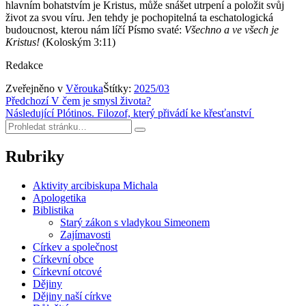
hlavním bohatstvím je Kristus, může snášet utrpení a položit svůj
život za svou víru. Jen tehdy je pochopitelná ta eschatologická
budoucnost, kterou nám líčí Písmo svaté:
Všechno a ve všech je
Kristus!
(Koloským 3:11)
Redakce
Zveřejněno v
Věrouka
Štítky:
2025/03
Navigace
Předchozí
V čem je smysl života?
Následující
Plótinos. Filozof, který přivádí ke křesťanství
pro
Hledat:
Hledat
příspěvek
Rubriky
Aktivity arcibiskupa Michala
Apologetika
Biblistika
Starý zákon s vladykou Simeonem
Zajímavosti
Církev a společnost
Církevní obce
Církevní otcové
Dějiny
Dějiny naší církve