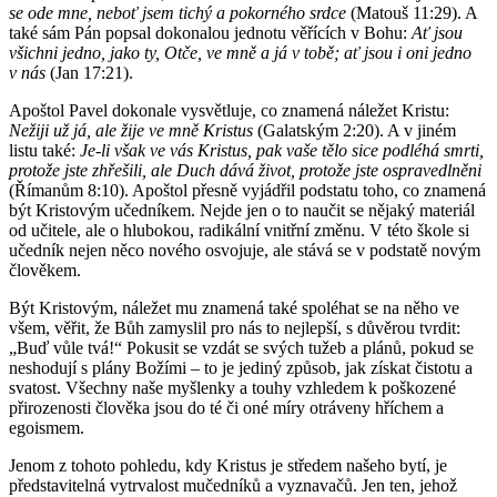
se ode mne, neboť jsem tichý a pokorného srdce
(Matouš 11:29). A
také sám Pán popsal dokonalou jednotu věřících v Bohu:
Ať jsou
všichni jedno, jako ty, Otče, ve mně a já v tobě; ať jsou i oni jedno
v nás
(Jan 17:21).
Apoštol Pavel dokonale vysvětluje, co znamená náležet Kristu:
Nežiji už já, ale žije ve mně Kristus
(Galatským 2:20). A v jiném
listu také:
Je-li však ve vás Kristus, pak vaše tělo sice podléhá smrti,
protože jste zhřešili, ale Duch dává život, protože jste ospravedlněni
(Římanům 8:10). Apoštol přesně vyjádřil podstatu toho, co znamená
být Kristovým učedníkem. Nejde jen o to naučit se nějaký materiál
od učitele, ale o hlubokou, radikální vnitřní změnu. V této škole si
učedník nejen něco nového osvojuje, ale stává se v podstatě novým
člověkem.
Být Kristovým, náležet mu znamená také spoléhat se na něho ve
všem, věřit, že Bůh zamyslil pro nás to nejlepší, s důvěrou tvrdit:
„Buď vůle tvá!“ Pokusit se vzdát se svých tužeb a plánů, pokud se
neshodují s plány Božími – to je jediný způsob, jak získat čistotu a
svatost. Všechny naše myšlenky a touhy vzhledem k poškozené
přirozenosti člověka jsou do té či oné míry otráveny hříchem a
egoismem.
Jenom z tohoto pohledu, kdy Kristus je středem našeho bytí, je
představitelná vytrvalost mučedníků a vyznavačů. Jen ten, jehož