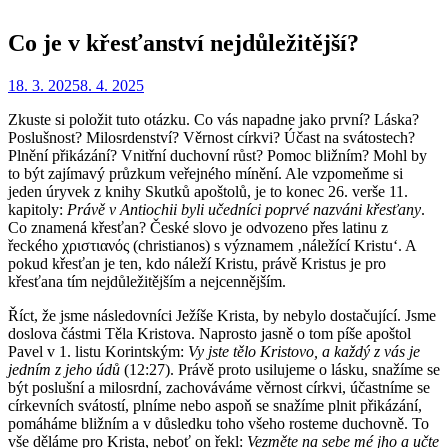
Co je v křesťanství nejdůležitější?
Zveřejněno
Autor
18. 3. 2025
Redakce
8. 4. 2025
dne
Zkuste si položit tuto otázku. Co vás napadne jako první? Láska?
Poslušnost? Milosrdenství? Věrnost církvi? Účast na svátostech?
Plnění přikázání? Vnitřní duchovní růst? Pomoc bližním? Mohl by
to být zajímavý průzkum veřejného mínění. Ale vzpomeňme si
jeden úryvek z knihy Skutků apoštolů, je to konec 26. verše 11.
kapitoly:
Právě v Antiochii byli učedníci poprvé nazváni křesťany
.
Co znamená křesťan? České slovo je odvozeno přes latinu z
řeckého χριστιανός (christianos) s významem ‚náležící Kristu‘. A
pokud křesťan je ten, kdo náleží Kristu, právě Kristus je pro
křesťana tím nejdůležitějším a nejcennějším.
Říct, že jsme následovníci Ježíše Krista, by nebylo dostačující. Jsme
doslova částmi Těla Kristova. Naprosto jasně o tom píše apoštol
Pavel v 1. listu Korintským:
Vy jste tělo Kristovo, a každý z vás je
jedním z jeho údů
(12:27). Právě proto usilujeme o lásku, snažíme se
být poslušní a milosrdní, zachováváme věrnost církvi, účastníme se
církevních svátostí, plníme nebo aspoň se snažíme plnit přikázání,
pomáháme bližním a v důsledku toho všeho rosteme duchovně. To
vše děláme pro Krista, neboť on řekl:
Vezměte na sebe mé jho a učte