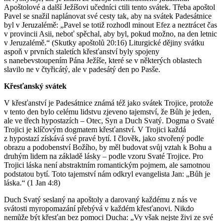
Apoštolové a další Ježíšovi učedníci ctili tento svátek. Třeba apoštol
Pavel se snažil naplánovat své cesty tak, aby na svátek Padesátnice
byl v Jeruzalémě: „Pavel se totiž rozhodl minout Efez a neztrácet čas
v provincii Asii, neboť spěchal, aby byl, pokud možno, na den letnic
v Jeruzalémě.“ (Skutky apoštolů 20:16) Liturgické dějiny svátku
aspoň v prvních staletích křesťanství byly spojeny
s nanebevstoupením Pána Ježíše, které se v některých oblastech
slavilo ne v čtyřicátý, ale v padesátý den po Pasše.
Křesťanský svátek
V křesťanství je Padesátnice známá též jako svátek Trojice, protože
v tento den bylo celému lidstvu zjeveno tajemství, že Bůh je jeden,
ale ve třech hypostazích – Otec, Syn a Duch Svatý. Dogma o Svaté
Trojici je klíčovým dogmatem křesťanství. V Trojici každá
z hypostazí získává své pravé bytí. I člověk, jako stvořený podle
obrazu a podobenství Božího, by měl budovat svůj vztah k Bohu a
druhým lidem na základě lásky – podle vzoru Svaté Trojice. Pro
Trojici láska není abstraktním romantickým pojmem, ale samotnou
podstatou bytí. Toto tajemství nám odkryl evangelista Jan: „Bůh je
láska.“ (1 Jan 4:8)
Duch Svatý seslaný na apoštoly a darovaný každému z nás ve
svátosti myropomazání přebývá v každém křesťanovi. Nikdo
nemůže být křesťan bez pomoci Ducha: „Vy však nejste živi ze své