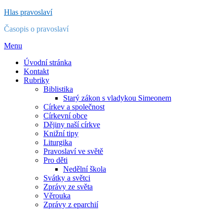
Přejít
Hlas pravoslaví
k
Časopis o pravoslaví
obsahu
Menu
Úvodní stránka
Kontakt
Rubriky
Biblistika
Starý zákon s vladykou Simeonem
Církev a společnost
Církevní obce
Dějiny naší církve
Knižní tipy
Liturgika
Pravoslaví ve světě
Pro děti
Nedělní škola
Svátky a světci
Zprávy ze světa
Věrouka
Zprávy z eparchií