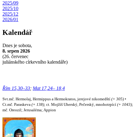
2025/09
2025/10
2025/12
2026/01
Kalendář
Dnes je
sobota,
8. srpen 2026
(
26. červenec
juliánského církevního kalendáře)
Řím 15,30–33
;
Mat 17,24– 18,4
Svt.mč. Hermolaj, Hermippus a Hermokratos, jerejové nikomedští
(+ 305)
•
Ct.mč. Paraskeva
(+ 138)
; ct. Mojžíš Uherský, Pečerský, mnohotrpící
(+ 1043)
;
mč. Oreozil; Jerusaléma; Appion