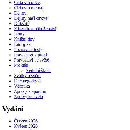
Církevní obce
Církevní otcové
Dějiny
Dějiny naší církve
Důležité
Filozofie a náboženství
Ikony
Knižní tipy
Liturgika
Poznávací testy
Pravoslaví v praxi
Pravoslaví ve světě
Pro děti
Nedělní škola
Svátky a světci
Uncategorized
Věrouka
Zprávy z eparchií
Zprávy ze světa
Vydání
Červen 2026
Květen 2026