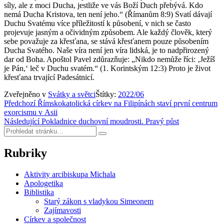
síly, ale z moci Ducha, jestliže ve vás Boží Duch přebývá. Kdo
nemá Ducha Kristova, ten není jeho.“ (Římanům 8:9) Svatí dávají
Duchu Svatému více příležitostí k působení, v nich se často
projevuje jasným a očividným způsobem. Ale každý člověk, který
sebe považuje za křesťana, se stává křesťanem pouze působením
Ducha Svatého. Naše víra není jen víra lidská, je to nadpřirozený
dar od Boha. Apoštol Pavel zdůrazňuje: „Nikdo nemůže říci: ‚Ježíš
je Pán,‘ leč v Duchu svatém.“ (1. Korintským 12:3) Proto je život
křesťana trvající Padesátnicí.
Zveřejněno v
Svátky a světci
Štítky:
2022/06
Navigace
Předchozí
Římskokatolická církev na Filipínách staví první centrum
exorcismu v Asii
pro
Následující
Pokladnice duchovní moudrosti. Pravý půst
příspěvek
Hledat:
Hledat
Rubriky
Aktivity arcibiskupa Michala
Apologetika
Biblistika
Starý zákon s vladykou Simeonem
Zajímavosti
Církev a společnost