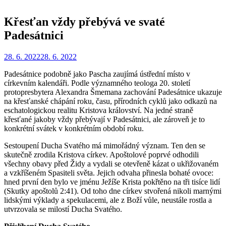
Křesťan vždy přebývá ve svaté
Padesátnici
Zveřejněno
Autor
28. 6. 2022
Redakce
28. 6. 2022
dne
Padesátnice podobně jako Pascha zaujímá ústřední místo v
církevním kalendáři. Podle významného teologa 20. století
protopresbytera Alexandra Šmemana zachování Padesátnice ukazuje
na křesťanské chápání roku, času, přírodních cyklů jako odkazů na
eschatologickou realitu Kristova království. Na jedné straně
křesťané jakoby vždy přebývají v Padesátnici, ale zároveň je to
konkrétní svátek v konkrétním období roku.
Sestoupení Ducha Svatého má mimořádný význam. Ten den se
skutečně zrodila Kristova církev. Apoštolové poprvé odhodili
všechny obavy před Židy a vydali se otevřeně kázat o ukřižovaném
a vzkříšeném Spasiteli světa. Jejich odvaha přinesla bohaté ovoce:
hned první den bylo ve jménu Ježíše Krista pokřtěno na tři tisíce lidí
(Skutky apoštolů 2:41). Od toho dne církev stvořená nikoli marnými
lidskými výklady a spekulacemi, ale z Boží vůle, neustále rostla a
utvrzovala se milostí Ducha Svatého.