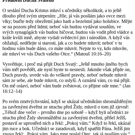
Přislíbení Ducha Svatého
O seslání Ducha Kristus mluví s učedníky několikrát, a to ještě
dlouho před svým utrpením: „Hle, já vás posílám jako ovce mezi
vlky; buďte tedy obezřetní jako hadi a bezelstní jako holubice. Mějte
se na pozoru před lidmi; neboť vás budou vydávat soudům, ve
svých synagógách vás budou bičovat, budou vás vodit před vládce a
krále kvůli mně, abyste vydali svědectví jim i národům. A když vás
obžalují, nedělejte si starosti, jak a co budete mluvit; neboť v tu
hodinu vám bude dáno, co máte mluvit. Nejste to vy, kdo mluvíte,
ale mluví ve vás Duch vašeho Otce.“ (Matouš 10:16–20)
Vysvětluje, i proč má přijít Duch Svatý: „Ještě mnoho jiného bych
vám měl povědět, ale nyní byste to nesnesli. Jakmile však přijde on,
Duch pravdy, uvede vás do veškeré pravdy, neboť nebude mluvit
sám ze sebe, ale bude mluvit, co uslyší. A oznámí vám, co má přijít.
On mě oslaví, neboť vám bude zvěstovat, co přijme ode mne.“ (Jan
16:12–14)
Po svém zmrtvýchvstání, když se ukázal učedníkům shromážděným
za zavřenými dveřmi ze strachu před Židy, mluvil o tom již zjevně:
„Téhož dne večer – prvního dne po sobotě – když byli učedníci ze
strachu před Židy shromážděni za zavřenými dveřmi, přišel Ježíš,
postavil se uprostřed nich a řekl: „Pokoj vám.“ Když to řekl, ukázal
jim ruce a bok. Učedníci se zaradovali, když spatřili Pána. Ježíš jim
znovu řekl: „Pokoj vám. Jako mne poslal Otec, tak já posílám vás.“