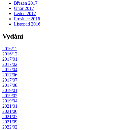
Březen 2017
Únor 2017
Leden 2017
Prosinec 2016
Listopad 2016
Vydání
2016/11
2016/12
2017/01
2017/02
2017/04
2017/06
2017/07
2017/08
2019/01
2019/02
2019/04
2021/01
2021/06
2021/07
2021/09
2022/02