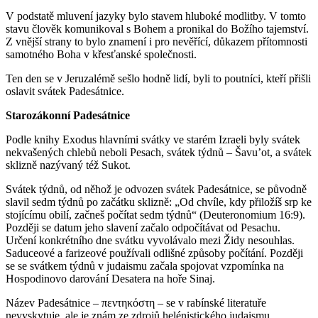
V podstatě mluvení jazyky bylo stavem hluboké modlitby. V tomto
stavu člověk komunikoval s Bohem a pronikal do Božího tajemství.
Z vnější strany to bylo znamení i pro nevěřící, důkazem přítomnosti
samotného Boha v křesťanské společnosti.
Ten den se v Jeruzalémě sešlo hodně lidí, byli to poutníci, kteří přišli
oslavit svátek Padesátnice.
Starozákonní Padesátnice
Podle knihy Exodus hlavními svátky ve starém Izraeli byly svátek
nekvašených chlebů neboli Pesach, svátek týdnů – Šavu’ot, a svátek
sklizně nazývaný též Sukot.
Svátek týdnů, od něhož je odvozen svátek Padesátnice, se původně
slavil sedm týdnů po začátku sklizně: „Od chvíle, kdy přiložíš srp ke
stojícímu obilí, začneš počítat sedm týdnů“ (Deuteronomium 16:9).
Později se datum jeho slavení začalo odpočítávat od Pesachu.
Určení konkrétního dne svátku vyvolávalo mezi Židy nesouhlas.
Saduceové a farizeové používali odlišné způsoby počítání. Později
se se svátkem týdnů v judaismu začala spojovat vzpomínka na
Hospodinovo darování Desatera na hoře Sinaj.
Název Padesátnice – πεντηκόστη – se v rabínské literatuře
nevyskytuje, ale je znám ze zdrojů helénistického judaismu.