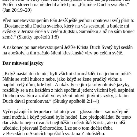
Po těch slovech na ně dechl a řekl jim: „Přijměte Ducha svatého.“
(Jan 20:19–20)
Před nanebevstoupením Pán Ježíš ještě jednou opakoval svůj přislib:
„Dostanete sílu Ducha svatého, který na vás sestoupí, a budete mi
svědky v Jeruzalémě a v celém Judsku, Samařsku a až na sám konec
země.“ (Skutky apoštolů 1:8)
A nakonec po nanebevstoupení Ježíše Krista Duch Svatý byl seslán
na apoštoly, a tím začalo šíření křesťanské víry po celém světě.
Dar mluvení jazyky
„Když nastal den letnic, byli všichni shromážděni na jednom místě.
Náhle se strhl hukot z nebe, jako když se žene prudký vichr, a
naplnil celý dům, kde byli. A ukázaly se jim jakoby ohnivé jazyky,
rozdělily se a na každém z nich spočinul jeden; všichni byli naplněni
Duchem svatým a začali ve vytržení mluvit jinými jazyky, jak jim
Duch dával promlouvat.“ (Skutky apoštolů 2:1–4)
Vyčerpávající interpretace tohoto jevu – glossolalie – samozřejmě
není možná, i když pokusů bylo hodně. Lze předpokládat, že tento
dar získalo nejen dvanáct nejbližších učedníků Krista, ale i další
učedníci i přesvatá Bohorodice. Lze se o tom dočíst třeba
v Besedách o Skutcích apoštolů sv. Jana Zlatoústého.