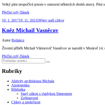
Velký půst nespočívá jenom v omezení některých druhů stravy. Půst se
Přečíst celý článek
Zveřejněno
19. 1. 2017
19. 11. 2021
Dějiny naší církve
dne
Kněz Michail Vasněcov
Autor
Redakce
Životní příběh Michail Viktorovič Vasněcov se narodil v Moskvě 14. 
Přečíst celý článek
Hledat:
Hledat
Rubriky
Aktivity arcibiskupa Michala
Apologetika
Biblistika
Starý zákon s vladykou Simeonem
Zajímavosti
Církev a společnost