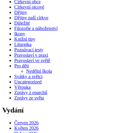
Církevní obce
Církevní otcové
Dějiny
Dějiny naší církve
Důležité
Filozofie a náboženství
Ikony
Knižní tipy
Liturgika
Poznávací testy
Pravoslaví v praxi
Pravoslaví ve světě
Pro děti
Nedělní škola
Svátky a světci
Uncategorized
Věrouka
Zprávy z eparchií
Zprávy ze světa
Vydání
Červen 2026
Květen 2026