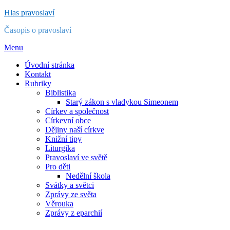
Přejít
Hlas pravoslaví
k
Časopis o pravoslaví
obsahu
Menu
Úvodní stránka
Kontakt
Rubriky
Biblistika
Starý zákon s vladykou Simeonem
Církev a společnost
Církevní obce
Dějiny naší církve
Knižní tipy
Liturgika
Pravoslaví ve světě
Pro děti
Nedělní škola
Svátky a světci
Zprávy ze světa
Věrouka
Zprávy z eparchií