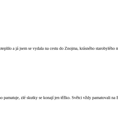
eplilo a já jsem se vydala na cestu do Znojma, krásného starobylého 
 pamatuje, zlé skutky se konají jen těžko. Světci vždy pamatovali n