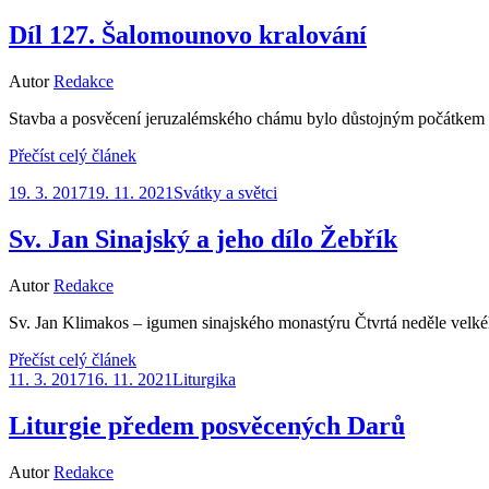
dne
Díl 127. Šalomounovo kralování
Autor
Redakce
Stavba a posvěcení jeruzalémského chámu bylo důstojným počátkem 
Přečíst celý článek
Zveřejněno
19. 3. 2017
19. 11. 2021
Svátky a světci
dne
Sv. Jan Sinajský a jeho dílo Žebřík
Autor
Redakce
Sv. Jan Klimakos – igumen sinajského monastýru Čtvrtá neděle velké
Přečíst celý článek
Zveřejněno
11. 3. 2017
16. 11. 2021
Liturgika
dne
Liturgie předem posvěcených Darů
Autor
Redakce