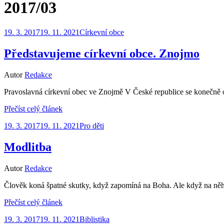
Štítek
:
2017/03
Zveřejněno
19. 3. 2017
19. 11. 2021
Církevní obce
dne
Představujeme církevní obce. Znojmo
Autor
Redakce
Pravoslavná církevní obec ve Znojmě V České republice se konečně ot
Přečíst celý článek
Zveřejněno
19. 3. 2017
19. 11. 2021
Pro děti
dne
Modlitba
Autor
Redakce
Člověk koná špatné skutky, když zapomíná na Boha. Ale když na něho
Přečíst celý článek
Zveřejněno
19. 3. 2017
19. 11. 2021
Biblistika