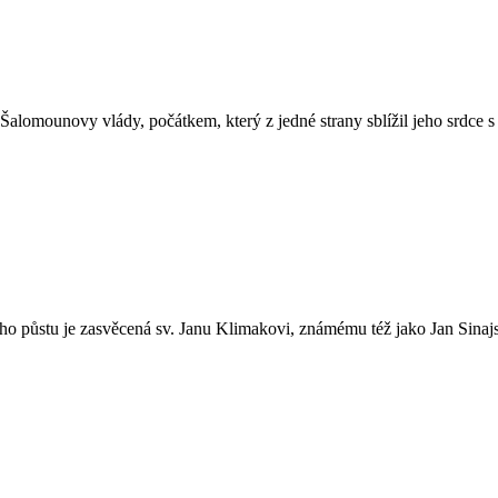
Šalomounovy vlády, počátkem, který z jedné strany sblížil jeho srd
ho půstu je zasvěcená sv. Janu Klimakovi, známému též jako Jan Sinaj