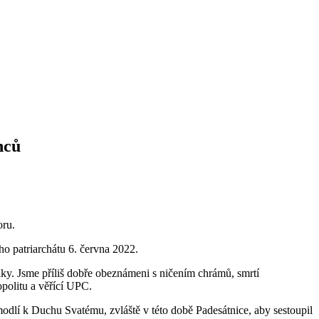
nců
oru.
ho patriarchátu 6. června 2022.
lky. Jsme příliš dobře obeznámeni s ničením chrámů, smrtí
opolitu a věřící UPC.
 modlí k Duchu Svatému, zvláště v této době Padesátnice, aby sestoupil