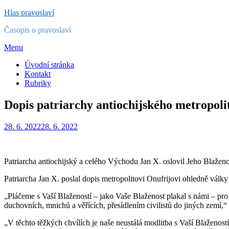
Přejít
Hlas pravoslaví
k
Časopis o pravoslaví
obsahu
Menu
Úvodní stránka
Kontakt
Rubriky
Dopis patriarchy antiochijského metropo
Zveřejněno
Autor
28. 6. 2022
Redakce
28. 6. 2022
dne
Patriarcha antiochijský a celého Východu Jan X. oslovil Jeho Blaženo
Patriarcha Jan X. poslal dopis metropolitovi Onufrijovi ohledně válk
„Pláčeme s Vaší Blažeností – jako Vaše Blaženost plakal s námi – pro
duchovních, mnichů a věřících, přesídlením civilistů do jiných zemí,“
„V těchto těžkých chvílích je naše neustálá modlitba s Vaší Blaženost