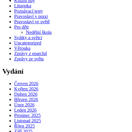
Knižní tipy
Liturgika
Poznávací testy
Pravoslaví v praxi
Pravoslaví ve světě
Pro děti
Nedělní škola
Svátky a světci
Uncategorized
Věrouka
Zprávy z eparchií
Zprávy ze světa
Vydání
Červen 2026
Květen 2026
Duben 2026
Březen 2026
Únor 2026
Leden 2026
Prosinec 2025
Listopad 2025
Říjen 2025
Září 2025