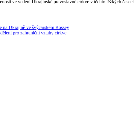
enosti ve vedení Ukrajinské pravoslavné církve v těchto těžkých časec
ace na Ukrajině ve švýcarském Bossey
dělení pro zahraniční vztahy církve