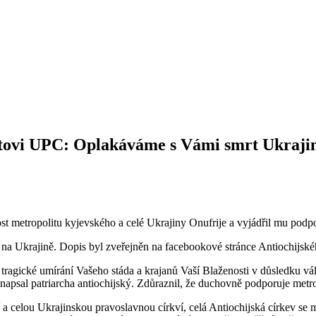
litovi UPC: Oplakáváme s Vámi smrt Ukraji
st metropolitu kyjevského a celé Ukrajiny Onufrije a vyjádřil mu podp
y na Ukrajině. Dopis byl zveřejněn na facebookové stránce Antiochijské
 tragické umírání Vašeho stáda a krajanů Vaší Blaženosti v důsledku vá
 napsal patriarcha antiochijský. Zdůraznil, že duchovně podporuje metr
í a celou Ukrajinskou pravoslavnou církví, celá Antiochijská církev se