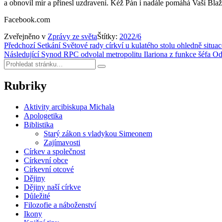
a obnovil mír a přinesl uzdravení. Kéž Pán i nadále pomáhá Vaší Blaž
Facebook.com
Zveřejněno v
Zprávy ze světa
Štítky:
2022/6
Navigace
Předchozí
Setkání Světové rady církví u kulatého stolu ohledně situ
Následující
Synod RPC odvolal metropolitu Ilariona z funkce šéfa Od
pro
Hledat:
Hledat
příspěvek
Rubriky
Aktivity arcibiskupa Michala
Apologetika
Biblistika
Starý zákon s vladykou Simeonem
Zajímavosti
Církev a společnost
Církevní obce
Církevní otcové
Dějiny
Dějiny naší církve
Důležité
Filozofie a náboženství
Ikony