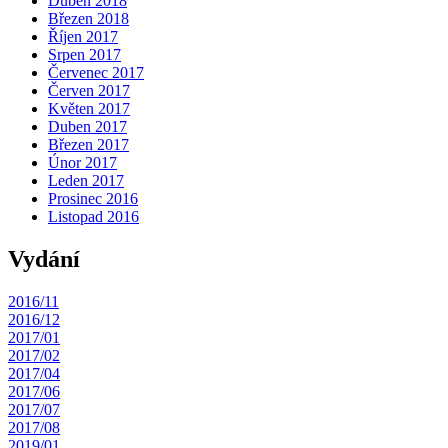
Duben 2018
Březen 2018
Říjen 2017
Srpen 2017
Červenec 2017
Červen 2017
Květen 2017
Duben 2017
Březen 2017
Únor 2017
Leden 2017
Prosinec 2016
Listopad 2016
Vydání
2016/11
2016/12
2017/01
2017/02
2017/04
2017/06
2017/07
2017/08
2019/01