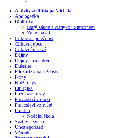
Aktivity arcibiskupa Michala
Apologetika
Biblistika
Starý zákon s vladykou Simeonem
Zajímavosti
Církev a společnost
Církevní obce
Církevní otcové
Dějiny
Dějiny naší církve
Důležité
Filozofie a náboženství
Ikony
Knižní tipy
Liturgika
Poznávací testy
Pravoslaví v praxi
Pravoslaví ve světě
Pro děti
Nedělní škola
Svátky a světci
Uncategorized
Věrouka