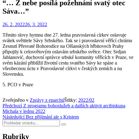
“… Z nebe posílá požehnání svatý otec
Sáva…”
Zveřejněno
Autor
26. 2. 2022
Redakce
26. 3. 2022
dne
Těmito slovy hymnu dne 27. ledna pravoslavná církev oslavuje
svátek světitele Sávy Srbského. Tak se i pravoslavní věřící chrámu
Zesnutí Přesvaté Bohorodice na Olšanských hřbitovech Prahy
připojily k celosvětovým oslavám srbského světce. Otec Srdjan
Jablanović, duchovní správce srbské komunity věřících v Praze, ve
svém kázání přiblížil životní cestu svatého Sávy ke spáse a
všeobecnou úctu v Pravoslavné církvi v českých zemích a na
Slovensku.
5. PCO v Praze
Zveřejněno v
Zprávy z eparchií
Štítky:
2022/02
Navigace
Předchozí
Z programu bohoslužeb a dalších aktivit arcibiskupa
Michala v lednu 2022
pro
Následující
Bez přijímání ale s Kristem
příspěvek
Hledat:
Hledat
Rubriky