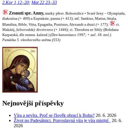
2.Kor 1,12–20
;
Mat 22,23–33
Zesnutí spr. Anny,
matky přesv. Bohorodice • Svaté ženy – Olympiada,
diakonisa
(+ 409)
a Eupraksie, panna
(+ 413)
; mč. Sanktus, Mattur, Attala,
Blandina, Bible, Vitta, Epagatha, Pontinus, Alexandr a druzí
(+ 177)
;
ct.
Makárij, želtovodský divotvorce
(+ 1444)
; ct. Theodora ze Sihly (Bohdana
Karpatská, dle rumun. kalend.)
(Den kanonizace 1997; + zač. 18. stol.)
.
Památka 5. všeobecného sněmu (553)
Nejnovější příspěvky
Víra a nevíra. Proč se člověk obrací k Bohu?
20. 6. 2026
Život po Padesátnici. Pravoslavná víra je víra misijní
20. 6.
2026