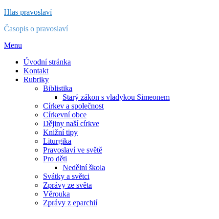
Přejít
Hlas pravoslaví
k
Časopis o pravoslaví
obsahu
Menu
Úvodní stránka
Kontakt
Rubriky
Biblistika
Starý zákon s vladykou Simeonem
Církev a společnost
Církevní obce
Dějiny naší církve
Knižní tipy
Liturgika
Pravoslaví ve světě
Pro děti
Nedělní škola
Svátky a světci
Zprávy ze světa
Věrouka
Zprávy z eparchií