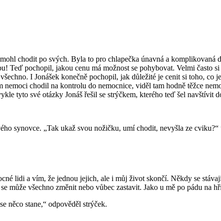
mohl chodit po svých. Byla to pro chlapečka únavná a komplikovaná dob
bu! Teď pochopil, jakou cenu má možnost se pohybovat. Velmi často si
 všechno. I Jonášek konečně pochopil, jak důležité je cenit si toho, co 
hem nemoci chodil na kontrolu do nemocnice, viděl tam hodně těžce nem
vykle tyto své otázky Jonáš řešil se strýčkem, kterého teď šel navštívit
ého synovce. „Tak ukaž svou nožičku, umí chodit, nevyšla ze cviku?“ 
é lidi a vím, že jednou jejich, ale i můj život skončí. Někdy se stávají 
k se může všechno změnit nebo vůbec zastavit. Jako u mě po pádu na hři
se něco stane,“ odpověděl strýček.