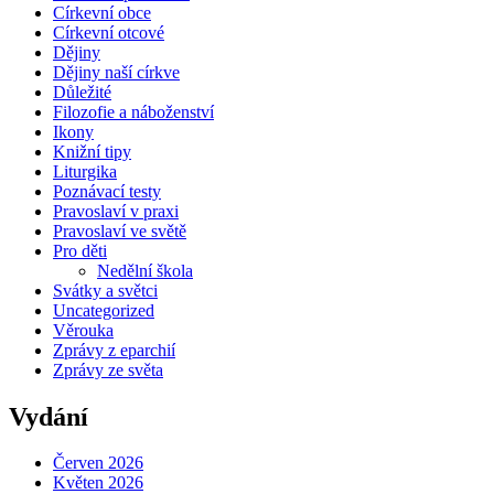
Církevní obce
Církevní otcové
Dějiny
Dějiny naší církve
Důležité
Filozofie a náboženství
Ikony
Knižní tipy
Liturgika
Poznávací testy
Pravoslaví v praxi
Pravoslaví ve světě
Pro děti
Nedělní škola
Svátky a světci
Uncategorized
Věrouka
Zprávy z eparchií
Zprávy ze světa
Vydání
Červen 2026
Květen 2026