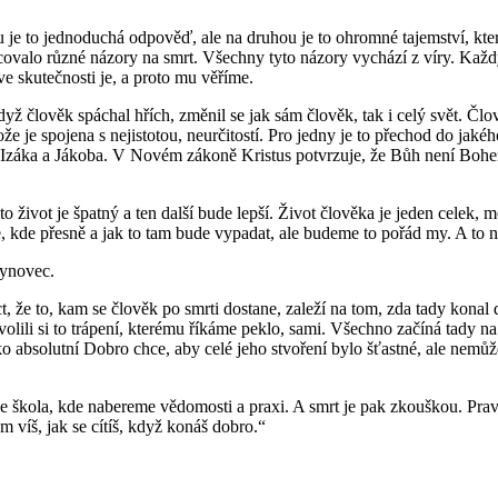
 je to jednoduchá odpověď, ale na druhou je to ohromné tajemství, kter
acovalo různé názory na smrt. Všechny tyto názory vychází z víry. Každ
e skutečnosti je, a proto mu věříme.
ž člověk spáchal hřích, změnil se jak sám člověk, tak i celý svět. Čl
e je spojena s nejistotou, neurčitostí. Pro jedny je to přechod do jakéh
Izáka a Jákoba. V Novém zákoně Kristus potvrzuje, že Bůh není Bohem 
to život je špatný a ten další bude lepší. Život člověka je jeden celek, 
kde přesně a jak to tam bude vypadat, ale budeme to pořád my. A to ná
 synovec.
íct, že to, kam se člověk po smrti dostane, zaleží na tom, zda tady kona
lo, zvolili si to trápení, kterému říkáme peklo, sami. Všechno začíná tad
o absolutní Dobro chce, aby celé jeho stvoření bylo šťastné, ale nemůž
še škola, kde nabereme vědomosti a praxi. A smrt je pak zkouškou. Pra
 víš, jak se cítíš, když konáš dobro.“