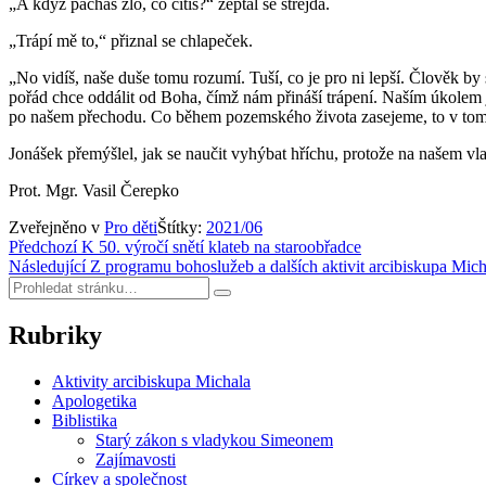
„A když pácháš zlo, co cítíš?“ zeptal se strejda.
„Trápí mě to,“ přiznal se chlapeček.
„No vidíš, naše duše tomu rozumí. Tuší, co je pro ni lepší. Člověk b
pořád chce oddálit od Boha, čímž nám přináší trápení. Naším úkolem je
po našem přechodu. Co během pozemského života zasejeme, to v tom
Jonášek přemýšlel, jak se naučit vyhýbat hříchu, protože na našem vl
Prot. Mgr. Vasil Čerepko
Zveřejněno v
Pro děti
Štítky:
2021/06
Navigace
Předchozí
K 50. výročí snětí klateb na staroobřadce
Následující
Z programu bohoslužeb a dalších aktivit arcibiskupa Mic
pro
Hledat:
Hledat
příspěvek
Rubriky
Aktivity arcibiskupa Michala
Apologetika
Biblistika
Starý zákon s vladykou Simeonem
Zajímavosti
Církev a společnost