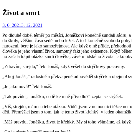
Život a smrt
Zveřejněno
Autor
3. 6. 2021
Redakce
3. 12. 2021
dne
Po dlouhé době, téměř po měsíci, Jonáškovi konečně sundali sádru, a 
do školy, většinu času seděl nebo ležel. A teď konečně svoboda pohy
narození, bere je jako samozřejmost. Ale když o ně přijde, přehodnotí
člověka je jeho vlastní život, samotný fakt jeho existence. Když bě
ho začala trápit otázka smrti člověka, závěru lidského života. Jako ob
„Zdravím, strejdo,“ řekl Jonáš, když vešel do strýčkovy pracovny.
„Ahoj Jonáši,“ radostně a překvapeně odpověděl strýček a obejmul sv
„Je jako nová!“ řekl Jonáš.
„Tak povídej, Jonášku, co tě ke mně přivedlo?“ zeptal se strýček.
„Víš, strejdo, mám na tebe otázku. Viděl jsem v nemocnici těžce nemocn
děti. Přemýšlel jsem o tom, jak je tento život křehký, v jeden okamži
„Máš pravdu, Jonášku, život je křehký. My si toho všímáme, až když 
„Co je vlastně smrt?“ zeptal se Jonáš.