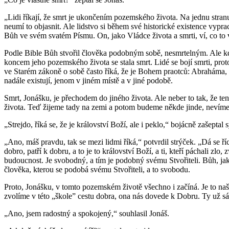
„Lidi říkají, že smrt je ukončením pozemského života. Na jednu stranu
neumí to objasnit. Ale lidstvo si během své historické existence vypr
Bůh ve svém svatém Písmu. On, jako Vládce života a smrti, ví, co to v
Podle Bible Bůh stvořil člověka podobným sobě, nesmrtelným. Ale kdy
koncem jeho pozemského života se stala smrt. Lidé se bojí smrti, protož
ve Starém zákoně o sobě často říká, že je Bohem praotců: Abraháma, 
nadále existují, jenom v jiném místě a v jiné podobě.
Smrt, Jonášku, je přechodem do jiného života. Ale neber to tak, že ten
života. Teď žijeme tady na zemi a potom budeme někde jinde, nevíme, 
„Strejdo, říká se, že je království Boží, ale i peklo,“ bojácně zašeptal
„Ano, máš pravdu, tak se mezi lidmi říká,“ potvrdil strýček. „Dá se ř
dobro, patří k dobru, a to je to království Boží, a ti, kteří páchali z
budoucnost. Je svobodný, a tím je podobný svému Stvořiteli. Bůh, jak
člověka, kterou se podobá svému Stvořiteli, a to svobodu.
Proto, Jonášku, v tomto pozemském životě všechno i začíná. Je to na
zvolíme v této „škole” cestu dobra, ona nás dovede k Dobru. Ty už sám
„Ano, jsem radostný a spokojený,“ souhlasil Jonáš.