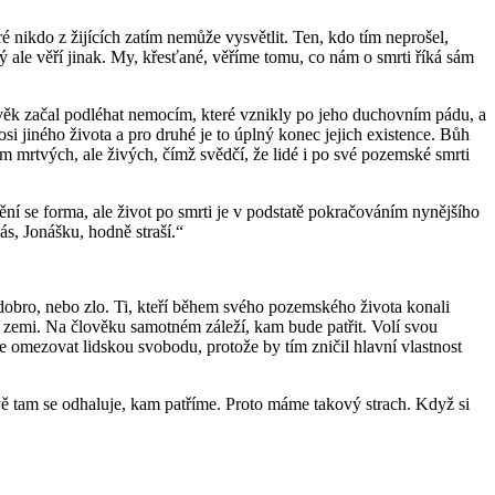
é nikdo z žijících zatím nemůže vysvětlit. Ten, kdo tím neprošel,
ý ale věří jinak. My, křesťané, věříme tomu, co nám o smrti říká sám
ověk začal podléhat nemocím, které vznikly po jeho duchovním pádu, a
osi jiného života a pro druhé je to úplný konec jejich existence. Bůh
mrtvých, ale živých, čímž svědčí, že lidé i po své pozemské smrti
mění se forma, ale život po smrti je v podstatě pokračováním nynějšího
s, Jonášku, hodně straší.“
l dobro, nebo zlo. Ti, kteří během svého pozemského života konali
y na zemi. Na člověku samotném záleží, kam bude patřit. Volí svou
e omezovat lidskou svobodu, protože by tím zničil hlavní vlastnost
vě tam se odhaluje, kam patříme. Proto máme takový strach. Když si