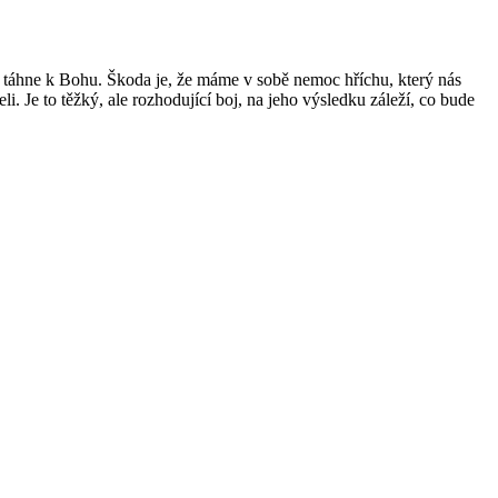
se táhne k Bohu. Škoda je, že máme v sobě nemoc hříchu, který nás
. Je to těžký, ale rozhodující boj, na jeho výsledku záleží, co bude