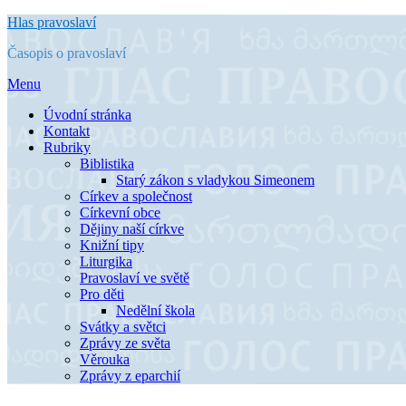
Přejít
Hlas pravoslaví
k
Časopis o pravoslaví
obsahu
Menu
Úvodní stránka
Kontakt
Rubriky
Biblistika
Starý zákon s vladykou Simeonem
Církev a společnost
Církevní obce
Dějiny naší církve
Knižní tipy
Liturgika
Pravoslaví ve světě
Pro děti
Nedělní škola
Svátky a světci
Zprávy ze světa
Věrouka
Zprávy z eparchií