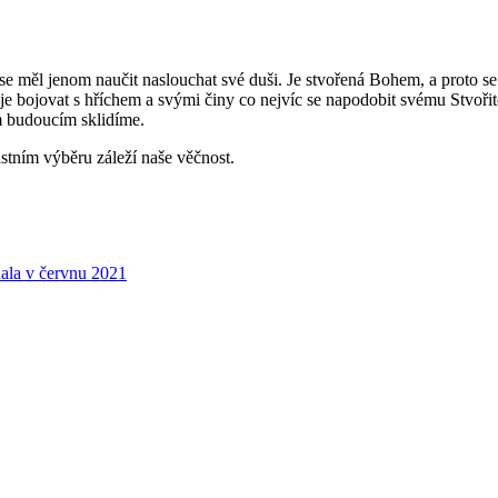
y se měl jenom naučit naslouchat své duši. Je stvořená Bohem, a proto 
 bojovat s hříchem a svými činy co nejvíc se napodobit svému Stvořiteli
 budoucím sklidíme.
astním výběru záleží naše věčnost.
hala v červnu 2021