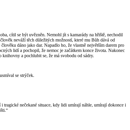
a, cítil se být uvězněn. Nemohl jít s kamarády na hřiště, nechodil
 člověk neváží těch důležitých možností, které mu Bůh dává od
je člověku dáno jako dar. Napadlo ho, že vlastně největším darem pro
ocných lidí a pochopil, že nemoc je začátkem konce života. Nakonec
 do knihovny a pochlubit se, že má svobodu od sádry.
usmíval se strýček.
i tragické nečekané situace, kdy lidi umírají náhle, umírají dokonce i
šti.“