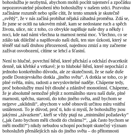
bohoslužba je nezbytná, abychom mohli pocítit tajemství a zpočátku
nepozorovatelné působení této bohoslužby v našem srdci. Pozvolna
začínáme rozumět nebo spíše cítit, že tento smutek je skutečně
„světlý“, že v nás začíná probíhat nějaká záhadná proměna. Zdá se,
že jsme se ocitli na takovém místě, kam se nedostane ruch a spěch
života, ulice, nic z toho, co obvykle naplňuje naše dny a někdy i
noci, kde nad námi všechna ta marnost nemá moc. Všechno, co se
zdálo tak důležité a naplňovalo naši duši, ten stav úzkosti, který se
téměř stal naší druhou přirozeností, najednou zmizí a my začneme
zažívat osvobození, cítíme se lehcí a šťastní.
Není to hlučné, povrchní štěstí, které přichází a odchází dvacetkrát
denně, tak křehké a vrtkavé; je to hluboké štěstí, které nepochází z
jednoho konkrétního důvodu, ale ze skutečnosti, že se naše duše
podle Dostojevského dotkla „jiného světa“. A dotkla se toho, co je
plné světla, míru, radosti a nevyslovitelné naděje. Chápeme tedy,
proč bohoslužby musí být dlouhé a zdánlivě monotónní. Chápeme,
že je absolutně nemožné přejít z normálního stavu naší duše, plné
marnosti, spěchu, starostí, do toho jiného světa, aniž bychom se
nejprve „uklidnili“, abychom v sobě obnovili určitou míru vnitřní
ustálenosti. To je důvod, proč ti, kdo si myslí, že bohoslužby jsou
jakýmsi „závazkem“, kteří se vždy ptají na „minimální požadavky“
(„jak často bychom měli chodit do chrámu?“, „jak často bychom se
měli modlit?“) nikdy nebudou schopní pochopit skutečný význam
bohoslužeb přenášejících nás do jiného světa – do přítomnosti