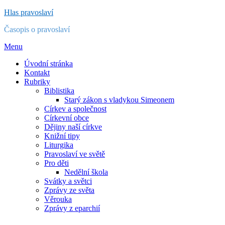
Přejít
Hlas pravoslaví
k
Časopis o pravoslaví
obsahu
Menu
Úvodní stránka
Kontakt
Rubriky
Biblistika
Starý zákon s vladykou Simeonem
Církev a společnost
Církevní obce
Dějiny naší církve
Knižní tipy
Liturgika
Pravoslaví ve světě
Pro děti
Nedělní škola
Svátky a světci
Zprávy ze světa
Věrouka
Zprávy z eparchií