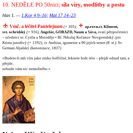
10. NEDĚLE PO 50nici;
síla víry, modlitby a postu
hlas 1. —
1.Kor 4,9–16
;
Mat 17,14–23
Vmč. a léčitel Pantelejmon
(+ 305)
;
ap.rovn.ct. Kliment,
svt. ochridský
(+ 916)
,
Angelár, GORAZD, Naum a Sáva,
svatí pětipočetníci
– učedníci sv. Cyrila a Metoděje • Bl. Nikolaj Kočanov Novgorodský, pro
Krista jurodivý
(+ 1392)
; ct. Anthisa, igumenie a 90 jejích sester
(8. st.)
. Sv.
German Aljašský
(kanonizace, 1837)
»Budete-li mít víru jako zrnko hořčičné, řeknete hoře této – přejdi odsud tam, a
přejde;
nebude vám nic nemožného.«