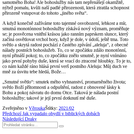
samotného Boha! Ale bohoslužby nás tam nepřenášejí okamžitě,
nýbrž pomalu, kvůli naší padlé přirozenosti, která ztratila schopnost
přirozeně vstupovat do tohoto „jiného světa“.
A když konečně zažíváme toto tajemné osvobození, lehkost a mír,
smutná monotónnost bohoslužby získává nový význam, proměňuje
se; je posvěcena vnitřní krásou jako ranním paprskem slunce, který
začíná osvětlovat vrchol hory, když je dole, v údolí, ještě tma. Toto
světlo a skrytá radost pochází z častého zpívání „aleluja“, z obecné
nálady postních bohoslužeb. To, co se zpočátku zdálo monotónní,
nyní přináší pokoj; to, co zpočátku znělo smutně, je nyní vnímáno
jako první pohyby duše, která se vrací do ztracené hloubky. To je to,
co nám každé ráno hlásá první verš postního Aleluja: Můj duch ve
mně za úsvitu tebe hledá, Bože…
„Smutné světlo“: smutek mého vyhnanství, promarněného života;
světlo Boží přítomnosti a odpuštění, radost z obnovené lásky k
Bohu a pokoj návratu do domu Otce. Taková je nálada postní
bohoslužby; takové je její první dotknutí mé duše.
Zveřejněno v
Věrouka
Štítky:
2021/02
Navigace
Předchozí
Jak vypadalo obydlí v biblických dobách
Následující
Draky
pro
Hledat:
Hledat
příspěvek