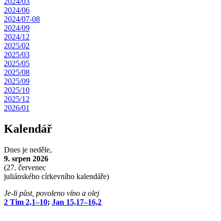
2024/03
2024/06
2024/07-08
2024/09
2024/12
2025/02
2025/03
2025/05
2025/08
2025/09
2025/10
2025/12
2026/01
Kalendář
Dnes je
neděle,
9. srpen 2026
(
27. červenec
juliánského církevního kalendáře)
Je-li půst, povoleno víno a olej
2 Tim 2,1–10
;
Jan 15,17–16,2