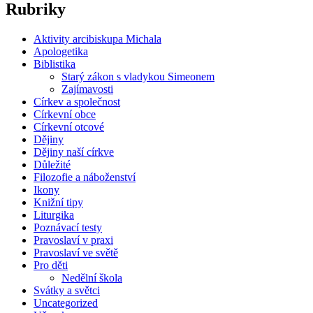
Rubriky
Aktivity arcibiskupa Michala
Apologetika
Biblistika
Starý zákon s vladykou Simeonem
Zajímavosti
Církev a společnost
Církevní obce
Církevní otcové
Dějiny
Dějiny naší církve
Důležité
Filozofie a náboženství
Ikony
Knižní tipy
Liturgika
Poznávací testy
Pravoslaví v praxi
Pravoslaví ve světě
Pro děti
Nedělní škola
Svátky a světci
Uncategorized