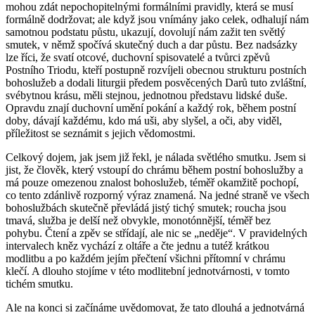
mohou zdát nepochopitelnými formálními pravidly, která se musí
formálně dodržovat; ale když jsou vnímány jako celek, odhalují nám
samotnou podstatu půstu, ukazují, dovolují nám zažit ten světlý
smutek, v němž spočívá skutečný duch a dar půstu. Bez nadsázky
lze říci, že svatí otcové, duchovní spisovatelé a tvůrci zpěvů
Postního Triodu, kteří postupně rozvíjeli obecnou strukturu postních
bohoslužeb a dodali liturgii předem posvěcených Darů tuto zvláštní,
svébytnou krásu, měli stejnou, jednotnou představu lidské duše.
Opravdu znají duchovní umění pokání a každý rok, během postní
doby, dávají každému, kdo má uši, aby slyšel, a oči, aby viděl,
příležitost se seznámit s jejich vědomostmi.
Celkový dojem, jak jsem již řekl, je nálada světlého smutku. Jsem si
jist, že člověk, který vstoupí do chrámu během postní bohoslužby a
má pouze omezenou znalost bohoslužeb, téměř okamžitě pochopí,
co tento zdánlivě rozporný výraz znamená. Na jedné straně ve všech
bohoslužbách skutečně převládá jistý tichý smutek; roucha jsou
tmavá, služba je delší než obvykle, monotónnější, téměř bez
pohybu. Čtení a zpěv se střídají, ale nic se „neděje“. V pravidelných
intervalech kněz vychází z oltáře a čte jednu a tutéž krátkou
modlitbu a po každém jejím přečtení všichni přítomní v chrámu
klečí. A dlouho stojíme v této modlitební jednotvárnosti, v tomto
tichém smutku.
Ale na konci si začínáme uvědomovat, že tato dlouhá a jednotvárná