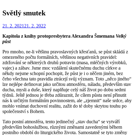
Světlý smutek
Zveřejněno
Autor
21. 2. 2021
Redakce
21. 2. 2022
dne
Kapitola z knihy protopresbytera Alexandra Šmemana
Velký
půst
Pro mnoho, ne-li většinu pravoslavných křesťanů, se půst skládá z
omezeného počtu formálních, většinou negativních pravidel:
zdržování se některých druhů potravin (masa, mléčných výrobků,
vajec) a zábav. Jsme moc vzdálení skutečnému duchu církve a
někdy nejsme schopní pochopit, že půst je i o něčem jiném, bez
čeho všechna tato pravidla ztrácejí svůj význam. Toto „něco jiného“
lze nejlépe definovat jako určitou atmosféru, náladu, především stav
ducha, mysli a duše, který naplňuje celý náš život po dobu sedmi
týdnů. Ještě jednou je třeba zdůraznit, že cílem půstu není přinutit
nás k určitým formálním povinnostem, ale „zjemnit“ naše srdce, aby
mohlo vnímat duchovní realitu, zažit do té doby skrytou touhu po
společenství s Bohem.
Tato postní atmosféra, tento jedinečný „stav ducha“ se vytváří
především bohoslužbou, různými změnami zavedenými během
postního období do liturgického života. Samostatně se tyto změny