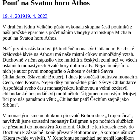
Pouť na Svatou horu Athos
Zveřejněno
Autor
19. 4. 2019
Redakce
19. 4. 2023
dne
V druhém týdnu Velkého půstu vykonala skupina šesti poutníků z
naší pražské eparchie s požehnáním vladyky arcibiskupa Michala
pouť na Svatou horu Athos.
Naší první zastávkou byl již tradičně monastýr Chilandar. K srbské
královské lávře na Athosu má naše místní církev mimořádný vztah.
Duchovně v něm zápasilo více mnichů z českých zemí než ve všech
ostatních monastýrech Svaté hory dohromady. Nejznámnějším z
nich je autor první monografie o Athosu v češtině Sávva
Chilandarec (Slavomír Breuer). I dnes je součástí bratrstva monach z
Čech, otec Kosma. Nejen díky mimořádné práci Sávvy Chilandarce
(uspořádal svého času monastýrskou knihovnu a velmi ozdravil
chilandarské hospodářství) mohl někdejší igumen monastýru Mojsej
říci pro nás památnou větu: „Chilandar patří Čechům stejně jako
Srbům“.
V monastýru jsme uctili ikonu přesvaté Bohorodice „Trojeručica“,
navštívili jsme sousední monastýr Esfigmen a po nočních službách
se přesunuli do monastýru Xenofont. Odtud je jen kousek cesty do
Dochiaru k zázračné ikoně přesvaté Bohorodice „Skoroposlušnica“
(Která rychle vyslyší). V Xenofontu se nachází nejmenší katolikon