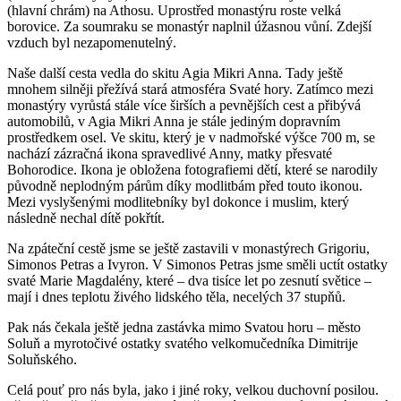
(hlavní chrám) na Athosu. Uprostřed monastýru roste velká
borovice. Za soumraku se monastýr naplnil úžasnou vůní. Zdejší
vzduch byl nezapomenutelný.
Naše další cesta vedla do skitu Agia Mikri Anna. Tady ještě
mnohem silněji přežívá stará atmosféra Svaté hory. Zatímco mezi
monastýry vyrůstá stále více širších a pevnějších cest a přibývá
automobilů, v Agia Mikri Anna je stále jediným dopravním
prostředkem osel. Ve skitu, který je v nadmořské výšce 700 m, se
nachází zázračná ikona spravedlivé Anny, matky přesvaté
Bohorodice. Ikona je obložena fotografiemi dětí, které se narodily
původně neplodným párům díky modlitbám před touto ikonou.
Mezi vyslyšenými modlitebníky byl dokonce i muslim, který
následně nechal dítě pokřtít.
Na zpáteční cestě jsme se ještě zastavili v monastýrech Grigoriu,
Simonos Petras a Ivyron. V Simonos Petras jsme směli uctít ostatky
svaté Marie Magdalény, které – dva tisíce let po zesnutí světice –
mají i dnes teplotu živého lidského těla, necelých 37 stupňů.
Pak nás čekala ještě jedna zastávka mimo Svatou horu – město
Soluň a myrotočivé ostatky svatého velkomučedníka Dimitrije
Soluňského.
Celá pouť pro nás byla, jako i jiné roky, velkou duchovní posilou.