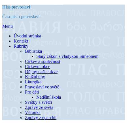
Přejít
Hlas pravoslaví
k
Časopis o pravoslaví
obsahu
Menu
Úvodní stránka
Kontakt
Rubriky
Biblistika
Starý zákon s vladykou Simeonem
Církev a společnost
Církevní obce
Dějiny naší církve
Knižní tipy
Liturgika
Pravoslaví ve světě
Pro děti
Nedělní škola
Svátky a světci
Zprávy ze světa
Věrouka
Zprávy z eparchií