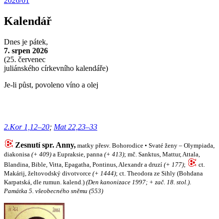
2026/01
Kalendář
Dnes je
pátek,
7. srpen 2026
(
25. červenec
juliánského církevního kalendáře)
Je-li půst, povoleno víno a olej
2.Kor 1,12–20
;
Mat 22,23–33
Zesnutí spr. Anny,
matky přesv. Bohorodice • Svaté ženy – Olympiada,
diakonisa
(+ 409)
a Eupraksie, panna
(+ 413)
; mč. Sanktus, Mattur, Attala,
Blandina, Bible, Vitta, Epagatha, Pontinus, Alexandr a druzí
(+ 177)
;
ct.
Makárij, želtovodský divotvorce
(+ 1444)
; ct. Theodora ze Sihly (Bohdana
Karpatská, dle rumun. kalend.)
(Den kanonizace 1997; + zač. 18. stol.)
.
Památka 5. všeobecného sněmu (553)