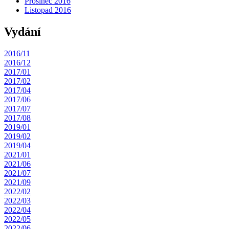
Prosinec 2016
Listopad 2016
Vydání
2016/11
2016/12
2017/01
2017/02
2017/04
2017/06
2017/07
2017/08
2019/01
2019/02
2019/04
2021/01
2021/06
2021/07
2021/09
2022/02
2022/03
2022/04
2022/05
2022/06