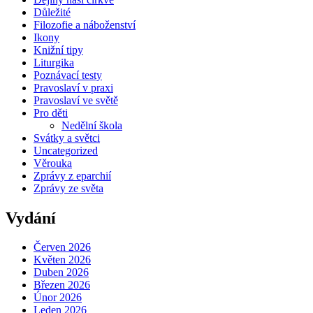
Důležité
Filozofie a náboženství
Ikony
Knižní tipy
Liturgika
Poznávací testy
Pravoslaví v praxi
Pravoslaví ve světě
Pro děti
Nedělní škola
Svátky a světci
Uncategorized
Věrouka
Zprávy z eparchií
Zprávy ze světa
Vydání
Červen 2026
Květen 2026
Duben 2026
Březen 2026
Únor 2026
Leden 2026