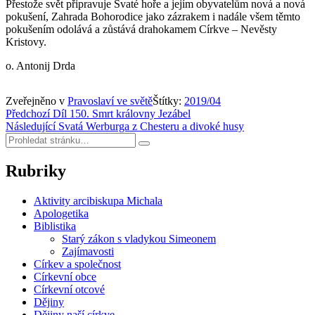
Přestože svět připravuje Svaté hoře a jejím obyvatelům nová a nová
pokušení, Zahrada Bohorodice jako zázrakem i nadále všem těmto
pokušením odolává a zůstává drahokamem Církve – Nevěsty
Kristovy.
o. Antonij Drda
Zveřejněno v
Pravoslaví ve světě
Štítky:
2019/04
Navigace
Předchozí
Díl 150. Smrt královny Jezábel
Následující
Svatá Werburga z Chesteru a divoké husy
pro
Hledat:
Hledat
příspěvek
Rubriky
Aktivity arcibiskupa Michala
Apologetika
Biblistika
Starý zákon s vladykou Simeonem
Zajímavosti
Církev a společnost
Církevní obce
Církevní otcové
Dějiny
Dějiny naší církve