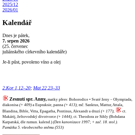
2025/12
2026/01
Kalendář
Dnes je
pátek,
7. srpen 2026
(
25. červenec
juliánského církevního kalendáře)
Je-li půst, povoleno víno a olej
2.Kor 1,12–20
;
Mat 22,23–33
Zesnutí spr. Anny,
matky přesv. Bohorodice • Svaté ženy – Olympiada,
diakonisa
(+ 409)
a Eupraksie, panna
(+ 413)
; mč. Sanktus, Mattur, Attala,
Blandina, Bible, Vitta, Epagatha, Pontinus, Alexandr a druzí
(+ 177)
;
ct.
Makárij, želtovodský divotvorce
(+ 1444)
; ct. Theodora ze Sihly (Bohdana
Karpatská, dle rumun. kalend.)
(Den kanonizace 1997; + zač. 18. stol.)
.
Památka 5. všeobecného sněmu (553)