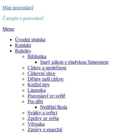
Přejít
Hlas pravoslaví
k
Časopis o pravoslaví
obsahu
Menu
Úvodní stránka
Kontakt
Rubriky
Biblistika
Starý zákon s vladykou Simeonem
Církev a společnost
Církevní obce
Dějiny naší církve
Knižní tipy
Liturgika
Pravoslaví ve světě
Pro děti
Nedělní škola
Svátky a světci
Zprávy ze světa
Věrouka
Zprávy z eparchií