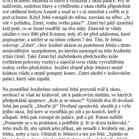
si oči líčidlem, okrášlila si hlavu a vyhlížela z okna paláce. Prý se
nalíčením, ozdobou hlavy a vyhlížením z okna chtěla připodobnit
své oblíbené bohyni Astartě a snad se i s ní ztotožnit a svěřit se jí
pod ochranu. Když Jehú vstoupil do města, zavolala na něho: „Je
vše v pořádku, Zimri, vrahu svého pána?“. Zimri byl pátý izraelský
král poté, co se Izrael rozdělil na dva státy. Zmocnil se vlády
násilím v roce 886 před Kristem, tedy 45 let před událostmi, které
popisujeme, a udržel se na trůnu celkem 7 dní. Tím, že Jehúa
oslovuje „Zimri“, chce Jezábel ukázat na podobnost Jehúa s tímto
nenáviděným uzurpátorem, po kterém nastoupil na trůn Jezábelin
tchán Omrí. Také Zimri byl služebníkem předchozího krále
(velitelem poloviny vozby) a započal svou vládu vyvražděním
rodiny svého předchůdce. Jezábel zřejmě přeje Jehúovi stejně
krátkou vládu a stejně potupný konec. Zimri uhořel v královském
paláci, který sám zapálil.
Na posměšné Jezábelino oslovení Jehú pozvedá tvář k oknu,
neobrací se však ke královně, ale k palácovým sluhům, ve kterých
předpokládá spojence: „Kdo je se mnou?“ Vyhlédli dva tři dvořané.
Jehú jim poučil: „Shoďte ji!“ Dvořané uposlechli, shodili ji z výše
jejího okna. Její krev se rozstříkla po zdi a po koních, kteří ji
ušlapali. Jehú pak vstoupil do paláce, jedl a pil. Potom nařídil:
„Postarejte se o tu proklatou a pohřběte ji. Je to dcera královská.“
Jeho muži šli, aby splnili jeho příkaz, ale nenašli z Jezábely nic, jen
lebku, nohy a ruce. Ohlásili to Jehúovi a ten jen řekl: „Splnilo se