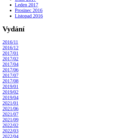
Leden 2017
Prosinec 2016
Listopad 2016
Vydání
2016/11
2016/12
2017/01
2017/02
2017/04
2017/06
2017/07
2017/08
2019/01
2019/02
2019/04
2021/01
2021/06
2021/07
2021/09
2022/02
2022/03
2022/04