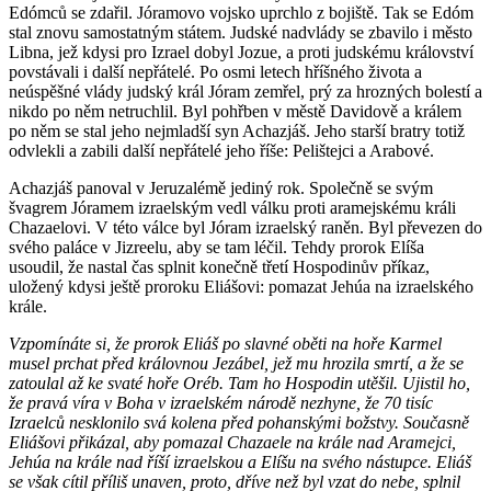
Edómců se zdařil. Jóramovo vojsko uprchlo z bojiště. Tak se Edóm
stal znovu samostatným státem. Judské nadvlády se zbavilo i město
Libna, jež kdysi pro Izrael dobyl Jozue, a proti judskému království
povstávali i další nepřátelé. Po osmi letech hříšného života a
neúspěšné vlády judský král Jóram zemřel, prý za hrozných bolestí a
nikdo po něm netruchlil. Byl pohřben v městě Davidově a králem
po něm se stal jeho nejmladší syn Achazjáš. Jeho starší bratry totiž
odvlekli a zabili další nepřátelé jeho říše: Pelištejci a Arabové.
Achazjáš panoval v Jeruzalémě jediný rok. Společně se svým
švagrem Jóramem izraelským vedl válku proti aramejskému králi
Chazaelovi. V této válce byl Jóram izraelský raněn. Byl převezen do
svého paláce v Jizreelu, aby se tam léčil. Tehdy prorok Elíša
usoudil, že nastal čas splnit konečně třetí Hospodinův příkaz,
uložený kdysi ještě proroku Eliášovi: pomazat Jehúa na izraelského
krále.
Vzpomínáte si, že prorok Eliáš po slavné oběti na hoře Karmel
musel prchat před královnou Jezábel, jež mu hrozila smrtí, a že se
zatoulal až ke svaté hoře Oréb. Tam ho Hospodin utěšil. Ujistil ho,
že pravá víra v Boha v izraelském národě nezhyne, že 70 tisíc
Izraelců nesklonilo svá kolena před pohanskými božstvy. Současně
Eliášovi přikázal, aby pomazal Chazaele na krále nad Aramejci,
Jehúa na krále nad říší izraelskou a Elíšu na svého nástupce. Eliáš
se však cítil příliš unaven, proto, dříve než byl vzat do nebe, splnil