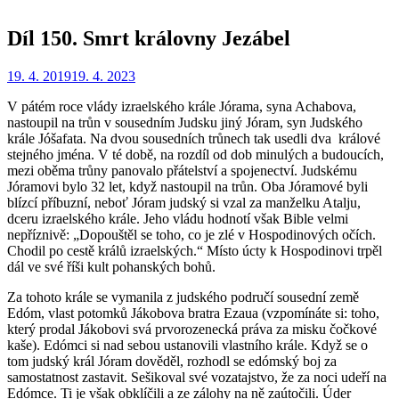
Díl 150. Smrt královny Jezábel
Zveřejněno
Autor
19. 4. 2019
Redakce
19. 4. 2023
dne
V pátém roce vlády izraelského krále Jórama, syna Achabova,
nastoupil na trůn v sousedním Judsku jiný Jóram, syn Judského
krále Jóšafata. Na dvou sousedních trůnech tak usedli dva králové
stejného jména. V té době, na rozdíl od dob minulých a budoucích,
mezi oběma trůny panovalo přátelství a spojenectví. Judskému
Jóramovi bylo 32 let, když nastoupil na trůn. Oba Jóramové byli
blízcí příbuzní, neboť Jóram judský si vzal za manželku Atalju,
dceru izraelského krále. Jeho vládu hodnotí však Bible velmi
nepříznivě: „Dopouštěl se toho, co je zlé v Hospodinových očích.
Chodil po cestě králů izraelských.“ Místo úcty k Hospodinovi trpěl
dál ve své říši kult pohanských bohů.
Za tohoto krále se vymanila z judského područí sousední země
Edóm, vlast potomků Jákobova bratra Ezaua (vzpomínáte si: toho,
který prodal Jákobovi svá prvorozenecká práva za misku čočkové
kaše). Edómci si nad sebou ustanovili vlastního krále. Když se o
tom judský král Jóram dověděl, rozhodl se edómský boj za
samostatnost zastavit. Sešikoval své vozatajstvo, že za noci udeří na
Edómce. Ti je však obklíčili a ze zálohy na ně zaútočili. Úder