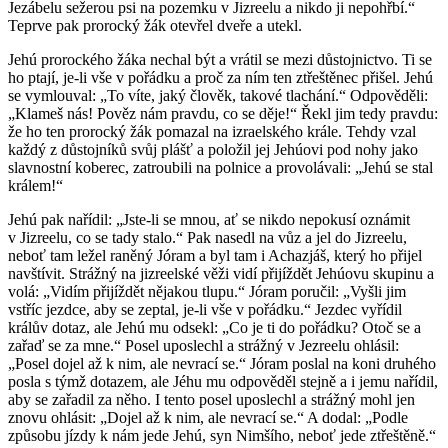
Jezábelu sežerou psi na pozemku v Jizreelu a nikdo ji nepohřbí.“
Teprve pak prorocký žák otevřel dveře a utekl.
Jehú prorockého žáka nechal být a vrátil se mezi důstojnictvo. Ti se
ho ptají, je-li vše v pořádku a proč za ním ten ztřeštěnec přišel. Jehú
se vymlouval: „To víte, jaký člověk, takové tlachání.“ Odpověděli:
„Klameš nás! Pověz nám pravdu, co se děje!“ Řekl jim tedy pravdu:
že ho ten prorocký žák pomazal na izraelského krále. Tehdy vzal
každý z důstojníků svůj plášť a položil jej Jehúovi pod nohy jako
slavnostní koberec, zatroubili na polnice a provolávali: „Jehú se stal
králem!“
Jehú pak nařídil: „Jste-li se mnou, ať se nikdo nepokusí oznámit
v Jizreelu, co se tady stalo.“ Pak nasedl na vůz a jel do Jizreelu,
neboť tam ležel raněný Jóram a byl tam i Achazjáš, který ho přijel
navštívit. Strážný na jizreelské věži vidí přijíždět Jehúovu skupinu a
volá: „Vidím přijíždět nějakou tlupu.“ Jóram poručil: „Vyšli jim
vstříc jezdce, aby se zeptal, je-li vše v pořádku.“ Jezdec vyřídil
králův dotaz, ale Jehú mu odsekl: „Co je ti do pořádku? Otoč se a
zařaď se za mne.“ Posel uposlechl a strážný v Jezreelu ohlásil:
„Posel dojel až k nim, ale nevrací se.“ Jóram poslal na koni druhého
posla s týmž dotazem, ale Jéhu mu odpověděl stejně a i jemu nařídil,
aby se zařadil za něho. I tento posel uposlechl a strážný mohl jen
znovu ohlásit: „Dojel až k nim, ale nevrací se.“ A dodal: „Podle
způsobu jízdy k nám jede Jehú, syn Nimšího, neboť jede ztřeštěně.“