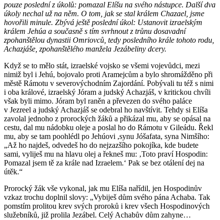
pouze poslední z úkolů: pomazal Elíšu na svého nástupce. Další dva
úkoly nechal už na něm. O tom, jak se stal králem Chazael, jsme
hovořili minule. Zbývá ještě poslední úkol: Ustanovit izraelským
králem Jehúa a současně s tím svrhnout z trůnu dosavadní
zpohanštělou dynastii Omriovců, tedy posledního krále tohoto rodu,
Achazjáše, zpohanštělého manžela Jezábeliny dcery.
Když se to mělo stát, izraelské vojsko se všemi vojevůdci, mezi
nimiž byl i Jehú, bojovalo proti Aramejcům a bylo shromážděno při
městě Rámotu v severovýchodním Zajordání. Pobývali tu též s nimi
i oba králové, izraelský Jóram a judský Achazjáš, v kritickou chvíli
však byli mimo. Jóram byl raněn a převezen do svého paláce
v Jezreel a judský Achazjáš se odebral ho navštívit. Tehdy si Elíša
zavolal jednoho z prorockých žáků a přikázal mu, aby se opásal na
cestu, dal mu nádobku oleje a poslal ho do Rámotu v Gileádu. Řekl
mu, aby se tam poohlédl po Jehúovi ,synu Jóšafata, syna Nimšího:
„Až ho najdeš, odvedeš ho do nejzazšího pokojíka, kde budete
sami, vyliješ mu na hlavu olej a řekneš mu: ‚Toto praví Hospodin:
Pomazal jsem tě za krále nad Izraelem.‘ Pak se bez otálení dej na
útěk.“
Prorocký žák vše vykonal, jak mu Elíša nařídil, jen Hospodinův
vzkaz trochu doplnil slovy: „Vybiješ dům svého pána Achaba. Tak
pomstím prolitou krev svých proroků i krev všech Hospodinových
služebníků, již prolila Jezábel. Celý Achabův dům zahyne…