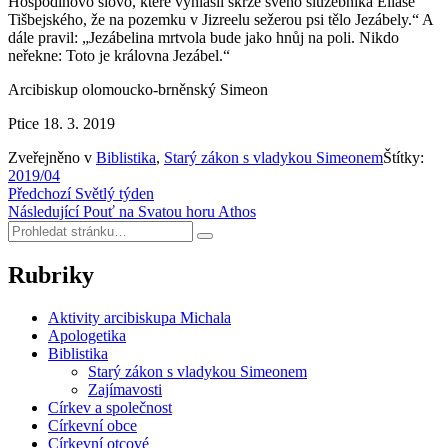
Hospodinovo slovo, které vyhlásil skrze svého služebníka Eliáše
Tišbejského, že na pozemku v Jizreelu sežerou psi tělo Jezábely.“ A
dále pravil: „Jezábelina mrtvola bude jako hnůj na poli. Nikdo
neřekne: Toto je královna Jezábel.“
Arcibiskup olomoucko-brněnský Simeon
Ptice 18. 3. 2019
Zveřejněno v
Biblistika
,
Starý zákon s vladykou Simeonem
Štítky:
2019/04
Navigace
Předchozí
Světlý týden
Následující
Pouť na Svatou horu Athos
pro
Hledat:
Hledat
příspěvek
Rubriky
Aktivity arcibiskupa Michala
Apologetika
Biblistika
Starý zákon s vladykou Simeonem
Zajímavosti
Církev a společnost
Církevní obce
Církevní otcové