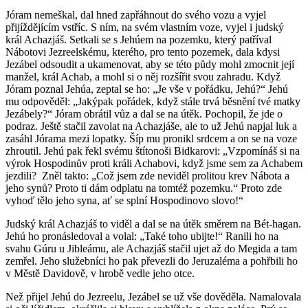
Jóram nemeškal, dal hned zapřáhnout do svého vozu a vyjel
přijíždějícím vstříc. S ním, na svém vlastním voze, vyjel i judský
král Achazjáš. Setkali se s Jehúem na pozemku, který patříval
Nábotovi Jezreelskému, kterého, pro tento pozemek, dala kdysi
Jezábel odsoudit a ukamenovat, aby se této půdy mohl zmocnit její
manžel, král Achab, a mohl si o něj rozšířit svou zahradu. Když
Jóram poznal Jehúa, zeptal se ho: „Je vše v pořádku, Jehú?“ Jehú
mu odpověděl: „Jakýpak pořádek, když stále trvá běsnění tvé matky
Jezábely?“ Jóram obrátil vůz a dal se na útěk. Pochopil, že jde o
podraz. Ještě stačil zavolat na Achazjáše, ale to už Jehú napjal luk a
zasáhl Jórama mezi lopatky. Šíp mu pronikl srdcem a on se na voze
zhroutil. Jehú pak řekl svému štítonoši Bidkarovi: „Vzpomínáš si na
výrok Hospodinův proti králi Achabovi, když jsme sem za Achabem
jezdili? Zněl takto: „Což jsem zde neviděl prolitou krev Nábota a
jeho synů? Proto ti dám odplatu na tomtéž pozemku.“ Proto zde
vyhoď tělo jeho syna, ať se splní Hospodinovo slovo!“
Judský král Achazjáš to viděl a dal se na útěk směrem na Bét-hagan.
Jehú ho pronásledoval a volal: „Také toho ubijte!“ Ranili ho na
svahu Gúru u Jibleámu, ale Achazjáš stačil ujet až do Megida a tam
zemřel. Jeho služebníci ho pak převezli do Jeruzaléma a pohřbili ho
v Městě Davidově, v hrobě vedle jeho otce.
Než přijel Jehú do Jezreelu, Jezábel se už vše dověděla. Namalovala