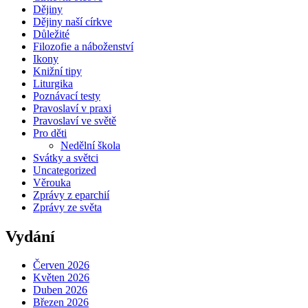
Dějiny
Dějiny naší církve
Důležité
Filozofie a náboženství
Ikony
Knižní tipy
Liturgika
Poznávací testy
Pravoslaví v praxi
Pravoslaví ve světě
Pro děti
Nedělní škola
Svátky a světci
Uncategorized
Věrouka
Zprávy z eparchií
Zprávy ze světa
Vydání
Červen 2026
Květen 2026
Duben 2026
Březen 2026