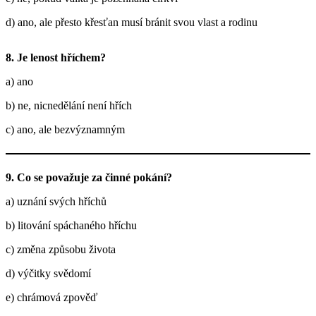
d) ano, ale přesto křesťan musí bránit svou vlast a rodinu
8. Je lenost hříchem?
a) ano
b) ne, nicnedělání není hřích
c) ano, ale bezvýznamným
9. Co se považuje za činné pokání?
a) uznání svých hříchů
b) litování spáchaného hříchu
c) změna způsobu života
d) výčitky svědomí
e) chrámová zpověď