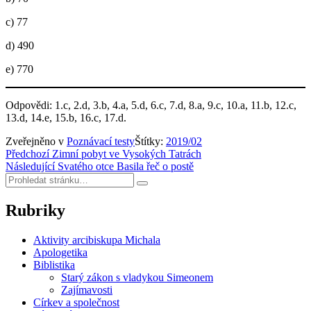
c) 77
d) 490
e) 770
Odpovědi: 1.c, 2.d, 3.b, 4.a, 5.d, 6.c, 7.d, 8.a, 9.c, 10.a, 11.b, 12.c,
13.d, 14.e, 15.b, 16.c, 17.d.
Zveřejněno v
Poznávací testy
Štítky:
2019/02
Navigace
Předchozí
Zimní pobyt ve Vysokých Tatrách
Následující
Svatého otce Basila řeč o postě
pro
Hledat:
Hledat
příspěvek
Rubriky
Aktivity arcibiskupa Michala
Apologetika
Biblistika
Starý zákon s vladykou Simeonem
Zajímavosti
Církev a společnost