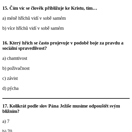
15. Čím víc se člověk přibližuje ke Kristu, tím…
a) méně hříchů vidí v sobě samém
b) více hříchů vidí v sobě samém
16. Který hřích se často projevuje v podobě boje za pravdu a
sociální spravedlivost?
a) chamtivost
b) poživačnost
c) závist
d) pýcha
17. Kolikrát podle slov Pána Ježíše musíme odpouštět svým
bližním?
a) 7
b) 70