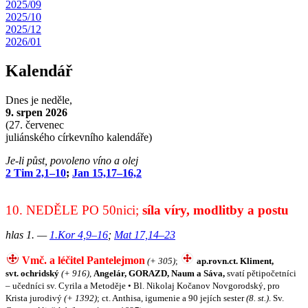
2025/09
2025/10
2025/12
2026/01
Kalendář
Dnes je
neděle,
9. srpen 2026
(
27. červenec
juliánského církevního kalendáře)
Je-li půst, povoleno víno a olej
2 Tim 2,1–10
;
Jan 15,17–16,2
10. NEDĚLE PO 50nici;
síla víry, modlitby a postu
hlas 1. —
1.Kor 4,9–16
;
Mat 17,14–23
Vmč. a léčitel Pantelejmon
(+ 305)
;
ap.rovn.ct. Kliment,
svt. ochridský
(+ 916)
,
Angelár, GORAZD, Naum a Sáva,
svatí pětipočetníci
– učedníci sv. Cyrila a Metoděje • Bl. Nikolaj Kočanov Novgorodský, pro
Krista jurodivý
(+ 1392)
; ct. Anthisa, igumenie a 90 jejích sester
(8. st.)
. Sv.