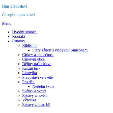
Přejít
Hlas pravoslaví
k
Časopis o pravoslaví
obsahu
Menu
Úvodní stránka
Kontakt
Rubriky
Biblistika
Starý zákon s vladykou Simeonem
Církev a společnost
Církevní obce
Dějiny naší církve
Knižní tipy
Liturgika
Pravoslaví ve světě
Pro děti
Nedělní škola
Svátky a světci
Zprávy ze světa
Věrouka
Zprávy z eparchií