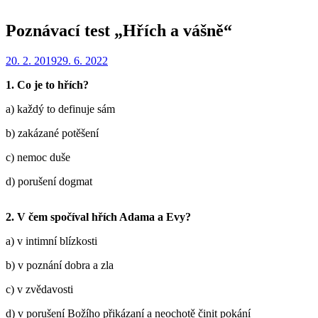
Poznávací test „Hřích a vášně“
Zveřejněno
Autor
20. 2. 2019
Redakce
29. 6. 2022
dne
1. Co je to hřích?
a) každý to definuje sám
b) zakázané potěšení
c) nemoc duše
d) porušení dogmat
2. V čem spočíval hřích Adama a Evy?
a) v intimní blízkosti
b) v poznání dobra a zla
c) v zvědavosti
d) v porušení Božího přikázaní a neochotě činit pokání