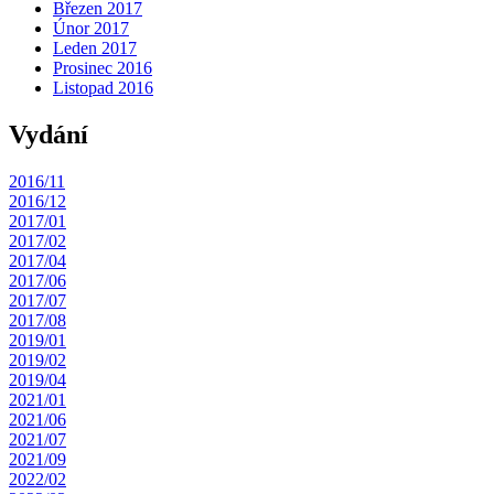
Březen 2017
Únor 2017
Leden 2017
Prosinec 2016
Listopad 2016
Vydání
2016/11
2016/12
2017/01
2017/02
2017/04
2017/06
2017/07
2017/08
2019/01
2019/02
2019/04
2021/01
2021/06
2021/07
2021/09
2022/02