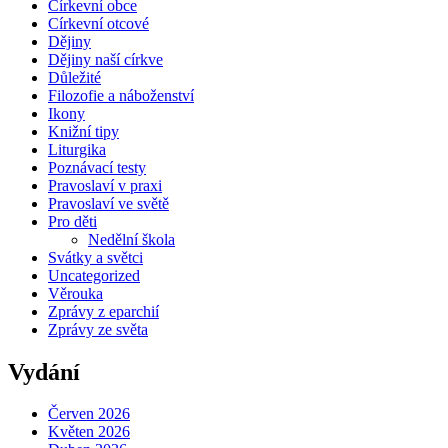
Církevní obce
Církevní otcové
Dějiny
Dějiny naší církve
Důležité
Filozofie a náboženství
Ikony
Knižní tipy
Liturgika
Poznávací testy
Pravoslaví v praxi
Pravoslaví ve světě
Pro děti
Nedělní škola
Svátky a světci
Uncategorized
Věrouka
Zprávy z eparchií
Zprávy ze světa
Vydání
Červen 2026
Květen 2026