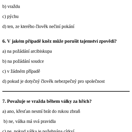
b) vraždu
c) pýchu
d) ten, ze kterého člověk nečiní pokání
6. V jakém případě kněz může porušit tajemství zpovědi?
a) na požádání arcibiskupa
b) na požádání soudce
c) v žádném případě
d) pokud je dotyčný člověk nebezpečný pro společnost
7. Považuje se vražda během války za hřích?
a) ano, křesťan nesmí brát do rukou zbraň
b) ne, válka má svá pravidla
c) ne, pokud válka je požehnána církví