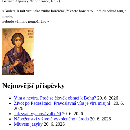
German Aljašský
(kanonizace, 1837)
»Budete-li mít víru jako zrnko hořčičné, řeknete hoře této – přejdi odsud tam, a
přejde;
nebude vám nic nemožného.«
Nejnovější příspěvky
Víra a nevíra. Proč se člověk obrací k Bohu?
20. 6. 2026
Život po Padesátnici. Pravoslavná víra je víra misijní
20. 6.
2026
Jak svatí vychovávali děti
20. 6. 2026
Náboženství v životě vyvoleného národa
20. 6. 2026
Mluvení jazyky
20. 6. 2026