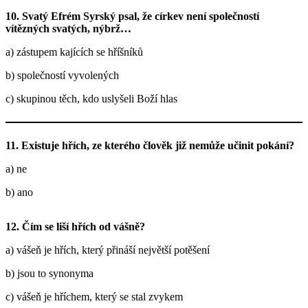
10. Svatý Efrém Syrský psal, že církev není společností
vítězných svatých, nýbrž…
a) zástupem kajících se hříšníků
b) společností vyvolených
c) skupinou těch, kdo uslyšeli Boží hlas
11. Existuje hřích, ze kterého člověk již nemůže učinit pokání?
a) ne
b) ano
12. Čím se liší hřích od vášně?
a) vášeň je hřích, který přináší největší potěšení
b) jsou to synonyma
c) vášeň je hříchem, který se stal zvykem