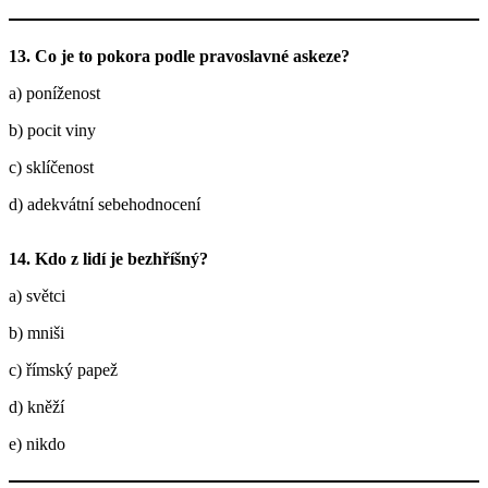
13. Co je to pokora podle pravoslavné askeze?
a) poníženost
b) pocit viny
c) sklíčenost
d) adekvátní sebehodnocení
14. Kdo z lidí je bezhříšný?
a) světci
b) mniši
c) římský papež
d) kněží
e) nikdo