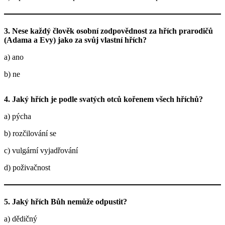
3. Nese každý člověk osobní zodpovědnost za hřích prarodičů
(Adama a Evy) jako za svůj vlastní hřích?
a) ano
b) ne
4. Jaký hřích je podle svatých otců kořenem všech hříchů?
a) pýcha
b) rozčilování se
c) vulgární vyjadřování
d) poživačnost
5. Jaký hřích Bůh nemůže odpustit?
a) dědičný