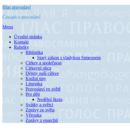
Přejít
Hlas pravoslaví
k
Časopis o pravoslaví
obsahu
Menu
Úvodní stránka
Kontakt
Rubriky
Biblistika
Starý zákon s vladykou Simeonem
Církev a společnost
Církevní obce
Dějiny naší církve
Knižní tipy
Liturgika
Pravoslaví ve světě
Pro děti
Nedělní škola
Svátky a světci
Zprávy ze světa
Věrouka
Zprávy z eparchií