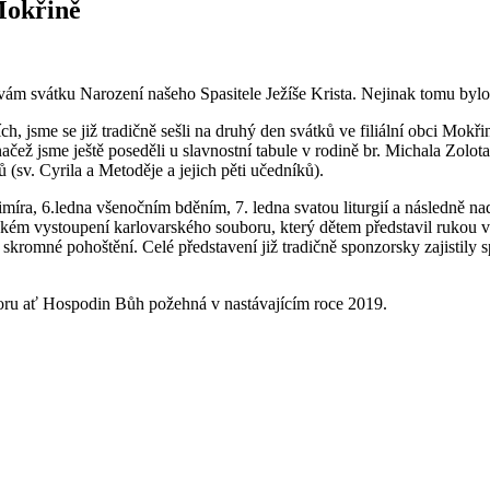
Mokřině
ám svátku Narození našeho Spasitele Ježíše Krista. Nejinak tomu bylo i
 jsme se již tradičně sešli na druhý den svátků ve filiální obci Mokř
y, načež jsme ještě poseděli u slavnostní tabule v rodině br. Michala Zol
(sv. Cyrila a Metoděje a jejich pěti učedníků).
a, 6.ledna všenočním bděním, 7. ledna svatou liturgií a následně nadí
kém vystoupení karlovarského souboru, který dětem představil rukou ve
romné pohoštění. Celé představení již tradičně sponzorsky zajistily 
ru ať Hospodin Bůh požehná v nastávajícím roce 2019.