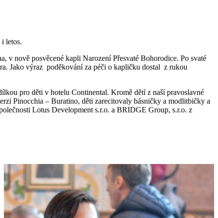
 letos.
ina, v nově posvěcené kapli Narození Přesvaté Bohorodice. Po svaté
otara. Jako výraz poděkování za péči o kapličku dostal z rukou
lkou pro děti v hotelu Continental. Kromě dětí z naší pravoslavné
rzi Pinocchia – Buratino, děti zarecitovaly básničky a modlitbičky a
společnosti Lotus Development s.r.o. a BRIDGE Group, s.r.o. z