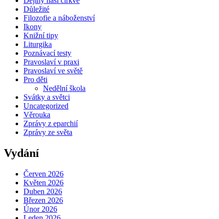
Dějiny naší církve
Důležité
Filozofie a náboženství
Ikony
Knižní tipy
Liturgika
Poznávací testy
Pravoslaví v praxi
Pravoslaví ve světě
Pro děti
Nedělní škola
Svátky a světci
Uncategorized
Věrouka
Zprávy z eparchií
Zprávy ze světa
Vydání
Červen 2026
Květen 2026
Duben 2026
Březen 2026
Únor 2026
Leden 2026