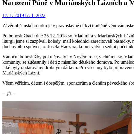
Narození Páně v Mariánských Lázních a 
Zveřejněno
Autor
17. 1. 2019
Redakce
17. 1. 2022
dne
Závěr občanského roku je v pravoslavné církvi tradičně věnován oslav
Po bohoslužbách dne 25.12. 2018 sv. Vladimíra v Mariánských Lázních,
liturgii jsme si zazpívali koledy, malí koledníci zarecitovali básničk
duchovního správce, o. Josefa Hauzara ikonu svatých sedmi početníků 
Vánoční bohoslužby pokračovaly i v Novém roce, v chrámu sv. Vladimír
komunity, se zúčastnily i děti z místního dětského domova. Po umělec
také byly obdarovány drobným dárkem. Pro všechny bylo připraveno sk
Mariánských Lázní.
Všem věřícím, dětem i dospělým, sponzorům a členům pěveckého sbo
– jh –