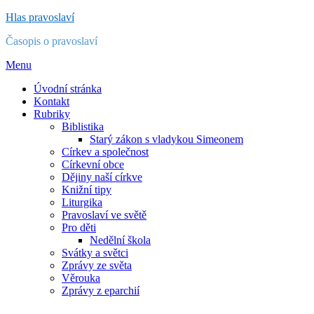
Přejít
Hlas pravoslaví
k
Časopis o pravoslaví
obsahu
Menu
Úvodní stránka
Kontakt
Rubriky
Biblistika
Starý zákon s vladykou Simeonem
Církev a společnost
Církevní obce
Dějiny naší církve
Knižní tipy
Liturgika
Pravoslaví ve světě
Pro děti
Nedělní škola
Svátky a světci
Zprávy ze světa
Věrouka
Zprávy z eparchií