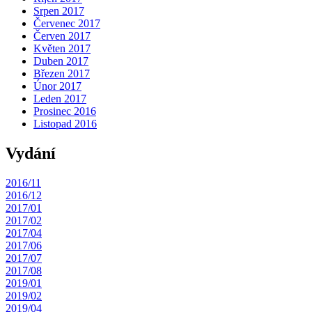
Srpen 2017
Červenec 2017
Červen 2017
Květen 2017
Duben 2017
Březen 2017
Únor 2017
Leden 2017
Prosinec 2016
Listopad 2016
Vydání
2016/11
2016/12
2017/01
2017/02
2017/04
2017/06
2017/07
2017/08
2019/01
2019/02
2019/04