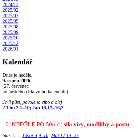
2024/12
2025/02
2025/03
2025/05
2025/08
2025/09
2025/10
2025/12
2026/01
Kalendář
Dnes je
neděle,
9. srpen 2026
(
27. červenec
juliánského církevního kalendáře)
Je-li půst, povoleno víno a olej
2 Tim 2,1–10
;
Jan 15,17–16,2
10. NEDĚLE PO 50nici;
síla víry, modlitby a postu
hlas 1. —
1.Kor 4,9–16
;
Mat 17,14–23