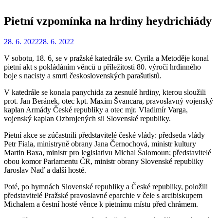
Pietní vzpomínka na hrdiny heydrichiády
Zveřejněno
Autor
28. 6. 2022
Redakce
28. 6. 2022
dne
V sobotu, 18. 6, se v pražské katedrále sv. Cyrila a Metoděje konal
pietní akt s pokládáním věnců u příležitosti 80. výročí hrdinného
boje s nacisty a smrti československých parašutistů.
V katedrále se konala panychida za zesnulé hrdiny, kterou sloužili
prot. Jan Beránek, otec kpt. Maxim Švancara, pravoslavný vojenský
kaplan Armády České republiky a otec mjr. Vladimír Varga,
vojenský kaplan Ozbrojených sil Slovenské republiky.
Pietní akce se zúčastnili představitelé české vlády: předseda vlády
Petr Fiala, ministryně obrany Jana Černochová, ministr kultury
Martin Baxa, ministr pro legislativu Michal Šalomoun; představitelé
obou komor Parlamentu ČR, ministr obrany Slovenské republiky
Jaroslav Naď a další hosté.
Poté, po hymnách Slovenské republiky a České republiky, položili
představitelé Pražské pravoslavné eparchie v čele s arcibiskupem
Michalem a čestní hosté věnce k pietnímu místu před chrámem.