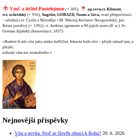
Vmč. a léčitel Pantelejmon
(+ 305)
;
ap.rovn.ct. Kliment,
svt. ochridský
(+ 916)
,
Angelár, GORAZD, Naum a Sáva,
svatí pětipočetníci
– učedníci sv. Cyrila a Metoděje • Bl. Nikolaj Kočanov Novgorodský, pro
Krista jurodivý
(+ 1392)
; ct. Anthisa, igumenie a 90 jejích sester
(8. st.)
. Sv.
German Aljašský
(kanonizace, 1837)
»Budete-li mít víru jako zrnko hořčičné, řeknete hoře této – přejdi odsud tam, a
přejde;
nebude vám nic nemožného.«
Nejnovější příspěvky
Víra a nevíra. Proč se člověk obrací k Bohu?
20. 6. 2026