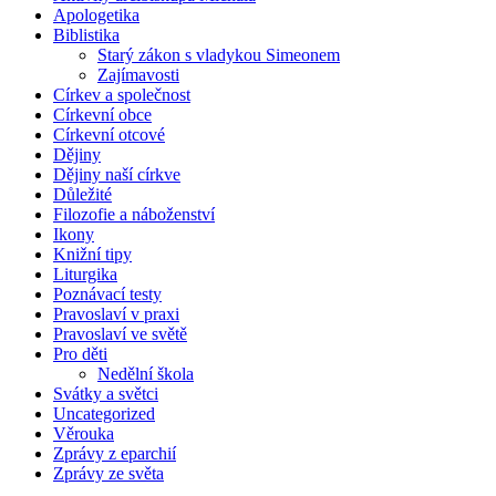
Apologetika
Biblistika
Starý zákon s vladykou Simeonem
Zajímavosti
Církev a společnost
Církevní obce
Církevní otcové
Dějiny
Dějiny naší církve
Důležité
Filozofie a náboženství
Ikony
Knižní tipy
Liturgika
Poznávací testy
Pravoslaví v praxi
Pravoslaví ve světě
Pro děti
Nedělní škola
Svátky a světci
Uncategorized
Věrouka
Zprávy z eparchií
Zprávy ze světa