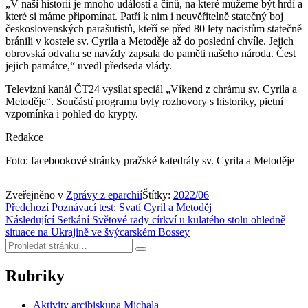
„V naší historii je mnoho událostí a činů, na které můžeme být hrdí a
které si máme připomínat. Patří k nim i neuvěřitelně statečný boj
československých parašutistů, kteří se před 80 lety nacistům statečně
bránili v kostele sv. Cyrila a Metoděje až do poslední chvíle. Jejich
obrovská odvaha se navždy zapsala do paměti našeho národa. Čest
jejich památce,“ uvedl předseda vlády.
Televizní kanál ČT24 vysílat speciál „Víkend z chrámu sv. Cyrila a
Metoděje“. Součástí programu byly rozhovory s historiky, pietní
vzpomínka i pohled do krypty.
Redakce
Foto: facebookové stránky pražské katedrály sv. Cyrila a Metoděje
Zveřejněno v
Zprávy z eparchií
Štítky:
2022/06
Navigace
Předchozí
Poznávací test: Svatí Cyril a Metoděj
Následující
Setkání Světové rady církví u kulatého stolu ohledně
pro
situace na Ukrajině ve švýcarském Bossey
příspěvek
Hledat:
Hledat
Rubriky
Aktivity arcibiskupa Michala