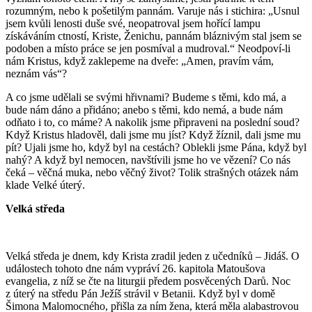
rozumným, nebo k pošetilým pannám. Varuje nás i stichira: „Usnul
jsem kvůli lenosti duše své, neopatroval jsem hořící lampu
získáváním ctností, Kriste, Ženichu, pannám bláznivým stal jsem se
podoben a místo práce se jen posmíval a mudroval.“ Neodpoví-li
nám Kristus, když zaklepeme na dveře: „Amen, pravím vám,
neznám vás“?
A co jsme udělali se svými hřivnami? Budeme s těmi, kdo má, a
bude nám dáno a přidáno; anebo s těmi, kdo nemá, a bude nám
odňato i to, co máme? A nakolik jsme připraveni na poslední soud?
Když Kristus hladověl, dali jsme mu jíst? Když žíznil, dali jsme mu
pít? Ujali jsme ho, když byl na cestách? Oblekli jsme Pána, když byl
nahý? A když byl nemocen, navštívili jsme ho ve vězení? Co nás
čeká – věčná muka, nebo věčný život? Tolik strašných otázek nám
klade Velké úterý.
Velká středa
Velká středa je dnem, kdy Krista zradil jeden z učedníků – Jidáš. O
událostech tohoto dne nám vypráví 26. kapitola Matoušova
evangelia, z níž se čte na liturgii předem posvěcených Darů. Noc
z úterý na středu Pán Ježíš strávil v Betanii. Když byl v domě
Šimona Malomocného, přišla za ním žena, která měla alabastrovou