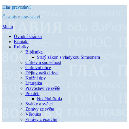
Přejít
Hlas pravoslaví
k
Časopis o pravoslaví
obsahu
Menu
Úvodní stránka
Kontakt
Rubriky
Biblistika
Starý zákon s vladykou Simeonem
Církev a společnost
Církevní obce
Dějiny naší církve
Knižní tipy
Liturgika
Pravoslaví ve světě
Pro děti
Nedělní škola
Svátky a světci
Zprávy ze světa
Věrouka
Zprávy z eparchií