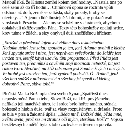
Matouš říká, že Kristus zemřel kolem třetí hodiny. „Nastala tma po
celé zemi až do tří hodin… Chrámová opona se roztrhla vpůli
odshora až dolů, země se zatřásla, skály pukaly, hroby se
otevřely…“ A jenom lidé lhostejně šli domů, aby pokračovali
v oslavách Pesachu… Ale my se scházíme v chrámech, abychom
oplakávali ukřižovaného Pána. Texty této bohoslužby opalují srdce,
krev tuhne v žilách, a slzy omývají duši znečištěnou hříchem.
„Strašné a přeslavné tajemství vidíme dnes uskutečněno.
Nedotknutelný jest zajat; spoután je ten, jenž Adama uvolnil z kletby.
Jenž zpytuje srdce i nitro, jest neprávem vyšetřován; do žaláře jest
uvržen ten, kterýž kdysi uzavřel tůni propastnou. Před Piláta jest
postaven ten, před nímž s chvěním stojí mocnosti nebeské, bit jest
rukou tvora Stvořitel, na kříž odsouzen jest Soudce živých i mrtvých.
Ve hrobě jest uzavřen ten, jenž vyplenil podsvětí. Ó, Trpiteli, jenž
všechno snášíš z milosrdenství a všechny jsi spasil od kletby,
dobrotivý Pane, sláva tobě!“
Přečistá Matka Boží oplakává svého Syna: „Spatřivši dnes
neposkvrněná Panna tebe, Slovo Boží, na kříži povýšeného,
naříkalo její mateřské nitro, její srdce bylo hořce raněno, sténala
bolestně z hlubin duše, tvář za vlasy rozpuštěnými si drásala. Proto
se bila v prsa a žalostně úpěla:
„Běda mně, Božské dítě, běda mně,
Světlo světa, proč ses mi ztratil z očí mých, Beránku Boží?“
Vojska
beztělesných andělů byla z toho zachvácena třesem a pravila: