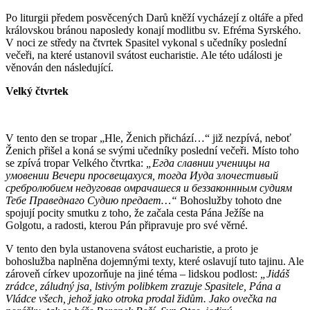
Po liturgii předem posvěcených Darů kněží vycházejí z oltáře a před
královskou bránou naposledy konají modlitbu sv. Efréma Syrského.
V noci ze středy na čtvrtek Spasitel vykonal s učedníky poslední
večeři, na které ustanovil svátost eucharistie. Ale této události je
věnován den následující.
Velký čtvrtek
V tento den se tropar „Hle, Ženich přichází…“ již nezpívá, neboť
Ženich přišel a koná se svými učedníky poslední večeři. Místo toho
se zpívá tropar Velkého čtvrtka:
„
Егда славнии ученицы на
умовении Вечери просвещахуся, тогда Иуда злочестивый
сребролюбием недуговав омрачашеся и беззаконнным судиям
Тебе Праведнаго Судию предает…
“
Bohoslužby tohoto dne
spojují pocity smutku z toho, že začala cesta Pána Ježíše na
Golgotu, a radosti, kterou Pán připravuje pro své věrné.
V tento den byla ustanovena svátost eucharistie, a proto je
bohoslužba naplněna dojemnými texty, které oslavují tuto tajinu. Ale
zároveň církev upozorňuje na jiné téma – lidskou podlost:
„Jidáš
zrádce, záludný jsa, lstivým polibkem zrazuje Spasitele, Pána a
Vládce všech, jehož jako otroka prodal židům. Jako ovečka na