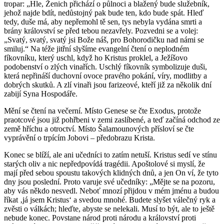
tropar: „Hle, Ženich přichází o půlnoci a blažený bude služebník,
jehož najde bdít, nedůstojný pak bude ten, kdo bude spát. Hleď
tedy, duše má, aby nepřemohl tě sen, tys nebyla vydána smrti a
brány království se před tebou nezavřely. Pozvedni se a volej:
„Svatý, svatý, svatý jsi Bože náš, pro Bohorodičku nad námi se
smiluj.“ Na téže jitřní slyšíme evangelní čtení o neplodném
fíkovníku, který uschl, když ho Kristus proklel, a Ježíšovo
podobenství o zlých vinařích. Uschlý fíkovník symbolizuje duši,
která nepřináší duchovní ovoce pravého pokání, víry, modlitby a
dobrých skutků. A zlí vinaři jsou farizeové, kteří již za několik dní
zabijí Syna Hospodáře.
Mění se čtení na večerní. Místo Genese se čte Exodus, protože
praotcové jsou již pohřbeni v zemi zaslíbené, a teď začíná odchod ze
země hříchu a otroctví. Místo Šalamounových přísloví se čte
vyprávění o trpícím Jobovi – předobrazu Krista.
Konec se blíží, ale ani učedníci to zatím netuší. Kristus sedí ve stínu
starých oliv a nic nepředpovídá tragédii. Apoštolové si myslí, že
mají před sebou spoustu takových klidných dnů, a jen On ví, že tyto
dny jsou poslední. Proto varuje své učedníky: „Mějte se na pozoru,
aby vás někdo nesvedl. Neboť mnozí přijdou v mém jménu a budou
říkat ‚já jsem Kristus‘ a svedou mnohé. Budete slyšet válečný ryk a
zvěsti o válkách; hleďte, abyste se nelekali. Musí to být, ale to ještě
nebude konec. Povstane národ proti národu a království proti