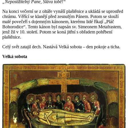
„Nepostižitelný Pane, Sláva tobě!“
Na konci večerní se z oltáře vynáší plaštěnice a ukládá se uprostřed
chrámu. Věřící se klanějí před zesnulým Pánem. Potom se slouží
malé povečeří s dojemným kánonem, kterému lidé říkají „Pláč
Bohorodice“. Tento kánon byl napsán sv. Simeonem Metafrastem,
jenž žil v 10. století. Potom se koná jitřní s obřadem pohřbení
plaštěnice.
Celý svět zatajil dech. Nastává Velká sobota – den pokoje a ticha.
Velká sobota