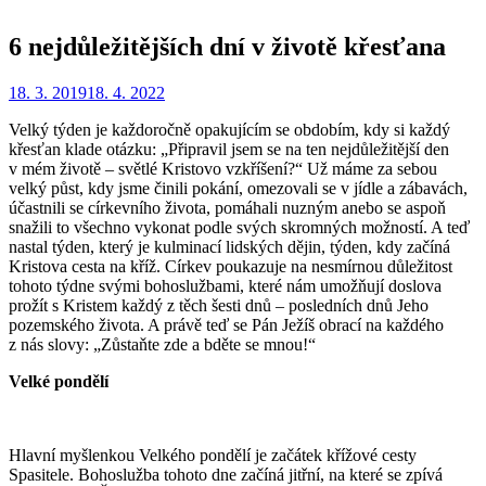
6 nejdůležitějších dní v životě křesťana
Zveřejněno
Autor
18. 3. 2019
Redakce
18. 4. 2022
dne
Velký týden je každoročně opakujícím se obdobím, kdy si každý
křesťan klade otázku: „Připravil jsem se na ten nejdůležitější den
v mém životě – světlé Kristovo vzkříšení?“ Už máme za sebou
velký půst, kdy jsme činili pokání, omezovali se v jídle a zábavách,
účastnili se církevního života, pomáhali nuzným anebo se aspoň
snažili to všechno vykonat podle svých skromných možností. A teď
nastal týden, který je kulminací lidských dějin, týden, kdy začíná
Kristova cesta na kříž. Církev poukazuje na nesmírnou důležitost
tohoto týdne svými bohoslužbami, které nám umožňují doslova
prožít s Kristem každý z těch šesti dnů – posledních dnů Jeho
pozemského života. A právě teď se Pán Ježíš obrací na každého
z nás slovy: „Zůstaňte zde a bděte se mnou!“
Velké pondělí
Hlavní myšlenkou Velkého pondělí je začátek křížové cesty
Spasitele. Bohoslužba tohoto dne začíná jitřní, na které se zpívá