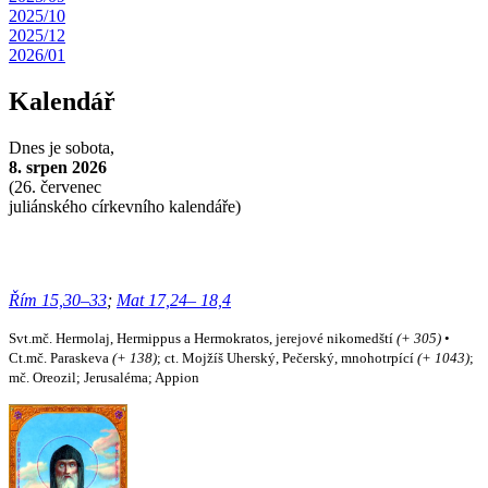
2025/10
2025/12
2026/01
Kalendář
Dnes je
sobota,
8. srpen 2026
(
26. červenec
juliánského církevního kalendáře)
Řím 15,30–33
;
Mat 17,24– 18,4
Svt.mč. Hermolaj, Hermippus a Hermokratos, jerejové nikomedští
(+ 305)
•
Ct.mč. Paraskeva
(+ 138)
; ct. Mojžíš Uherský, Pečerský, mnohotrpící
(+ 1043)
;
mč. Oreozil; Jerusaléma; Appion