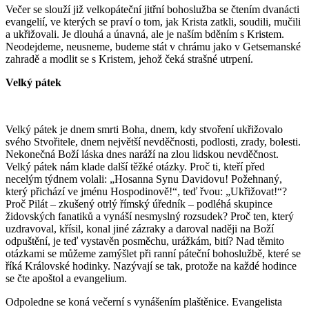
Večer se slouží již velkopáteční jitřní bohoslužba se čtením dvanácti
evangelií, ve kterých se praví o tom, jak Krista zatkli, soudili, mučili
a ukřižovali. Je dlouhá a únavná, ale je naším bděním s Kristem.
Neodejdeme, neusneme, budeme stát v chrámu jako v Getsemanské
zahradě a modlit se s Kristem, jehož čeká strašné utrpení.
Velký pátek
Velký pátek je dnem smrti Boha, dnem, kdy stvoření ukřižovalo
svého Stvořitele, dnem největší nevděčnosti, podlosti, zrady, bolesti.
Nekonečná Boží láska dnes naráží na zlou lidskou nevděčnost.
Velký pátek nám klade další těžké otázky. Proč ti, kteří před
necelým týdnem volali: „Hosanna Synu Davidovu! Požehnaný,
který přichází ve jménu Hospodinově!“, teď řvou: „Ukřižovat!“?
Proč Pilát – zkušený otrlý římský úředník – podléhá skupince
židovských fanatiků a vynáší nesmyslný rozsudek? Proč ten, který
uzdravoval, křísil, konal jiné zázraky a daroval naději na Boží
odpuštění, je teď vystavěn posměchu, urážkám, bití? Nad těmito
otázkami se můžeme zamýšlet při ranní páteční bohoslužbě, které se
říká Královské hodinky. Nazývají se tak, protože na každé hodince
se čte apoštol a evangelium.
Odpoledne se koná večerní s vynášením plaštěnice. Evangelista