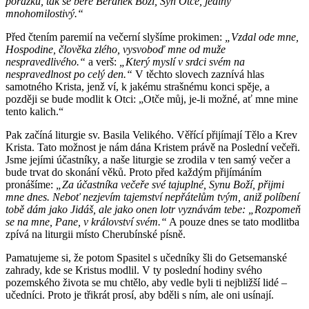
porážku, tak se béře Beranek Boží, Syn Otce, jediný
mnohomilostivý.“
Před čtením paremií na večerní slyšíme prokimen:
„Vzdal ode mne,
Hospodine, člověka zlého, vysvoboď mne od muže
nespravedlivého.“
a verš:
„Který myslí v srdci svém na
nespravedlnost po celý den.“
V těchto slovech zaznívá hlas
samotného Krista, jenž ví, k jakému strašnému konci spěje, a
později se bude modlit k Otci: „Otče můj, je-li možné, ať mne mine
tento kalich.“
Pak začíná liturgie sv. Basila Velikého. Věřící přijímají Tělo a Krev
Krista. Tato možnost je nám dána Kristem právě na Poslední večeři.
Jsme jejími účastníky, a naše liturgie se zrodila v ten samý večer a
bude trvat do skonání věků. Proto před každým přijímáním
pronášíme:
„Za účastníka večeře své tajuplné, Synu Boží, přijmi
mne dnes. Neboť nezjevím tajemství nepřátelům tvým, aniž políbení
tobě dám jako Jidáš, ale jako onen lotr vyznávám tebe: „Rozpomeň
se na mne, Pane, v království svém.“
A pouze dnes se tato modlitba
zpívá na liturgii místo Cherubínské písně.
Pamatujeme si, že potom Spasitel s učedníky šli do Getsemanské
zahrady, kde se Kristus modlil. V ty poslední hodiny svého
pozemského života se mu chtělo, aby vedle byli ti nejbližší lidé –
učedníci. Proto je třikrát prosí, aby bděli s ním, ale oni usínají.