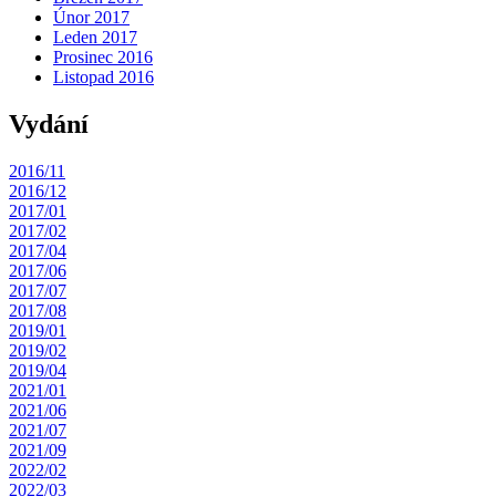
Únor 2017
Leden 2017
Prosinec 2016
Listopad 2016
Vydání
2016/11
2016/12
2017/01
2017/02
2017/04
2017/06
2017/07
2017/08
2019/01
2019/02
2019/04
2021/01
2021/06
2021/07
2021/09
2022/02
2022/03