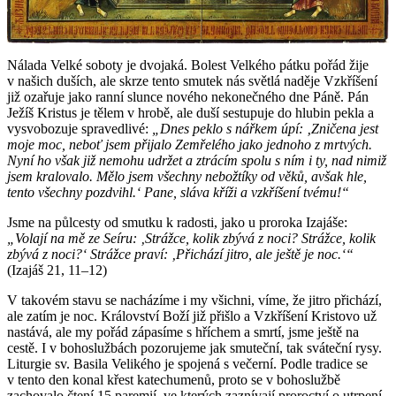
Nálada Velké soboty je dvojaká. Bolest Velkého pátku pořád žije
v našich duších, ale skrze tento smutek nás světlá naděje Vzkříšení
již ozařuje jako ranní slunce nového nekonečného dne Páně. Pán
Ježíš Kristus je tělem v hrobě, ale duší sestupuje do hlubin pekla a
vysvobozuje spravedlivé:
„Dnes peklo s nářkem úpí: ‚Zničena jest
moje moc, neboť jsem přijalo Zemřelého jako jednoho z mrtvých.
Nyní ho však již nemohu udržet a ztrácím spolu s ním i ty, nad nimiž
jsem kralovalo. Mělo jsem všechny nebožtíky od věků, avšak hle,
tento všechny pozdvihl.‘ Pane, sláva kříži a vzkříšení tvému!“
Jsme na půlcesty od smutku k radosti, jako u proroka Izajáše:
„Volají na mě ze Seíru: ‚Strážce, kolik zbývá z noci? Strážce, kolik
zbývá z noci?‘ Strážce praví: ‚Přichází jitro, ale ještě je noc.‘“
(Izajáš 21, 11–12)
V takovém stavu se nacházíme i my všichni, víme, že jitro přichází,
ale zatím je noc. Království Boží již přišlo a Vzkříšení Kristovo už
nastává, ale my pořád zápasíme s hříchem a smrtí, jsme ještě na
cestě. I v bohoslužbách pozorujeme jak smuteční, tak sváteční rysy.
Liturgie sv. Basila Velikého je spojená s večerní. Podle tradice se
v tento den konal křest katechumenů, proto se v bohoslužbě
zachovalo čtení 15 paremií, ve kterých zaznívají proroctví o utrpení,