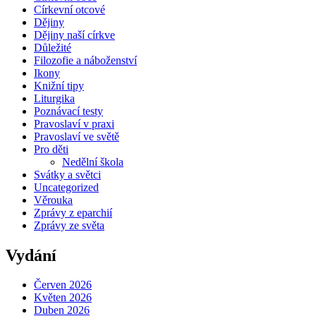
Církevní otcové
Dějiny
Dějiny naší církve
Důležité
Filozofie a náboženství
Ikony
Knižní tipy
Liturgika
Poznávací testy
Pravoslaví v praxi
Pravoslaví ve světě
Pro děti
Nedělní škola
Svátky a světci
Uncategorized
Věrouka
Zprávy z eparchií
Zprávy ze světa
Vydání
Červen 2026
Květen 2026
Duben 2026