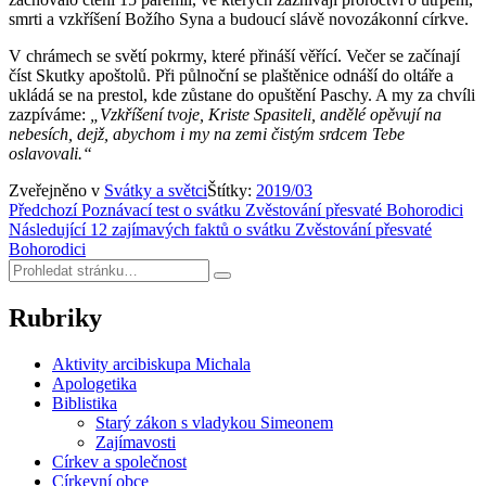
smrti a vzkříšení Božího Syna a budoucí slávě novozákonní církve.
V chrámech se světí pokrmy, které přináší věřící. Večer se začínají
číst Skutky apoštolů. Při půlnoční se plaštěnice odnáší do oltáře a
ukládá se na prestol, kde zůstane do opuštění Paschy. A my za chvíli
zazpíváme:
„Vzkříšení tvoje, Kriste Spasiteli, andělé opěvují na
nebesích, dejž, abychom i my na zemi čistým srdcem Tebe
oslavovali.“
Zveřejněno v
Svátky a světci
Štítky:
2019/03
Navigace
Předchozí
Poznávací test o svátku Zvěstování přesvaté Bohorodici
Následující
12 zajímavých faktů o svátku Zvěstování přesvaté
pro
Bohorodici
příspěvek
Hledat:
Hledat
Rubriky
Aktivity arcibiskupa Michala
Apologetika
Biblistika
Starý zákon s vladykou Simeonem
Zajímavosti
Církev a společnost
Církevní obce