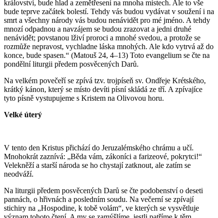
království, bude hlad a zemětřesení na mnoha místech. Ale to vše
bude teprve začátek bolestí. Tehdy vás budou vydávat v soužení i na
smrt a všechny národy vás budou nenávidět pro mé jméno. A tehdy
mnozí odpadnou a navzájem se budou zrazovat a jedni druhé
nenávidět; povstanou lživí proroci a mnohé svedou, a protože se
rozmůže nepravost, vychladne láska mnohých. Ale kdo vytrvá až do
konce, bude spasen.“ (Matouš 24, 4–13) Toto evangelium se čte na
pondělní liturgii předem posvěcených Darů.
Na velkém povečeří se zpívá tzv. trojpíseň sv. Ondřeje Krétského,
krátký kánon, který se místo devíti písní skládá ze tří. A zpívajíce
tyto písně vystupujeme s Kristem na Olivovou horu.
Velké úterý
V tento den Kristus přichází do Jeruzalémského chrámu a učí.
Mnohokrát zaznívá: „Běda vám, zákoníci a farizeové, pokrytci!“
Velekněží a starší národa se ho chystají zatknout, ale zatím se
neodváží.
Na liturgii předem posvěcených Darů se čte podobenství o deseti
pannách, o hřivnách a posledním soudu. Na večerní se zpívají
stichiry na „Hospodine, k tobě volám“, ve kterých se vysvětluje
význam tohoto čtení. A my se zamýšlíme, jestli patříme k těm