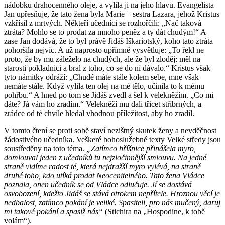
nádobku drahocenného oleje, a vylila ji na jeho hlavu. Evangelista
Jan upřesňuje, že tato žena byla Marie – sestra Lazara, jehož Kristus
vzkřísil z mrtvých. Někteří učedníci se rozhořčili: „Nač taková
ztráta? Mohlo se to prodat za mnoho peněz a ty dát chudým!“ A
zase Jan dodává, že to byl právě Jidáš Iškariotský, koho tato ztráta
pohoršila nejvíc. A už naprosto upřímně vysvětluje: „To řekl ne
proto, že by mu záleželo na chudých, ale že byl zloděj: měl na
starosti pokladnici a bral z toho, co se do ní dávalo.“ Kristus však
tyto námitky odráží: „Chudé máte stále kolem sebe, mne však
nemáte stále. Když vylila ten olej na mé tělo, učinila to k mému
pohřbu.“ A hned po tom se Jidáš zvedl a šel k velekněžím. „Co mi
dáte? Já vám ho zradím.“ Velekněží mu dali třicet stříbrných, a
zrádce od té chvíle hledal vhodnou příležitost, aby ho zradil.
V tomto čtení se proti sobě staví nezištný skutek ženy a nevděčnost
žádostivého učedníka. Veškeré bohoslužebné texty Velké středy jsou
soustředěny na toto téma.
„Zatímco hříšnice přinášela myro,
domlouval jeden z učedníků tu nejzločinnější smlouvu. Na jedné
straně vidíme radost té, která nejdražší myro vylévá, na straně
druhé toho, kdo utíká prodat Neocenitelného. Tato žena Vládce
poznala, onen učedník se od Vládce odlučuje. Jí se dostává
osvobození, kdežto Jidáš se stává otrokem nepřítele. Hroznou věcí je
nedbalost, zatímco pokání je veliké. Spasiteli, pro nás mučený, daruj
mi takové pokání a spasiž nás“
(Stichira na „Hospodine, k tobě
volám“).