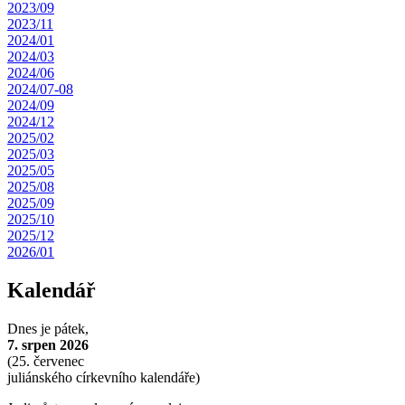
2023/09
2023/11
2024/01
2024/03
2024/06
2024/07-08
2024/09
2024/12
2025/02
2025/03
2025/05
2025/08
2025/09
2025/10
2025/12
2026/01
Kalendář
Dnes je
pátek,
7. srpen 2026
(
25. červenec
juliánského církevního kalendáře)