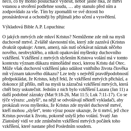
něco, co by mohlo posluchače vyděsit, neboť jasně říká, že mrtví
vstanou a stvoření podlehne soudu, … aby stanulo před ním a
zodpovídalo za vše. Tím by zpomalili ve své drzosti ho
pronásledovat a ochotněji by přijímali jeho učení a vysvětlení.
Výkladová Bible A.P. Lopuchina:
O jakých mrtvých zde mluví Kristus? Nemůžeme zde mít na mysli
duchovně mrtvé. Zvláště slavnostní tón, který zde zaznívá (Kristus
dvakrát opakuje: Amen, amen), nás nutí očekávat náznak něčeho
nového, neobvyklého, a nikoli opakování myšlenky duchovního
vzkříšení. Vzkříšení z mrtvých slyšením Kristova volání má v tomto
kontextu význam důkazu mimořádné moci, kterou Kristu dal Otec.
Může však duchovní vzkříšení jako událost vnitřního života člověka
mít význam takového důkazu? Lze tedy s největší pravděpodobností
předpokládat, že Kristus, když řekl, že vzkříšení mrtvých přichází, a
dokonce již přišlo, měl na mysli ta zázračná vzkříšení mrtvých, která
chtěl brzy uskutečnit. Jedním z nich bylo vzkříšení Lazara (Jan 11) a
další podobné zázraky (Mat 9:18-26, Mat 11:5; Luk 7:11-17). Co se
týče výrazu: „uslyší“, na nějž se odvolávají někteří vykladači, aby
prokázali svou myšlenku, že Kristus zde myslel duchovně mrtvé,
kteří mohou „slyšet“, tento výraz pouze ukazuje, že ti mrtví, jež chce
Kristus povolat k životu, pokorně uslyší jeho volání. Svatý Jan
Zlatoústý vidí ve zde zmíněném vzkříšení mrtvých počátek toho
vzkříšení, které nastane před Posledním soudem.