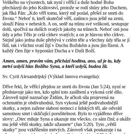
Velikého na výsostech, tak nyní i věřící a duše hodné Boha
přecházejí do jeho Království, protože se rodí shůry jeho Duchem,
jak říká Pán: „Kdo věří tomu, který mě poslal, přešel ze smrti do
života.“ Neboť ti, kteří skutečně věří, zatímco jsou ještě na zemi,
slouží Pánu v nebesích. A on, sedě na trůnu své velikosti, sestupuje
dolů, spočívá na duších svatých jakoby na trůnech. Neboť oni jsou
údy a jeho Tělo je celá církev svatých; a on je hlavou této církve.
Stejně jako jedna duše přebývá v celém těle a všechny údy těla se jí
řídí, tak i všichni svatí žijí v Duchu Božském a jsou jím řízeni. A
každý člen žije v hypostázi Ducha a v Duši Boží.
Amen, amen, pravím vám, přichází hodina, ano, už je tu, kdy
mrtví uslyší hlas Božího Syna, a kteří uslyší, budou žít.
Sv. Cyril Alexandrijský (Výklad Janova evangelia):
Dříve řekl, že věřící přejdou ze smrti do života (Jan 5:24), nyní se
představuje jako ten, kdo splní toto zaslíbení a vykoná celé dílo.
Zároveň tajně naznačuje Židům, že ačkoli síla projevená na
ochrnutém je obdivuhodná, Syn vykoná ještě podivuhodnější
skutky, a nejen zažene slabost nemoci z lidských těl, ale odvrátí
samotnou smrt i skličující porušitelnost. Bylo to vyjádřeno dříve
slovy: „Otec miluje Syna a ukazuje mu všecko, co sám činí; a ukáže
mu ještě větší skutky, takže užasnete“ (Jan 5:20). Tyto „větší
skutky“ jsou vzkříšením mrtvých. Zároveň však poukazuje i na