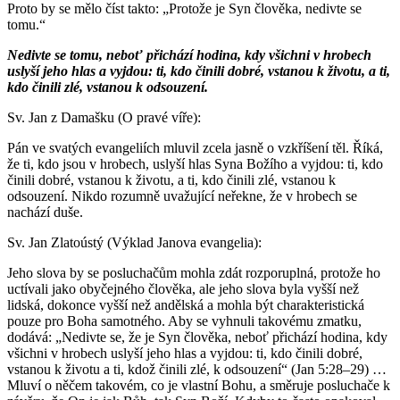
Proto by se mělo číst takto: „Protože je Syn člověka, nedivte se
tomu.“
Nedivte se tomu, neboť přichází hodina, kdy všichni v hrobech
uslyší jeho hlas a vyjdou: ti, kdo činili dobré, vstanou k životu, a ti,
kdo činili zlé, vstanou k odsouzení.
Sv. Jan z Damašku (O pravé víře):
Pán ve svatých evangeliích mluvil zcela jasně o vzkříšení těl. Říká,
že ti, kdo jsou v hrobech, uslyší hlas Syna Božího a vyjdou: ti, kdo
činili dobré, vstanou k životu, a ti, kdo činili zlé, vstanou k
odsouzení. Nikdo rozumně uvažující neřekne, že v hrobech se
nachází duše.
Sv. Jan Zlatoústý (Výklad Janova evangelia):
Jeho slova by se posluchačům mohla zdát rozporuplná, protože ho
uctívali jako obyčejného člověka, ale jeho slova byla vyšší než
lidská, dokonce vyšší než andělská a mohla být charakteristická
pouze pro Boha samotného. Aby se vyhnuli takovému zmatku,
dodává: „Nedivte se, že je Syn člověka, neboť přichází hodina, kdy
všichni v hrobech uslyší jeho hlas a vyjdou: ti, kdo činili dobré,
vstanou k životu a ti, kdož činili zlé, k odsouzení“ (Jan 5:28–29) …
Mluví o něčem takovém, co je vlastní Bohu, a směruje posluchače k