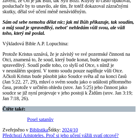
závěru, že On je jak Bůh, tak Syn Boží. Kdyby to často opakoval,
posluchače by to unavilo, ale tím, že totéž dokazoval zázračnými
skutky, dělal své učení méně nenáviděným.
Sám od sebe nemohu dělat nic; jak mi Bůh přikazuje, tak soudím,
a můj soud je spravedlivý, neboť nehledám vůli svou, ale vůli
toho, který mě poslal.
Výkladová Bible A.P. Lopuchina:
Protože Kristus uznává, že je závislý ve své pozemské činnosti na
Otci, znamená to, že soud, který bude konat, bude naprosto
spravedlivý. Soudí podle toho, co slyší od Otce, s nímž je
v neustálém spojení. V tomto soudu pouze naplňuje vůli Otce.
Ačkoli Kristus bude působit jako Soudce světa až na konci časů
(Jan 5:22, 27, 29), mluví o svém soudu jako o události přítomného
času, protože v určitém ohledu (srov. Jan 5:25) jeho činnost jako
soudce se již nyní projevuje v jeho postoji k Židům (srov. Jan 3:19;
Jan 7:18, 26).
Čtěte také:
Posel satanův
Zveřejněno v
Biblistika
Štítky:
2024/10
Navigace
Předchozí
Aristoteles. Proč si jeho učení vážili svatí otcové?