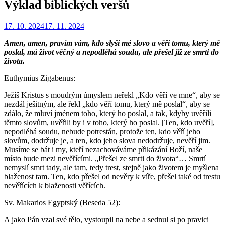
Výklad biblických veršů
Zveřejněno
Autor
17. 10. 2024
Redakce
17. 11. 2024
dne
Amen, amen, pravím vám, kdo slyší mé slovo a věří tomu, který mě
poslal, má život věčný a nepodléhá soudu, ale přešel již ze smrti do
života.
Euthymius Zigabenus:
Ježíš Kristus s moudrým úmyslem neřekl „Kdo věří ve mne“, aby se
nezdál ješitným, ale řekl „kdo věří tomu, který mě poslal“, aby se
zdálo, že mluví jménem toho, který ho poslal, a tak, kdyby uvěřili
těmto slovům, uvěřili by i v toho, který ho poslal. [Ten, kdo uvěří],
nepodléhá soudu, nebude potrestán, protože ten, kdo věří jeho
slovům, dodržuje je, a ten, kdo jeho slova nedodržuje, nevěří jim.
Musíme se bát i my, kteří nezachováváme přikázání Boží, naše
místo bude mezi nevěřícími. „Přešel ze smrti do života“… Smrtí
nemyslí smrt tady, ale tam, tedy trest, stejně jako životem je myšlena
blaženost tam. Ten, kdo přešel od nevěry k víře, přešel také od trestu
nevěřících k blaženosti věřících.
Sv. Makarios Egyptský (Beseda 52):
A jako Pán vzal své tělo, vystoupil na nebe a sednul si po pravici