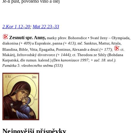
Je-li půst, povoleno víno a olej
2.Kor 1,12–20
;
Mat 22,23–33
Zesnutí spr. Anny,
matky přesv. Bohorodice • Svaté ženy – Olympiada,
diakonisa
(+ 409)
a Eupraksie, panna
(+ 413)
; mč. Sanktus, Mattur, Attala,
Blandina, Bible, Vitta, Epagatha, Pontinus, Alexandr a druzí
(+ 177)
;
ct.
Makárij, želtovodský divotvorce
(+ 1444)
; ct. Theodora ze Sihly (Bohdana
Karpatská, dle rumun. kalend.)
(Den kanonizace 1997; + zač. 18. stol.)
.
Památka 5. všeobecného sněmu (553)
Nejnovější příspěvky