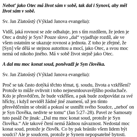
Neboť jako Otec má život sám v sobě, tak dal i Synovi, aby měl
život sám v sobě.
Sv. Jan Zlatoústý (Výklad Janova evangelia):
Vidíš, jaká rovnost se zde odhaluje, jen s tím rozdílem, že jeden je
Otec a druhý je Syn? Pouze slovo „dal“ vyjadřuje rozdíl, ale ve
všem ostatním se ukazuje rovnost a jednota. Z toho je zřejmé, že
[Syn] vše dělá se stejnou autoritou a mocí, jako Otec, a svou moc
nemá od nikoho jiného. Má v sobě život stejně jako Otec.
A dal mu moc konat soud, poněvadž je Syn člověka.
Sv. Jan Zlatoústý (Výklad Janova evangelia):
Proč se tak často dotýká těchto témat, tj. soudu, života a vzkříšení?
Protože to může ovlivnit i toho nejnesmlouvavějšího posluchače.
Kdo je přesvědčen, že bude vzkříšen, a pak bude zodpovídat za své
hříchy, i když neviděl žádné jiné znamení, už jen tímto
přesvědčením se obrátí a pokusí se usmířit svého Soudce, „neboť on
je Syn člověka, nedivte se tomu“ (Jan 5:27–28). Pavel ze Samosaty
tuto pasáž čte jinak: „Dal mu moc konat soud, protože je Syn
člověka.“ Ale takové čtení nemá žádnou návaznost. Nedostal moc
konat soud, protože je člověk. Co by pak bránilo všem lidem být
soudci? Ale je soudcem, protože je Synem nepopsatelné bytosti.