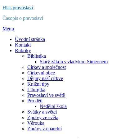
Přejít
Hlas pravoslaví
k
Časopis o pravoslaví
obsahu
Menu
Úvodní stránka
Kontakt
Rubriky
Biblistika
Starý zákon s vladykou Simeonem
Církev a společnost
Církevní obce
Dějiny naší církve
Knižní tipy
Liturgika
Pravoslaví ve světě
Pro děti
Nedělní škola
Svátky a světci
Zprávy ze světa
Věrouka
Zprávy z eparchií